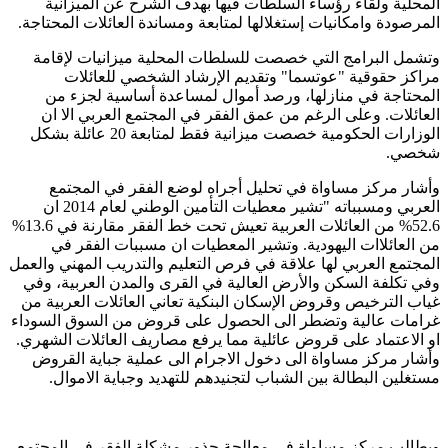
المحلية ولقاء رؤساء السلطات فيها بهدف الشرح عن الميزانية
المرصودة وامكانيات إستغلالها لمتابعة ومساندة العائلات المحتاجة.
وتشمل البرامج التي خصصت للسلطات المحلية ميزانيات لإقامة
مراكز حقوقية "عوتسما" وتقديم الإرشاد الشخصي للعائلات
المحتاجة في منازلها، ورصد أموال لمساعدة أساسية لجزء من
العائلات. وعلى الرغم من عمق الفقر في المجتمع العربي الا ان
الوزارات الحكومية خصصت ميزانية فقط لمتابعة 20 عائلة بشكل
شخصي.
وأشار مركز مساواة في تحليل أجراه لوضع الفقر في المجتمع
العربي ومسبباته "تشير معطيات التأمين الوطني لعام 2014 ان
52.6% من العائلات العربية تعيش تحت خط الفقر مقارنة في 13.6%
من العائلاات اليهودية. وتشير المعطيات ان مسببات الفقر في
المجتمع العربي لها علاقة في فرص التعليم والتدريب المهني والعمل
وفي تكلفة السكن والأرض العالية في القرى والمدن العربية، وفي
غياب الترخيص وقروض الإسكان البنكية تعاني العائلات العربية من
غرامات عالية وتضطر الى الحصول على قروض من السوق السوداء
او الاعتماد على قروض عائلية مما يرفع مصاريف العائلات الشهري.
وأشار مركز مساواة الى دخول الاجرام الى عملية جباية القروض
مستغلين البطالة بين الشباب لتجنيدهم للتهديد وجباية الاموال.
ويطالب مركز مساواة في معالجة جذور مشكلة الفقر في المجتمع