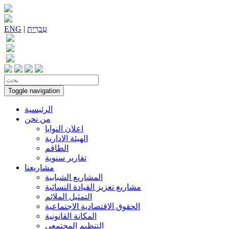
עִברִית
|
ENG
Toggle navigation
الرئيسية
من نحن
اعلان النوايا
الهيئة الادارية
الطاقم
تقارير سنوية
مشاريعنا
المشاريع الشبابية
مشاريع تعزيز القيادة النسائية
التمثيل الملائم
الحقوق الاقتصادية الاجتماعية
المكانة القانونية
التنظيم المجتمعي