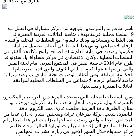
شارك مع أصدقائك
باشر طاقم من المرشدين بتوجيه من مركز مساواة في العمل مع
19 سلطة محلية عربية بهدف متابعة العائلات العربية الفقيرة في
هذه البلدات ومساندتها وذلك بالتعاون مع السلطات المحلية وأقسام
الرفاه الاجتماعي. ويأتي هذا النشاط في أعقاب تحصيل ميزانيات
حكومية رصدت في نهاية العام 2014 لصالح برامج مكافحة الفقر في
السلطات المحلية . وكان الإقتصادي في مركز مساواة اياد سنونو قد
طرح عام 2014 خاصية الفقر في المجتمع العربي امام لجنة الفقر
والتي ترأسها عضو الكنيست ايلي الئلوف والتي قدمت توصياتها
للحكومة السابقة. وفي أعقاب توصيات لجنة ألئلوف تم رصد ميزانية
خاصة لأقسام الرفاه الإجتماعي في السلطات المحلية لمرافقة
العائلات الفقيرة ومساندتها.
ومن السلطات المحلية التي تستخدم المرشدين العرب بير المكسور،
قلنسوة، كابول، عرعرة، المغار، شعب، دالية الكرمل، ديرحنا، ابو
سنان، الطيرة، باقة الغربية، طلعت عارة، مجد الكروم، يافة
الناصرة، شعب، يركا، طرعان عرابة وسخنين. يشار الى ان عددا من
المجالس المحلية والتي رصدت لصالحها ميزانيات في هذا المجال لم
تستغلها مما أدى الى إعادة الميزانيات لوزارة المالية. وقام طاقم
مركز مساواة خلال الشهر الاخير في زيارة عشرات المجالس