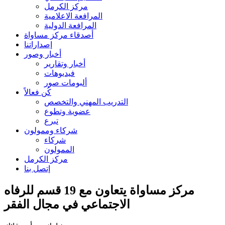
مركز الكرمل
المرافعة الاعلامية
المرافعة الدولية
أصدقاء مركز مساواة
إصداراتنا
أخبار وصور
أخبار وتقارير
فيديوهات
ألبومات صور
كُن فعالاً
التدريب المهني والتخصص
عضوية وتطوع
تبرع
شركاء وممولون
شركاء
الممولون
مركز الكرمل
إتصل بنا
مركز مساواة يتعاون مع 19 قسم للرفاه
الاجتماعي في مجال الفقر