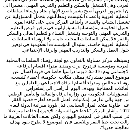
العربي وهي التشغيل والسكن والتعليم والتدريب المهني، مشيرا الى
ان الجمهور العربي أصبح يشير باصبع الإتهام تجاه رؤساء السلطات
المحلية العربية وأعضاء الكنيست ومطالبتهم بتحمل المسؤولية عن
تشغيل الشباب والنساء. وأضاف المركز يجب على كافة القوى
تحميل الحكومة ومؤسساتها مسؤولياتهم في توفير فرص التعليم
والتدريب المهني والتوجيه وتشغيل النساء والتعليم العالي والسكن
والفقر فلا يمكن للسلطات المحلية عامة، ولا لرؤساء السلطات
المحلية العربية خاصة، إستبدال المؤسسات الحكومية في توفير
حلول العمل والسكن والتدريب المهني والرفاه الإجتماعي.
وسينظم مركز مساواة بالتعاون مع لجنة رؤساء السلطات المحلية
العربية ومؤسسة فردريخ ابرت ومندى مدراء اقسام الرفاعة
الاجتماعي يوم 2.6.2016 يوما دراسيا خاصا في قرية إكسال عن
موضوع الفقر بمشاركة ممثلي مكاتب حكومية، أعضاء كنيست،
رؤساء مجالس ومدراء أقسام الرفاه الاجتماعي والعاملين مع
العائلات المحتاجة. ويهدف اليوم الدراسي الى إستعراض
المسؤوليات الحكومية من وزارة الرفاه والمالية والتأمين الوطني
من جهة والى تدارس إمكانيات العمل الموحد لطرح قضية الفقر
على طاولة متخذ القرار السياسي قبل بلورة ميزانية الدولة للعام
2017. وأشار المركز "نلحظ في السنوات الإخيرة إنخفاضا متواصلا
في نسب الفقر في المجتمع اليهودي ولكن نصف العائلات العربية ما
زالت تحت خط الفقر وللاسف فان الموضوع لا يطرح بقوة بهدف
معالجته جذريا".