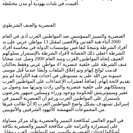
أقيمت في بلدات يهودية أو مدن مختلطة.
العنصرية والعنف الشرطوي
العنصرية والتمييز الممؤسس ضد المواطنين العرب أدى في العام
2000 أثناء هبة القدس والأقصى لمقتل 13 مواطن عربي على يد
أفراد الشرطة ونتيجةً لتقاعس مؤسسات الدولة في محاسبة أفراد
الشرطة أعطى ذلك الحصانة لأفراد الشرطة بالإستمرار بسلوكهم
العنيف إتجاه المواطنين العرب ومنذ العام 2000 وصل عدد ضحايا
عنف الشرطة على خلفية عنصرية 47 مواطن عربي وفقط بحالتان
قدمت لوائح إتهام وتم إغلاق الملفات وأيضًا عندما قُتل موسى
حسونة من اللد على يد مستوطن في احداث هبة الكرامة لم يتم
تقديم لائحة إتهام، إضافةً لعشرات الإعتداءات على المواطنين العرب
وممتلكاتهم على خلفية عنصرية والتي زادت وتيرتها منذ وصول بن
غفير وسموتريتش للحكومة ووجود وزراء وممثلين جمهور يحرضون
بإستمرار على المواطنين العرب،ورغم أن العنصرية التمييز في
إسرائيل تستهدف بشكل واضح المواطنين العرب إلا أنَّ طالت غيرها
من المجموعات المهمشة كاليهود الشرقيين والأثيوبيين.
في اليوم العالمي لمكافحة التمييز والعنصرية يؤكد مركز مساواة
على إستمراره والتزامه على مكافحة التمييز والعنصرية بكافة
أشكالها اجتثاث العنصرية والتمييز ضد المواطنين العرب مقابل