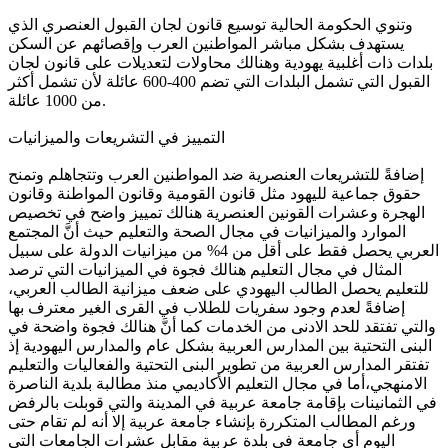
وتنوي الحكومة الحالية توسيع قانون لجان القبول العنصري الذي
يستهدف بشكل مباشر المواطنين العرب وإقصائهم عن السكن
بلدات ذات أغلبية يهودية وهنالك محاولات لتعديلات على قانون لجان
القبول التي تشمل البلدات التي تضم 400-600 عائلة لأن تشمل أكثر
من 1000 عائلة.
التمييز في التشريعات والميزانيات
إضافةً للتشريعات العنصرية ضد المواطنين العرب وتتجاهلم وتمنح
حقوق جماعية لليهود مثل قانون القومية وقانون المواطنة وقانون
الهجرة وعشرات القونين العنصرية هنالك تمييز واضح في تخصيص
الموارد والميزانيات في مجال الصحة والتعليم حيث أنَّ المجتمع
العربي يحصل فقط على أقل من 4% من ميزانيات الدولة على سبيل
المثال في مجال التعليم هنالك فجوة في الميزانيات التي ترصد
للتعليم يحصل الطالب اليهودي على ضعف ميزانية الطالب العربي،
إضافةً لعدم وجود سفريات للطلاب في القرى الغير معترف بها
والتي تفتقد للحد الادنى من الخدمات كما أنَّ هنالك فجوة واضحة في
البنى التحتية بين المدارس العربية بشكل عام والمدارس اليهودية إذ
تفتقر المدارس العربية من تطوير البنى التحتية والفعاليات والتعليم
الامنهجي،أما في مجال التعليم الأكاديمي منذ مطالبة بلدية الناصرة
في الثمانينات بإقامة جامعة عربية في المدينة والتي قوبلت بالرفض
ورغم المطالب المتكررة بإنشاء جامعة عربية إلا أنه لم تقام حتى
اليوم أي جامعة في بلدة عربية مقابل عشرات الجامعات التي