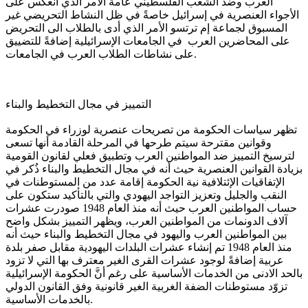
العرب وضد الشعب الفلسطيني عامةً الأمر الذي انعكس على
الأجواء العنصرية في إسرائيل خاصةً في ظل النشاط التحريضي غير
المسبوق لجماعة إم ترتسو الأمر الذي أدى بالطلاب الى التحريض
على المحاضرين العرب في الجامعات الإسرائيلية إضافةً للتضييق
على نشاطات الطلاب العرب في الجامعات.
التمييز في مجال التخطيط والبناء
تظهر سياسات الحكومة من تصريحات عنصرية لوزراء في الحكومة
وقوانين مقترحة سيتم طرحها في المرحلة القادمة أنها تسعى
لترسيخ التمييز ضد المواطنين العرب وتطبيق فعلي لقانون القومية
بزيادة القوانين العنصرية حيث أنه في مجال التخطيط والبناء ذُكر في
الإتفاقيات الإئتلافية نية الحكومة إقامة عدد من المستوطنات في
النقب والجليل وتعزيز التواجد اليهودي والتي بالتأكيد ستكون على
حساب المواطنين العرب حيث أنه منذ العام 1948 صودرت عشرات
آلاف الدونمات من المواطنين العرب، ويظهر التمييز بشكل واضح
بين المواطنين العرب واليهود في مجال التخطيط والبناء حيث أنه
منذ العام 1948 تم إنشاء عشرات البلدات اليهودية مقابل صفر بلدة
عربية إضافةً لوجود عشرات القرى الغير معترف بها التي لا تزود
بالحد الادنى من الخدمات الأساسية على رغم أنَّ الحكومة الإسرائيلية
تزوّد مستوطنات الضفة الغربية الغير قانونية وفق القانون الدولي
بالخدمات الأساسية.