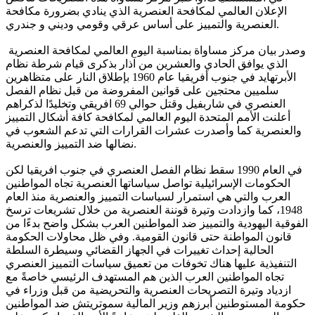
الإعلان العالمي لمكافحة العنصرية الذي ينادي بضرورة مكافحة
العنصرية والتمييز على أساس عرقي وقومي وديني و جندري.
وصدر بيان مركز مساواة بمناسبة اليوم العالمي لمكافحة العنصرية
الذي يوافق الحادي والعشرين من آذار بذكرى قيام شرطة نظام
الأبرتهايد في جنوب أفريقيا عام 1960 بإطلاق النار على متظاهرين
سلميين محتجين على قوانين المفروضة من قبل نظام الفصل
العنصري في شاربفيل وقتل حوالي 69 افريقي وتخليدًا لذكراهم
أعلنت الأمم المتحدة اليوم العالمي لمكافحة كافة أشكال التمييز
والعنصرية كما وأصدرت عشرات القرارات التي تدعم الشعوب في
نضالها ضد التمييز والعنصرية.
في العام 1990 سقط نظام الفصل العنصري في جنوب افريقيا لكن
الحكومات الإسرائيلية تواصل سياساتها العنصرية تجاه المواطنين
العرب والتي هي استمرار لسياسات التمييز والعنصرية منذ العام
1948، كما وازدادت وتيرة قوننة العنصرية من خلال تشريعات ترسخ
الفوقية اليهودية والتمييز ضد المواطنين العرب بشكل واضح بدءًا من
قانون المواطنة حتى قانون القومية. وفي ظل محاولات الحكومة
الحالية إحداث تغييرات في الجهاز القضائي وسيطرة السلطة
التنفيذية عليها هناك تخوفات من تعميق سياسات التمييز العنصري
تجاه المواطنين العرب الذين هم المستهدف الرئيسي خاصةً مع
ازدياد وتيرة التصريحات العنصرية والتحريضية من قبل وزراء في
حكومة المستوطنين أبرزهم وزير المالية سموتريتش ضد المواطنين