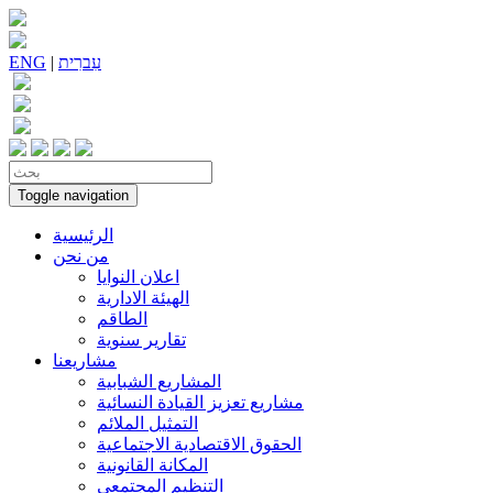
עִברִית
|
ENG
Toggle navigation
الرئيسية
من نحن
اعلان النوايا
الهيئة الادارية
الطاقم
تقارير سنوية
مشاريعنا
المشاريع الشبابية
مشاريع تعزيز القيادة النسائية
التمثيل الملائم
الحقوق الاقتصادية الاجتماعية
المكانة القانونية
التنظيم المجتمعي