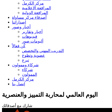
مركز الكرمل
المرافعة الاعلامية
المرافعة الدولية
أصدقاء مركز مساواة
إصداراتنا
أخبار وصور
أخبار وتقارير
فيديوهات
ألبومات صور
كُن فعالاً
التدريب المهني والتخصص
عضوية وتطوع
تبرع
شركاء وممولون
شركاء
الممولون
مركز الكرمل
إتصل بنا
اليوم العالمي لمحاربة التمييز والعنصرية
شارك مع أصدقائك