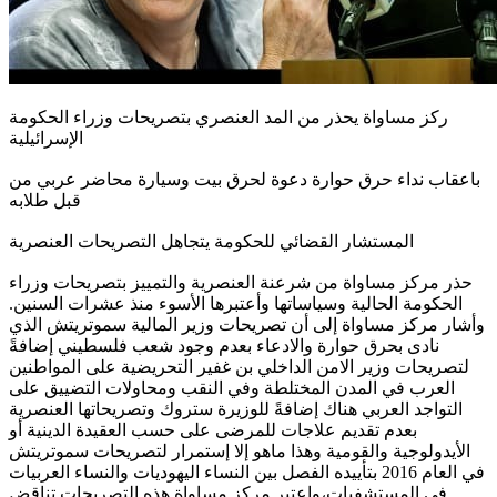
ركز مساواة يحذر من المد العنصري بتصريحات وزراء الحكومة
الإسرائيلية
باعقاب نداء حرق حوارة دعوة لحرق بيت وسيارة محاضر عربي من
قبل طلابه
المستشار القضائي للحكومة يتجاهل التصريحات العنصرية
حذر مركز مساواة من شرعنة العنصرية والتمييز بتصريحات وزراء
الحكومة الحالية وسياساتها وأعتبرها الأسوء منذ عشرات السنين.
وأشار مركز مساواة إلى أن تصريحات وزير المالية سموتريتش الذي
نادى بحرق حوارة والادعاء بعدم وجود شعب فلسطيني إضافةً
لتصريحات وزير الامن الداخلي بن غفير التحريضية على المواطنين
العرب في المدن المختلطة وفي النقب ومحاولات التضييق على
التواجد العربي هناك إضافةً للوزيرة ستروك وتصريحاتها العنصرية
بعدم تقديم علاجات للمرضى على حسب العقيدة الدينية أو
الأيدولوجية والقومية وهذا ماهو إلا إستمرار لتصريحات سموتريتش
في العام 2016 بتأييده الفصل بين النساء اليهوديات والنساء العربيات
في المستشفيات،واعتبر مركز مساواة هذه التصريحات تناقض