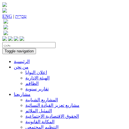
עִברִית
|
ENG
Toggle navigation
الرئيسية
من نحن
اعلان النوايا
الهيئة الادارية
الطاقم
تقارير سنوية
مشاريعنا
المشاريع الشبابية
مشاريع تعزيز القيادة النسائية
التمثيل الملائم
الحقوق الاقتصادية الاجتماعية
المكانة القانونية
التنظيم المجتمعي