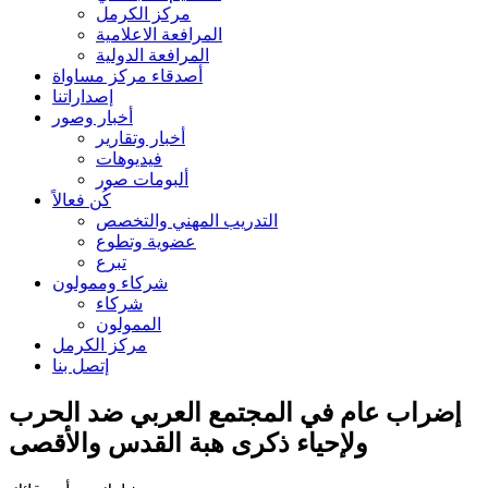
مركز الكرمل
المرافعة الاعلامية
المرافعة الدولية
أصدقاء مركز مساواة
إصداراتنا
أخبار وصور
أخبار وتقارير
فيديوهات
ألبومات صور
كُن فعالاً
التدريب المهني والتخصص
عضوية وتطوع
تبرع
شركاء وممولون
شركاء
الممولون
مركز الكرمل
إتصل بنا
إضراب عام في المجتمع العربي ضد الحرب
ولإحياء ذكرى هبة القدس والأقصى