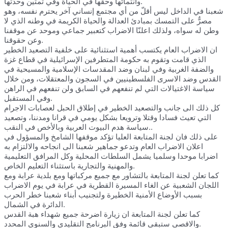
وانتمائها وحقها في الحياة وفي تمتين وحدتها.
شعبنا في الداخل ليس أقلّ من أي مجتمع إنساني آخر يحترم نفسه، وهو
مصرٌّ على التمسك بمبادئ العدالة والحياة الكريمة في وطنه الذي لا
وطن له سواه، ولذلك اعلنّا الاضراب كتعبير جماعي وموحد عن موقفنا
وعن حقوقنا.
ان الاضراب العام يكتسب أهمية استثنائية على خلفية التصعيد الخطير
الذي قامت وتقوم به حكومة المتطرفين الإسرائيلية في قطاع غزة
والضفة الغربية وفي لبنان وضد المقدسات الإسلامية والمسيحية في
القدس وضد الاسرى الفلسطينيين في السجون والمعتقلات، ومن خلال
سياسة الاغتيالات التي لم تنفعهم في السابق ولن تنفعهم في الراهن
وفي المستقبل.
كل ذلك الى جانب والتصعيد الخطير في إطلاق الحبل لعصابات الاجرام
التي تعيث فسادا وقتلا وترويعا بشكل يومي في قرانا ومدننا، وتصعيد
سياسة هدم البيوت العربية وبالأخص في النقب..
على ذلك فان لجنة المتابعة العليا تؤكد موقفها الشامخ والمسؤول في
اعلان الاضراب العام وتدعو جماهير شعبنا الى انجاحه والالتزام به
اضرابا موحدا وسلميا يشمل السلطات المحلية وكل المرافق التعليمية
والمهنية والتجارية باستثناء التعليم الخاص.
كما تعلن لجنة المتابعة بالتشاور مع جميع مركباتها ومع بلدية عرابة ومع
اللجان الشعبية عن الغاء المسيرة القطرية في عرابة في يوم الاضراب
بسبب الأوضاع الأمنية الخطيرة ولتجنيب أبناء شعبنا خطر الحرب
الدائرة في الشمال.
كما تعلن لجنة المتابعة ان زيارة اضرحة جميع شهداء هبة القدس
والاقصى ستبقى قائمة وفق البرنامج التقليدي والسنوي المحدد.