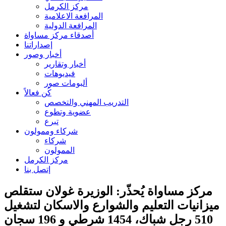
مركز الكرمل
المرافعة الاعلامية
المرافعة الدولية
أصدقاء مركز مساواة
إصداراتنا
أخبار وصور
أخبار وتقارير
فيديوهات
ألبومات صور
كُن فعالاً
التدريب المهني والتخصص
عضوية وتطوع
تبرع
شركاء وممولون
شركاء
الممولون
مركز الكرمل
إتصل بنا
مركز مساواة يُحذّر: الوزيرة غولان ستقلص
ميزانيات التعليم والشوارع والاسكان لتشغيل
510 رجل شباك، 1454 شرطي و 196 سجان