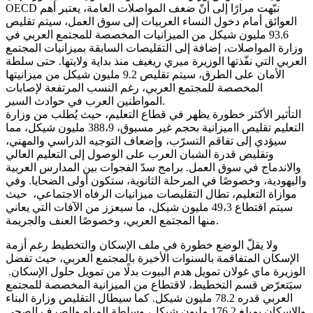
OECD نبّهت مرارًا إلى أنّ ضعف المواصلات العامة، يعتبر أهم
العوائق أمام دخول النساء العربيات إلى سوق العمل، سيتم تقليص
93.6 مليون شيكل من الميزانيات المخصصة للمجتمع العربي في
وزارة المواصلات، إضافة إلى التقليصات السابقة بميزانيات المجتمع
العربي التي نفّذتها الوزيرة ميري ريغيف منذ بداية ولايتها. حتى سلطة
الأمان على الطرق، سيتم تقليص 9.2 مليون شيكل من ميزانيتها
المخصصة للمجتمع العربي، رغم النسب المرتفعة لإصابات
المواطنين العرب في حوادث السير.
التأثير الأكثر خطورة يظهر في قطاع التعليم، حيث يُطلب من وزارة
التعليم تقليص ااميزانية بحجم غير مسبوق، 388،9 مليون شيكل، مما
سيؤدي إلى تفاقم التسرّب، وإضعاف التوجيه الدراسي والمهني،
وتقليص قدرة الشبان العرب على الوصول إلى التعليم العالي
والاندماج في سوق العمل. برامج سدّ الفجوات بين المدارس العربية
واليهودية، وخصوصًا في المرحلة الثانوية، ستكون أولى الضحايا. وفي
موازاة التعليم، تطال التقليصات ميزانيات الرفاه الاجتماعي، حيث
سيتم اقتطاع 49،3 مليون شيكل، ما سيعزز من الآفات التي يعاني
منها المجتمع العربي، وخصوصًا العنف والجريمة.
ولا يقلّ الوضع خطورة في ملف الإسكان والتخطيط رغم أزمة
الإسكان المتفاقمة بالسنوات الأخيرة بالمجتمع العربي، حيث تفضل
الوزيرة ماي غولان تمويل هدم البيوت بدلًا من تمويل حلول الإسكان.
سيَتعرّض قسم التخطيط، لاقتطاع من الميزانية المخصصة للمجتمع
العربي قدره 78.2 مليون شيكل. كما سيطال التقليص وزارة البناء
والإسكان بمبلغ 176.2 مليون شيكل، وسلطة المياه والصرف الصحي