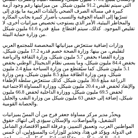
التي سيتم تقليص 91.2 مليون شيكل من ميزانيتها رغم وجود أزمة
كبيرة في مسالة الصرف الصحي بالبلدات العربية ما يؤدي إلى
تسرّبها إلى المياه الجوفية والتسبب بأضرار كبيرة بجانب المكاره
والمخاطر البيئية، الأمر الذي يستوجب تخصيص ميزانيات أخرى، لا
تقليص الموجود. كذلك، سيتم اقتطاع مبلغ قدره 61.6 مليون شيكل
من وزارة حماية البيئة.
وزارات إضافية ستتعرّض ميزانياتها المخصصة للمجتمع العربي
لتقليص، من بينها: وزارة الصحة خصم قدره 17.2 مليون شيكل،
وزارة القضاء بخفض 5.7 مليون شيكل، وزارة الثقافة والرياضة
بخفض 84.4 مليون شيكل، وما يسمى نظام الديجيتال الوطني بخفض
5.1 مليون شيكل. كما سيُقتطع من وزارة السياحة مبلغ 2.4 مليون
شيكل، ومن وزارة الطاقة مبلغ 8.5 مليون شيكل، ومن وزارة
الزراعة مبلغ 30.6 مليون شيكل. كذلك ستتعرّض سلطة الإطفاء
والإنقاذ لخفض قدره 20.4 مليون شيكل، ووزارة المساواة الاجتماعية
لخفض 69.5 مليون شيكل، ووزارة الداخلية لخفض 66.8 مليون
شيكل، إضافة إلى خفض 63 مليون شيكل من وزارة النقب والجليل
والحصانة القومية.
ويحذّر مدير مركز مساواة جعفر فرح من أن المسّ بميزانيات
التشغيل، والمواصلات، والإسكان سيؤدي إلى انتهاك حقوق
المواطنين العرب، وتعميق التمييز، وعرقلة النمو الاقتصادي الشامل
في الدولة. ويؤكد في هذا، وتحذير للوزارات والمسؤولين، أن خُمس
مواطني البلاد يشكّلون محرّكًا اقتصاديًا مركزيًا، وأي ضرر يلحق