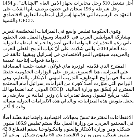
أجل تشغيل 510 رجل مخابرات بجهاز الامن العام "الشاباك"، و 1454
رجل شرطة و 196 سجان في خطوة توصف بأنها انقلاب على
التعهّدات الرسمية التي قدّمتها إسرائيل لمنظمة التعاون الاقتصادي
والتنمية OECD.
وتنوي الحكومة تقليص واسع في الميزانيات المخصّصة لتعزيز
مشاركة المواطنين العرب في الاقتصاد وسوق العمل. هذه الخطوة
تأتي رغم التحذيرات المتواصلة التي أصدرها خبراء المنظمة الدولية
منذ العام 2010، والتي شدّدت على أنّ غياب الدمج الفعلي للعرب
والحريديم سيقوّض النمو الاقتصادي في إسرائيل ويبقيها عالقة في
دوامة فجوات إنتاجية عميقة.
المقترح الذي قدّمته الوزيرة ماي غولان، عشية جلسة المصادقة
على الميزانية، هذا الاسبوع، يفرض على الوزارات الحكومية خفضًا
شاملًا في برامج التوظيف، التدريب المهني، الابتكار، والتعليم، وهي
البرامج التي طُوّرت أصلًا كجزء من التزامات إسرائيل أمام المجتمع
الدولي عند انضمامها للـ OECD المقترح لم يُنسّق مع وزارة المالية،
لكنه مرشّح للقبول وسط تقديرات بأن وزير المالية لن يعارضه، ما
يجعل تقويض هذه الميزانيات، وبالتالي هذه الالتزامات الدولية مسألة
وقت لا أكثر.
الاقتطاعات المقترحة تمسّ بمجالات اقتصادية واجتماعية هشّة أصلًا
في المجتمع العربي. من وزارة العمل مثلًا سيتم تقليص 186.9 مليون
شيكل، ومن وزارة الابتكار والعلوم والتكنولوجيا سيتم اقتطاع 42.8
مليون شيكل، ومن وزارة الاقتصاد نحو 66 مليون شيكل . ورغم أنّ