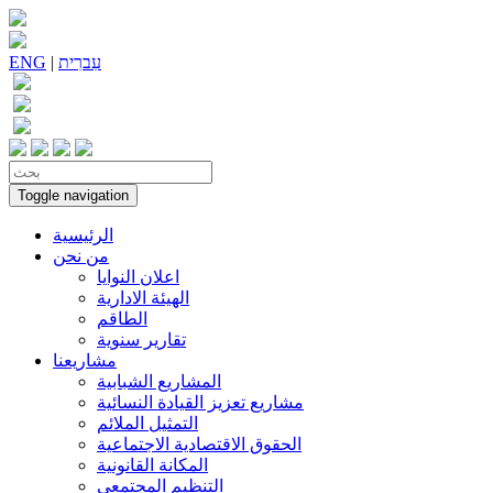
עִברִית
|
ENG
Toggle navigation
الرئيسية
من نحن
اعلان النوايا
الهيئة الادارية
الطاقم
تقارير سنوية
مشاريعنا
المشاريع الشبابية
مشاريع تعزيز القيادة النسائية
التمثيل الملائم
الحقوق الاقتصادية الاجتماعية
المكانة القانونية
التنظيم المجتمعي