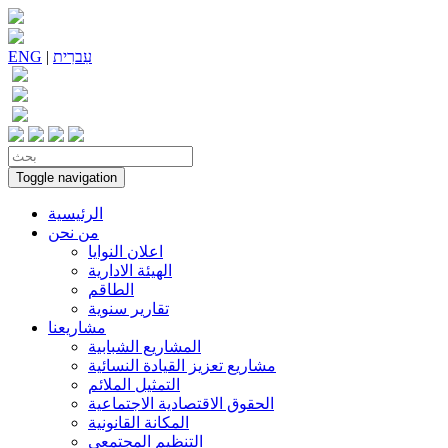
עִברִית
|
ENG
Toggle navigation
الرئيسية
من نحن
اعلان النوايا
الهيئة الادارية
الطاقم
تقارير سنوية
مشاريعنا
المشاريع الشبابية
مشاريع تعزيز القيادة النسائية
التمثيل الملائم
الحقوق الاقتصادية الاجتماعية
المكانة القانونية
التنظيم المجتمعي