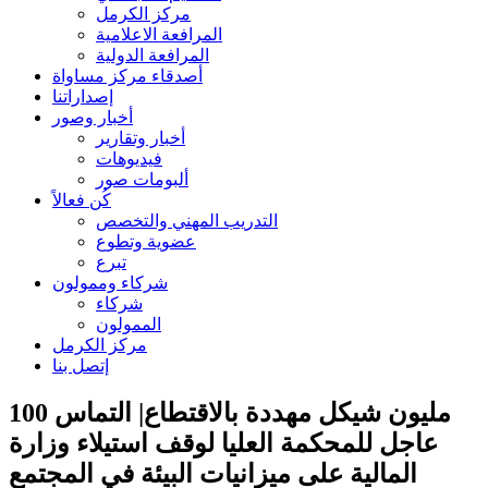
مركز الكرمل
المرافعة الاعلامية
المرافعة الدولية
أصدقاء مركز مساواة
إصداراتنا
أخبار وصور
أخبار وتقارير
فيديوهات
ألبومات صور
كُن فعالاً
التدريب المهني والتخصص
عضوية وتطوع
تبرع
شركاء وممولون
شركاء
الممولون
مركز الكرمل
إتصل بنا
100 مليون شيكل مهددة بالاقتطاع| التماس
عاجل للمحكمة العليا لوقف استيلاء وزارة
المالية على ميزانيات البيئة في المجتمع