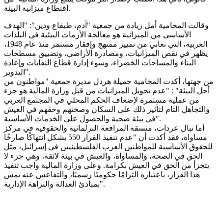
اقتطاع ميزانية البيئة.
وقالت المحامية أمل زيادة من جمعية "آدم، طيفاع ودين": "الهدف
الأساسي من الميزانية هو معالجة الأزمات البيئية في البلدات
العربية، التي تعاني من تمييز ممنهج وإفقار مستمر منذ عام 1948،
يظهر في نقص الميزانيات، ومصادرة الأراضي، وتضييق مسطحات
البناء والمساحات الخضراء، وسوء إدارة قطاع النفايات وإعادة
التدوير".
من جهتها، أكدت المحامية جميلة هردل مديرة جمعية "مواطنون من
أجل البيئة" : "عدم تحويل الميزانيات من قبل وزارة المالية هو جزء
من عملية مستمرة لإضعاف الحكم المحلي في المجتمع العربي
والتجاهل التام لتأثير ذلك على السكان وصحتهم وحقهم في العيش
في بيئة صحية والحصول على الخدمات الأساسية".
أما نبال عردات، منسقة المرافعة البرلمانية والحقوقية في مركز
مساواة، فقد أكدت أن "عدم تنفيذ القرار 550 يشكل انتهاكًا صارخًا
للحقوق الأساسية للمواطنين العرب الفلسطينيين في إسرائيل، مثل
الحق في الصحة، والمساواة، والعيش في بيئة لائقة، وهي جزء لا
يتجزأ من الحق في العيش بكرامة. وعلى وزارة المالية واجب تنفيذ
هذا القرار، باعتباره التزامًا حكوميًا رسميًا، والتقاعس عنه يمس
بمبادئ العدالة والنزاهة الإدارية".