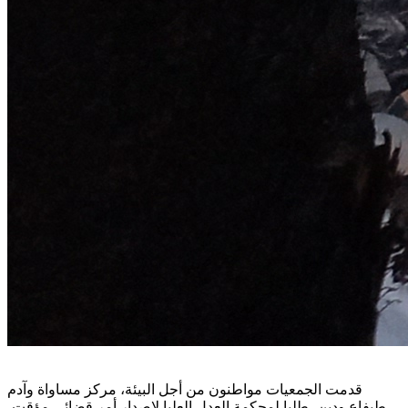
قدمت الجمعيات مواطنون من أجل البيئة، مركز مساواة وآدم
طيفاع ودين، طلبا لمحكمة العدل العليا لإصدار أمر قضائي مؤقت،