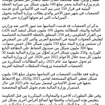
يلزم وزارة المالية بحجز مبلغ 100 مليون شيكل من ميزانية الخطة
البيئية في قرار 550 حتى يتم البت في الالتماس الذي قدمته
الجمعيات في شهر تموز الأخير والذي يطالب وزارة المالية بتحويل
الميزانيات التي لم تحولها الوزارة حتى اليوم .
يذكر ان الجمعيات قد قدمت التماسها منذ تموز الاخير ضد وزارتي
المالية والبيئة، للمطالبة بتحويل 100 مليون شيكل لتنفيذ البند 26(د)
من القرار الحكومي رقم 550، المتعلق بالخطة الاقتصادية الخماسية
لتقليص الفجوات البيئية في المجتمع العربي والتي كان من المفترض
أن تستثمر وزارة البيئة مبلغ 550 مليون شيكل خلال خمس سنوات،
بينها 300 مليون شيكل من صندوق الحفاظ على النظافة التابع
للوزارة، و250 مليون شيكل أخرى تُحوَّل من وزارة المالية بقيمة 50
مليون كل سنة خلال الأعوام 2022 حتى 2026. غير أن وزارة المالية،
لم تحول حصتها منذ عام 2023، رغم المطالبات المتكررة من
الجمعيات الملتمسة ورؤساء السلطات المحلية العربية.
وعليه فقد طالبت الجمعيات في التماسها بتحويل مبلغ 100 مليون
شيكل تغطي المبالغ المستحقة لعامي 2023 و2024، مع الاحتفاظ
بحقها في تعديل الالتماس ليشمل ميزانية عام 2025 في حال
استمرار وزارة المالية بعدم تحويل المبالغ المخصصة.
وفي ظل التطورات الاخيرة والمحاولات المتكررة من قبل الحكومة
بتقليص هذه الميزانيات واقتطاعها لصالح أغراض أخرى بشكل غير
قانوني، يأتي هذا الطلب لإصدار أمر مؤقت يمنع وزارة المالية من