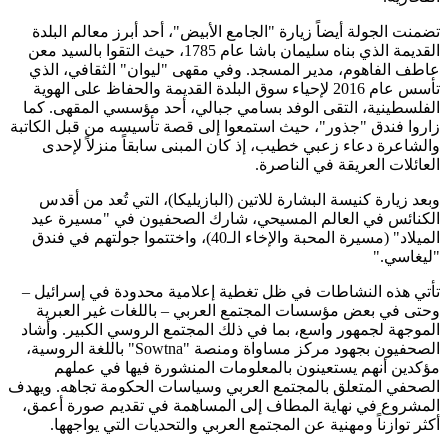
تضمنت الجولة أيضاً زيارة "الجامع الأبيض"، أحد أبرز معالم البلدة
القديمة الذي بناه سليمان باشا عام 1785، حيث التقوا بالسيد معن
عاطف الفاهوم، مدير المسجد. وفي مقهى "ليوان" الثقافي، الذي
تأسس عام 2016 لإحياء سوق البلدة القديمة والحفاظ على الهوية
الفلسطينية، التقى الوفد بسامي جبالي، أحد مؤسسي المقهى. كما
زاروا فندق "جذور"، حيث استمعوا إلى قصة تأسيسه من قبل الكاتبة
والشاعرة دعاء زعبي خطيب، إذ كان المبنى سابقاً منزلاً لإحدى
العائلات العريقة في الناصرة
.
وبعد زيارة كنيسة البشارة للاتين (البازيليكا)، التي تُعد من أقدس
الكنائس في العالم المسيحي، شارك الصحفيون في "مسيرة عيد
الميلاد" (مسيرة المحبة والإخاء الـ40)، واختتموا جولتهم في فندق
"ليغاسي
".
تأتي هذه النشاطات في ظل تغطية إعلامية محدودة في إسرائيل –
وحتى في بعض مؤسسات المجتمع العربي – باللغات غير العبرية
الموجهة لجمهور واسع، بما في ذلك المجتمع الروسي الكبير. وأشاد
الصحفيون بجهود مركز مساواة ومنصة
"Sowtna"
باللغة الروسية،
مؤكدين أنهم يستعينون بالمعلومات المنشورة فيها في عملهم
الصحفي المتعلق بالمجتمع العربي وسياسات الحكومة تجاهه. ويهدف
المشروع في نهاية المطاف إلى المساهمة في تقديم صورة أعمق،
أكثر توازناً ومهنية عن المجتمع العربي والتحديات التي يواجهها
.