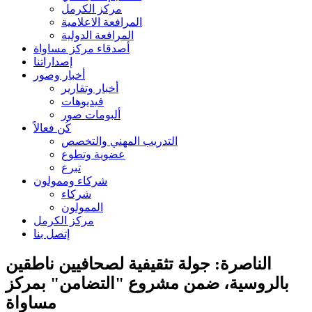
مركز الكرمل
المرافعة الاعلامية
المرافعة الدولية
أصدقاء مركز مساواة
إصداراتنا
أخبار وصور
أخبار وتقارير
فيديوهات
ألبومات صور
كُن فعالاً
التدريب المهني والتخصص
عضوية وتطوع
تبرع
شركاء وممولون
شركاء
الممولون
مركز الكرمل
إتصل بنا
الناصرة: جولة تثقيفية لصحافيين ناطقين
بالروسية، ضمن مشروع "التضامن" بمركز
مساواة