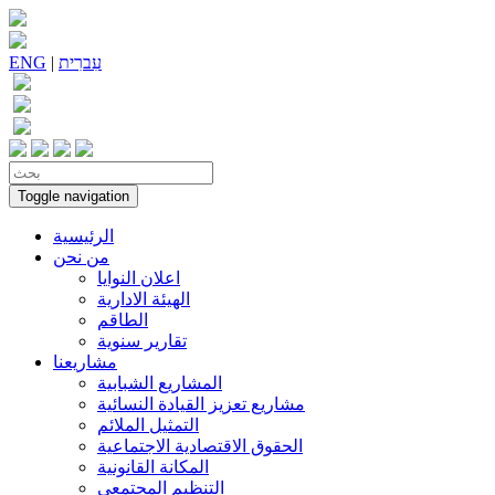
עִברִית
|
ENG
Toggle navigation
الرئيسية
من نحن
اعلان النوايا
الهيئة الادارية
الطاقم
تقارير سنوية
مشاريعنا
المشاريع الشبابية
مشاريع تعزيز القيادة النسائية
التمثيل الملائم
الحقوق الاقتصادية الاجتماعية
المكانة القانونية
التنظيم المجتمعي