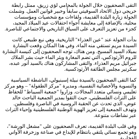
التقى الصحفيون خلال الجولة بالمحامي لؤي زريق، ممثل رابطة
خريجي دول الاتحاد السوفيتي سابقاً وخبير قوانين العمل. وشملت
الجولة زيارة البلدة القديمة، ولقاءات مع شخصيات ومؤسسات
محلية، بالإضافة إلى معايشة أجواء احتفالات عيد الميلاد المجيد،
كجزء من تعزيز التعرف على السياق التاريخي والاجتماعي للناصرة
.
بدأت الجولة عند "عين العذراء" التاريخية، وهي نبع طبيعي كانت
السيدة مريم تستقي منه الماء، وفي هذا المكان وقعت البشارة
بميلاد السيد المسيح. ومن هناك، توجه الصحفيون إلى كنيسة البشارة
للروم الأرثوذكس، التي تضم المغارة وبئر الماء حيث بشر الملاك
جبرائيل مريم العذراء. والتقى المشاركون هناك بالسيد أنور عبده،
سكرتير مجلس الطائفة الأرثوذكسية
.
كما التقى الصحفيون بالسيدة نبيلة إسبنيولي، الناشطة السياسية
والنسوية والأخصائية النفسية، ومديرة "مركز الطفولة" – وهو مركز
تعليمي ونسائي متعدد المجالات. وزاروا "جمعية السيباط" للحفاظ
على التراث الفلسطيني، حيث التقوا بمدير الجمعية الباحث خالد
عوض، الذي تحدث عن الحقبة الروسية في الناصرة وفلسطين.
وتهدف الجمعية إلى تعزيز الهوية الوطنية الفلسطينية وإحياء التراث
عبر نشاطات متنوعة
.
وفي قلب البلدة القديمة، تعرف الصحفيون على "مشغل الورشة"،
وهو تجمع نسائي يلتقي بانتظام للإبداع في صناعة وزخرفة الأواني
الفخارية
.