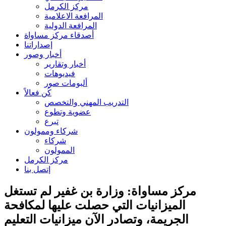
مركز الكرمل
المرافعة الاعلامية
المرافعة الدولية
أصدقاء مركز مساواة
إصداراتنا
أخبار وصور
أخبار وتقارير
فيديوهات
ألبومات صور
كُن فعالاً
التدريب المهني والتخصص
عضوية وتطوع
تبرع
شركاء وممولون
شركاء
الممولون
مركز الكرمل
إتصل بنا
مركز مساواة: وزارة بن غفير لم تستغل
الميزانيات التي حصلت عليها لمكافحة
الجريمة، وتصادر الآن ميزانيات التعليم