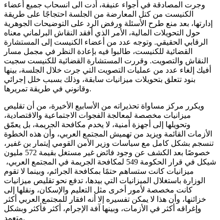
وجرت المصادقة في أجواء عنيفة، أدت الى انسحاب جميع أعضاء
الكنيست من كتل المعارضة من الجلسة احتجاجًا على طريقة
إدارتها، بعد منع طرح الأسئلة ورفض الرد على التوضيحات الجوهرية
حول التحويلات المالية، الأمر الذي أفقد النقاش البرلماني معناه
الرقابي الحقيقي. وتوجه عدد من أعضاء الكنيست إلى المستشارة
القضائية للكنيست، طالبوا فيه بإعادة النظر في مجمل مسار
النقاش والتصويت. وقررت المستشارة القضائية للكنيست سجيت
أفيك إلغاء عدد من عمليات التصويت التي جرت خلال الجلسة، بينها
بنود تتعلق بتحويلات ميزانيات سابقة، وذلك بسبب خلل إجرائي
وقانوني في طريقة تمريرها.
ويكرر مركز مساواة تحذيراته من الأسابيع الأخيرة، من أن تقليص
ميزانيات مخصصة لمعالجة الفجوات الاجتماعية والاقتصادية،
وتحويلها إلى أجهزة أمنية، لا يخدم مكافحة الجريمة، بل يعمّق
الأزمات القائمة ويزيد من تهميش المجتمع العربي، وأن هذه الخطوة
تنسجم بشكل كامل مع سياسات وزير الأمن القومي إيتمار بن غفير،
خصوصًا بعد الكشف عن وجود فائض غير مستغل بقيمة 572 مليون
شيكل في قرار الحكومة 549 لمكافحة الجريمة في المجتمع العربي،
ميزانيات كانت ستساهم حتمًا بمكافحة الجرائم، وبينما لا تقوم
الوزارة باستغلال الميزانيات التي بيدها، تدفع نحو تقليص ميزانيات
كانت مخصصة لأمور أخرى مثل التعليم والإسكان، ونقلها إلى
خزائنها، وأن هذا لا يمكن تفسيره إلا أنه افقار للمجتمع العربي أكثر
وإغراقه أكثر في الأزمات، وبينها آفة الإجرام، أكثر فأكثر وبشكل
متعمد.