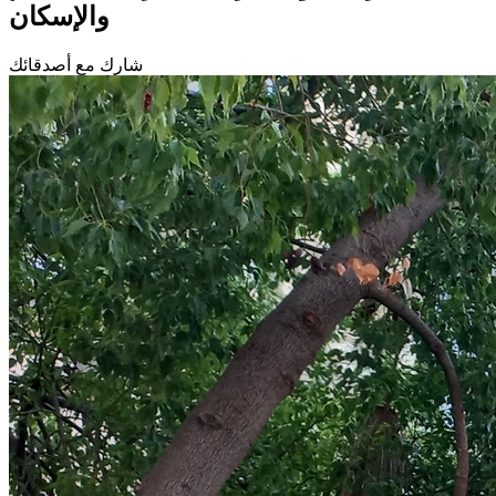
والإسكان
شارك مع أصدقائك