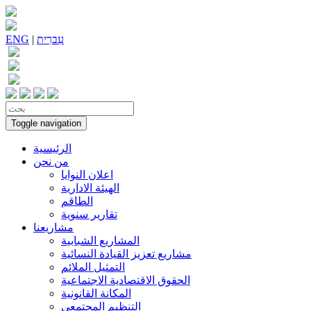
עִברִית
|
ENG
Toggle navigation
الرئيسية
من نحن
اعلان النوايا
الهيئة الادارية
الطاقم
تقارير سنوية
مشاريعنا
المشاريع الشبابية
مشاريع تعزيز القيادة النسائية
التمثيل الملائم
الحقوق الاقتصادية الاجتماعية
المكانة القانونية
التنظيم المجتمعي