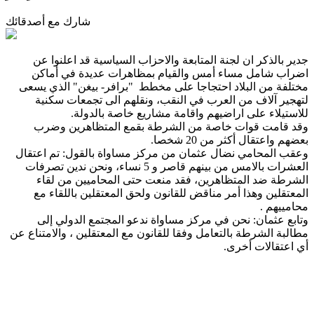
شارك مع أصدقائك
جدير بالذكر ان لجنة المتابعة والاحزاب السياسية قد اعلنوا عن
اضراب شامل مساء أمس والقيام بمظاهرات عديدة في أماكن
مختلفة من البلاد احتجاجا على مخطط "برافر- بيغن" الذي يسعى
لتهجير آلاف من العرب في النقب، ونقلهم الى تجمعات سكنية
للاستيلاء على اراضيهم واقامة مشاريع خاصة بالدولة.
وقد قامت قوات خاصة من الشرطة بقمع المتظاهرين وضرب
بعضهم واعتقال أكثر من 20 شخصا.
وعقب المحامي نضال عثمان من مركز مساواة بالقول: تم اعتقال
العشرات بالامس من بينهم قاصر و 5 نساء، ونحن ندين تصرفات
الشرطة ضد المتظاهرين، فقد منعت حتى المحاميين من لقاء
المعتقلين وهذا أمر مناقض للقانون ولحق المعتقلين باللقاء مع
محامييهم .
وتابع عثمان: نحن في مركز مساواة ندعو المجتمع الدولي إلى
مطالبة الشرطة بالتعامل وفقا للقانون مع المعتقلين ، والامتناع عن
أي اعتقالات أخرى.