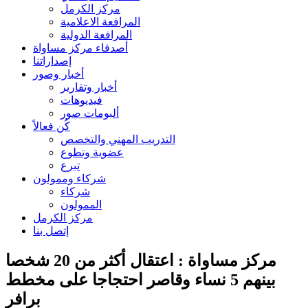
مركز الكرمل
المرافعة الاعلامية
المرافعة الدولية
أصدقاء مركز مساواة
إصداراتنا
أخبار وصور
أخبار وتقارير
فيديوهات
ألبومات صور
كُن فعالاً
التدريب المهني والتخصص
عضوية وتطوع
تبرع
شركاء وممولون
شركاء
الممولون
مركز الكرمل
إتصل بنا
مركز مساواة : اعتقال أكثر من 20 شخصا
بينهم 5 نساء وقاصر احتجاجا على مخطط
برافر