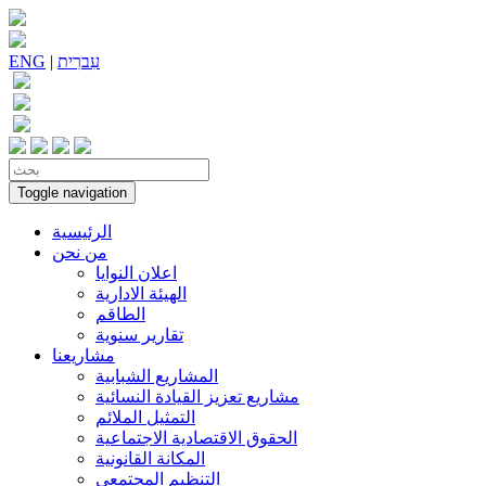
עִברִית
|
ENG
Toggle navigation
الرئيسية
من نحن
اعلان النوايا
الهيئة الادارية
الطاقم
تقارير سنوية
مشاريعنا
المشاريع الشبابية
مشاريع تعزيز القيادة النسائية
التمثيل الملائم
الحقوق الاقتصادية الاجتماعية
المكانة القانونية
التنظيم المجتمعي