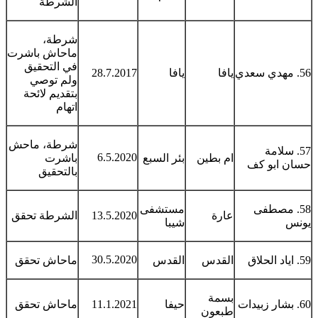
الشرطة
شرطة،
ماحاش باشرت
في التحقيق
56. مهدي سعدي
يافا
يافا
28.7.2017
ولم توصي
بتقديم لائحة
اتهام
شرطة، ماحش
57. سلامة
6.5.2020
ام بطين
بئر السبع
باشرت
حسان ابو كف
بالتحقيق
58. مصطفى
مستشفى
عارة
13.5.2020
الشرطة تحقق
يونس
شيبا
30.5.2020
59. اياد الحلاق
القدس
القدس
ماحاش تحقق
بسمة
60. بشار زبيدات
حيفا
11.1.2021
ماحاش تحقق
طبعون