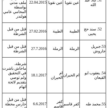
اياد عبد
22.04.2015
عين نقوبا
عين نقوبا
ملف مدني
الله
بواسطة
المحامي عامي
هولندر
سند حج
قتل من قبل
الطيبة
الطيبة
27.02.2016
يحيى
الشرطة
53.جبريل
قتل من قبل
الرملة
الرملة
27.7.2016
جاروش
الشرطة
شرطة،
ماحاش باشرت
54. يعقوب ابو
ام
في التحقيق
ام الحيران
18.1.2017
القيعان
الحيران
ولم توصي
بتقديم لائحة
اتهام
قتل من قبل
كفر
6.6.2017
55.محمد طه
كفر قاسم
حارس محطة
قاسم