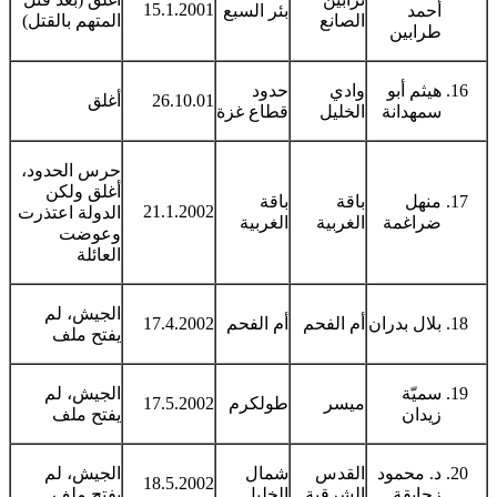
15.1.2001
أحمد
بئر السبع
الصانع
المتهم بالقتل)
طرابين
هيثم أبو
وادي
حدود
26.10.01
أغلق
سمهدانة
الخليل
قطاع غزة
حرس الحدود،
أغلق ولكن
منهل
باقة
باقة
21.1.2002
الدولة اعتذرت
ضراغمة
الغربية
الغربية
وعوضت
العائلة
الجيش، لم
بلال بدران
أم الفحم
أم الفحم
17.4.2002
يفتح ملف
سميّة
الجيش، لم
ميسر
طولكرم
17.5.2002
زيدان
يفتح ملف
د. محمود
القدس
شمال
الجيش، لم
18.5.2002
زحايقة
الشرقية
الخليل
يفتح ملف