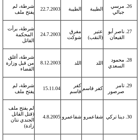
مرسي
شرطة، لم
الطيبة
الطيبة
22.7.2003
جبالي
يفتح ملف
شرطة، برأت
ناصر أبو
عتير
مفرق
24.7.2003
المحكمة
القيعان
(النقب)
شوكت
القاتل
شرطة، أغلق
محمود
8.12.2003
اللد
اللد
من قبل وزارة
السعدي
القضاء
تامر
كفر
شرطة، لم
كفر قاسم
15.11.04
صرصور
قاسم
يفتح ملف
لم يفتح ملف
(قتل القاتل
دينا تركي
شفاعمرو
شفاعمرو
4.8.2005
الجندي نتان
زادة)