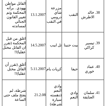
القاتل مواطن
مزرعة
يهودي . برأته
خالد
شاي
المحكمة وتم
النقب
13.1.2007
الاطرش
درومي
تغيير القانون
في النقب
الجنائي
لمساندته
اغلق من قبل
تيسير
المحكمة (تقرر
بيت حنينا
تل ابيب
14.5.2007
كراكي
ان القاتل مختل
عقليا)!!
أغلق (تقرر أن
عماد
5.11.2007
حيفا
كريات يام
القاتل مختل
خوري
عقليا)!!
وادي
النعم
شرطة، لم
سلمان
وادي
21.2.08
(دهسته
يفتح ملف حتى
العتايقة
النعم
سيارة
الساعة
شرطة)