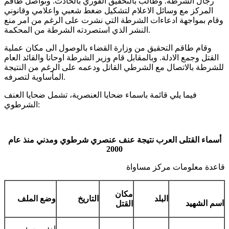
رجال الشرطة. وطالب بالتحقيق الفوري بالحادث. وتواصل طاقم
المركز مع وسائل الاعلام لتشكيل ضغط شعبي واعلامي وقانوني
وقام بمواجهة ادعاءات الشرطة التي نشرت على الرغم من امر منع
النشر الذي استصردته الشرطة من المحكمة.
وقام طاقم التحقيق من وزارة القضاء بالوصول الى مكان عملية
القتل وجمع الادلة. وبالمقابل قام وزير الشرطة اوحانا والقائد العام
للشرطة بالاتصال مع الشرطي القاتل ودعمه على الرغم من النتيجة
المأساوية لتصرفه.
فيما يلي قائمة باسماء ضحايا العنصرية، تشمل ضحايا العنف
الشرطوي:
أسماء القتلى العرب نتيجة عنف عنصري شرطوي ومدني
منذ عام
2000
قاعدة معلومات مركز مساواة
مكان
البلد
التاريخ
وضع الملف
اسم الشهيد
القتل