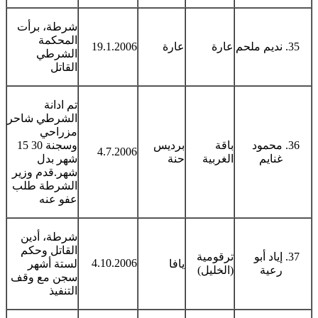
شرطة، برأت
المحكمة
نديم ملحم
عارة
عارة
19.1.2006
الشرطي
القاتل
تم ادانة
الشرطي شاحر
مزراحي
محمود
باقة
برديس
وسجنة 30 15
4.7.2006
غنايم
الغربية
حنة
شهر بدل
شهر.قدم وزير
الشرطة طلب
عفو عنه
شرطة، أدين
القاتل وحكم
إياد أبو
ترقومية
4.10.2006
يافا
لستة أشهر
رعية
(الخليل)
سجن مع وقف
التنفيذ