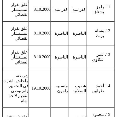
أغلق بقرار
رامز
3.10.2000
كفر مندا
كفر مندا
المستشار
بشناق
القضائي
أغلق بقرار
وسام
8.10.2000
الناصرة
الناصرة
المستشار
يزبك
القضائي
أغلق بقرار
عمر
8.10.2000
الناصرة
الناصرة
المستشار
عكاوي
القضائي
شرطة،
ماحاش باشرت
أحمد
شقيب
متسبيه
في التحقيق
19.10.2000
طرابين
السلام
رامون
ولم توصي
بتقديم لائحة
اتهام
محمود
ترابين
أغلق (بعد قتل