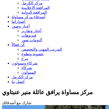
مركز الكرمل
المرافعة الاعلامية
المرافعة الدولية
أصدقاء مركز مساواة
إصداراتنا
أخبار وصور
أخبار وتقارير
فيديوهات
ألبومات صور
كُن فعالاً
التدريب المهني والتخصص
عضوية وتطوع
تبرع
شركاء وممولون
شركاء
الممولون
مركز الكرمل
إتصل بنا
مركز مساواة يرافق عائلة منير عنبتاوي
شارك مع أصدقائك