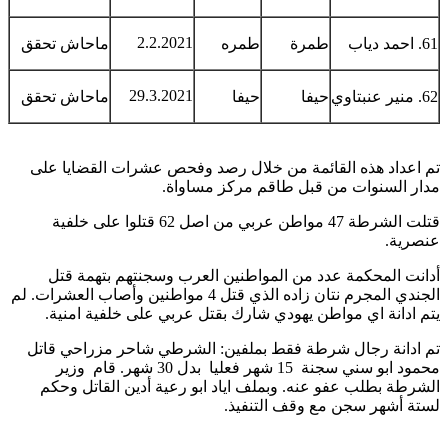
2.2.2021
61. احمد دياب
طمرة
طمره
ماحاش تحقق
29.3.2021
62. منير عنبتاوي
حيفا
حيفا
ماحاش تحقق
تم اعداد هذه القائمة من خلال رصد وفحص عشرات القضايا على
مدار السنوات من قبل طاقم مركز مساواة.
قتلت الشرطة 47 مواطن عربي من اصل 62 قتلوا على خلفية
عنصرية.
أدانت المحكمة عدد من المواطنين العرب وسجنتهم بتهمة قتل
الجندي المجرم نتان زاده الذي قتل 4 مواطنين وأصاب العشرات. لم
يتم ادانة اي مواطن يهودي شارك بقتل عربي على خلفية امنية.
تم ادانة رجال شرطة فقط بملفين: الشرطي شاحر مزراحي قاتل
محمود ابو سني سجنة 15 شهر فعليا بدل 30 شهر. قام وزير
الشرطة بطلب عفو عنه. وبملف اياد ابو رعية أدين القاتل وحكم
لستة أشهر سجن مع وقف التنفيذ.