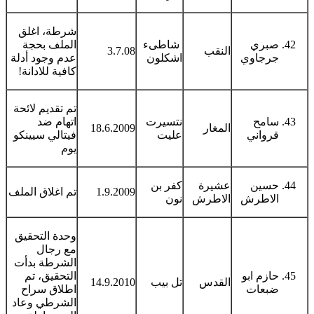
شرطة، اغلق
صبري
شاطىء
الملف بحجة
النقب
3.7.08
جرجاوي
اشكلون
عدم وجود أدلة
كافية للادانة!
تم تقديم لائحة
سامح
نتسيرت
اتهام ضد
المغار
18.6.2009
قرواني
عليت
فيتالي سيينكو
يوم
حسين
عشيرة
كفر بن
1.9.2009
تم اغلاق الملف
الاطرش
الاطرش
نون
وحدة التحقيق
مع رجال
الشرطة بدأت
حازم ابو
التحقيق، تم
القدس
تل بيب
14.9.2010
ضبعات
اطلاق سراح
الشرطي وعاد