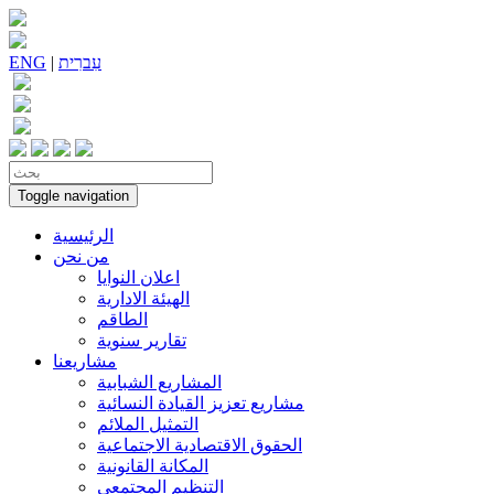
עִברִית
|
ENG
Toggle navigation
الرئيسية
من نحن
اعلان النوايا
الهيئة الادارية
الطاقم
تقارير سنوية
مشاريعنا
المشاريع الشبابية
مشاريع تعزيز القيادة النسائية
التمثيل الملائم
الحقوق الاقتصادية الاجتماعية
المكانة القانونية
التنظيم المجتمعي