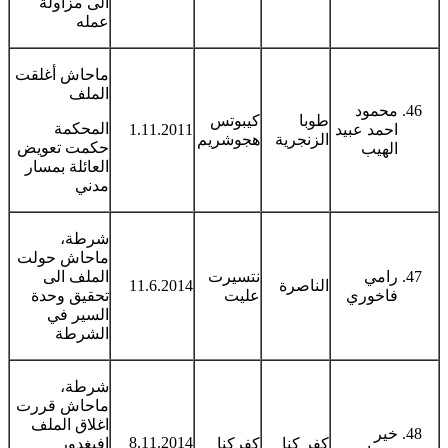
الى مزاولة
عمله
ماحاش أغلقت
الملف
محمود
طوبا
كيبوتس
المحكمة
احمد عبيد
1.11.2011
الزنجرية
هجوشريم
حكمت تعويض
الهيب
العائلة بمسار
مدني
شرطة،
ماحاش حولت
رامي
نتسيرت
الملف الى
الناصرة
11.6.2014
فاخوري
عليت
تحقيق وحدة
السير في
الشرطة
شرطة،
ماحاش قررت
اغلاق الملف
خير
8.11.2014
كفر كنا
كفركنا
افيغدور