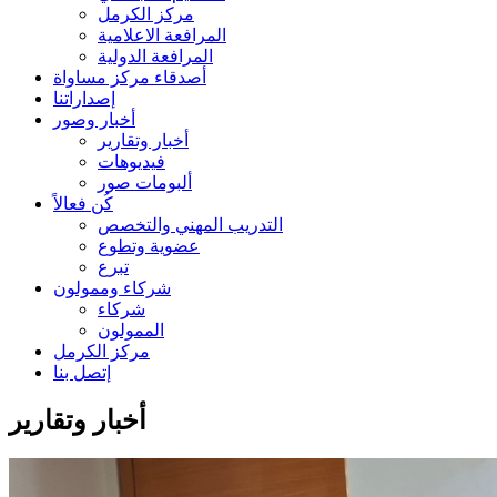
مركز الكرمل
المرافعة الاعلامية
المرافعة الدولية
أصدقاء مركز مساواة
إصداراتنا
أخبار وصور
أخبار وتقارير
فيديوهات
ألبومات صور
كُن فعالاً
التدريب المهني والتخصص
عضوية وتطوع
تبرع
شركاء وممولون
شركاء
الممولون
مركز الكرمل
إتصل بنا
أخبار وتقارير