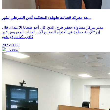
بعد معركة قضائية طويلة: المحكمة تُدين الشرطي ليئور...
مدير مركز مساواة جعفر فرح، الذي كان أحد ضحايا الاعتداء، قال
إن “الإدانة خطوة في الاتجاه الصحيح لكن العقاب المفروض غير
كافي. كنا نتوقع عقو
2025/11/03
153867