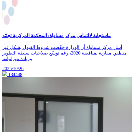
استجابة لالتماس مركز مساواة: المحكمة المركزية تجمّد...
أشار مركز مساواة أن الوزارة خفّضت شروط القبول بشكل غير
منطقي مقارنة بمناقصة 2020، رغم توسّع صلاحيات سلطة التطوير
وزيادة ميزانياتها
2025/10/26
134448