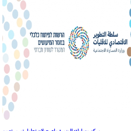
مركز مساواة: الوزيرة ماي جولان تحاول تمرير تعيين...