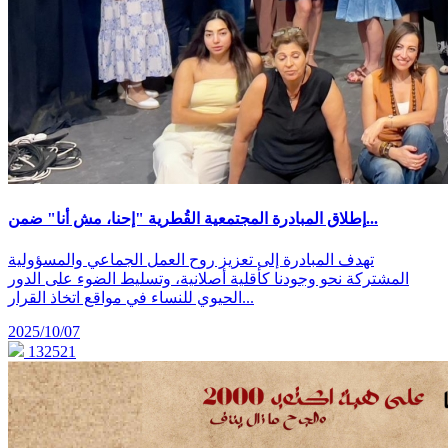
إطلاق المبادرة المجتمعية القُطرية "إحنا، مش أنا" ضمن...
تهدف المبادرة إلى تعزيز روح العمل الجماعي والمسؤولية
المشتركة نحو وجودنا كأقلية أصلانية، وتسليط الضوء على الدور
الحيوي للنساء في مواقع اتخاذ القرار...
2025/10/07
132521