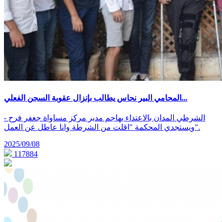
المحامي البير نحاس يطالب بإنزال عقوبة السجن الفعلي...
- الشرطي المدان بالاعتداء يهاجم مدير مركز مساواة جعفر فرح
ويستجدي المحكمة "اقلت من الشرطة وانا عاطل عن العمل".
2025/09/08
117884