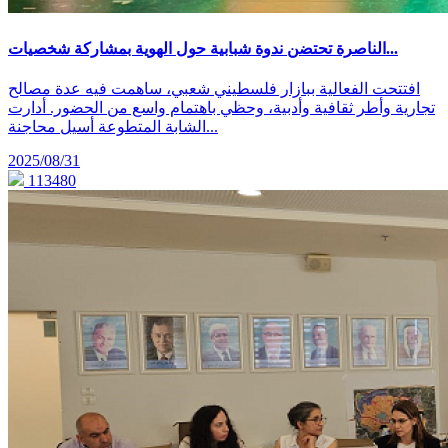
الناصرة تحتضن ندوة شبابية حول الهوية بمشاركة شخصيات...
افتتحت الفعالية ببازار فلسطيني شعبي، ساهمت فيه عدة مصالح
تجارية وأطر ثقافية وأدبية، وحظي باهتمام واسع من الحضور. أدارت
الشابة المتطوعة أسيل محاجنة...
2025/08/31
113480