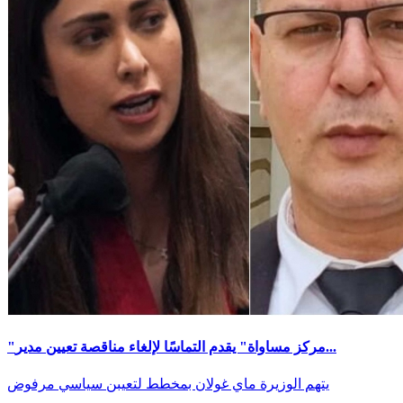
"مركز مساواة" يقدم التماسًا لإلغاء مناقصة تعيين مدير...
يتهم الوزيرة ماي غولان بمخطط لتعيبن سياسي مرفوض