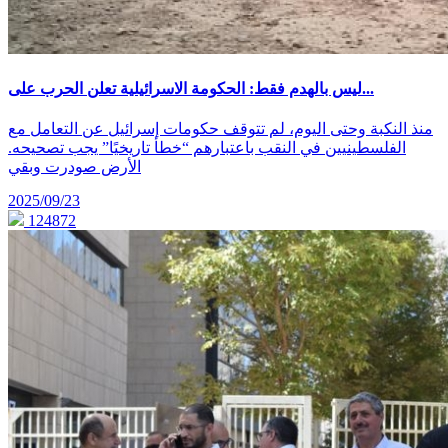
ليس بالهدم فقط: الحكومة الاسرائيلية تعلن الحرب على...
منذ النكبة وحتى اليوم، لم تتوقف حكومات إسرائيل عن التعامل مع
الفلسطينيين في النقب باعتبارهم “خطأ تاريخيًا” يجب تصحيحه.
الأرض صودرت وبقي
2025/09/23
124872