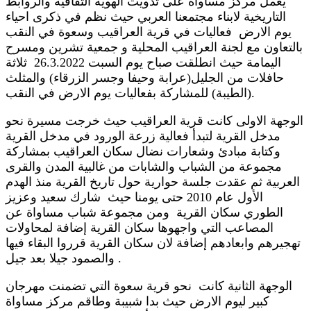
يعمل مركز مساواة على تذويت الهوية الثقافية والروابط
التاريخية لابناء مجتمعنا العربي حيث نظم في ذكرى احياء
يوم الارض فعاليات في قرية العراقيب وسعوة في النقب
بالتعاون مع لجنة العراقيب المحلية و جمعية تشرين ومسرح
اليمامة حيث انطلقت صباح يوم السبت 26.3.2022 ثلاثة
حافلات من الجليل(عرابة وحيفا وجسر الزرقاء) والمثلث
(الطيبة) للمشاركة بفعاليات يوم الارض في النقب.
الوجهة الاولى كانت قرية العراقيب حيث خرجت مسيرة نحو
مدخل القرية لتبدأ فعالية زرعة الورود في مدخل القرية
وكتابة مبادئ وشعارات نضال سكان العراقيب بمشاركة
مجموعة من الشباب والشابات من غالبية المدن والقرى
العربية ثم عقدت جلسة حوارية حول تاريخ القرية منذ الهدم
الأول عام 2010 حتى يومنا حيث شارك سعيد وعزيز
الطوري سكان القرية ومن مجموعة شباب مساواة عن
المصاعب التي واجهوها سكان القرية إضافة لمحاولات
تهجيرهم وابعادهم إضافة لان سكان القرية قرروا البقاء فيها
والصمود جيلا بعد جيل .
الوجهة الثانية كانت نحو قرية سعوة التي تضمنت مهرجان
كبير ليوم الارض حيث بدا شبيبة وطاقم مركز مساواة