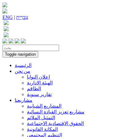
עִברִית
|
ENG
Toggle navigation
الرئيسية
من نحن
اعلان النوايا
الهيئة الادارية
الطاقم
تقارير سنوية
مشاريعنا
المشاريع الشبابية
مشاريع تعزيز القيادة النسائية
التمثيل الملائم
الحقوق الاقتصادية الاجتماعية
المكانة القانونية
التنظيم المجتمعي