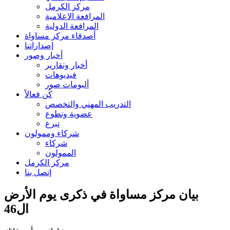
مركز الكرمل
المرافعة الاعلامية
المرافعة الدولية
أصدقاء مركز مساواة
إصداراتنا
أخبار وصور
أخبار وتقارير
فيديوهات
ألبومات صور
كُن فعالاً
التدريب المهني والتخصص
عضوية وتطوع
تبرع
شركاء وممولون
شركاء
الممولون
مركز الكرمل
إتصل بنا
بيان مركز مساواة في ذكرى يوم الأرض
ال46