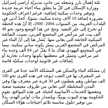
ثمّة إهمال بارز ومتعمّد من جانب مديريّة أراضي إسرائيل
ووزارة الإسكان في كلّ ما يتعلّق ببناء أحياء عربية جديدة
وتوفير وحدات سكنية إضافية، فرغم اعتراف الحكومة
بضرورة إضافة 10 آلاف وحدة سكنية، سنويًا، كحدّ أدنى في
البلدات العربية، بين السنوات 2004- 2000، إلا أنّ هذه الخطّة
لم تخرج إلى حيّز التنفيذ. ونتج عن هذا الوضع وجود نحو 40
ألف بيت غير مرخّص في المجتمع العربي، بسبب الضائقة
السكنية الخانقة التي يعاني منها. يُشار هنا إلى أنّ البناء غير
المرخّص في المجتمع العربي يتميّز بكونه مباني سكنية، بينما
في المجتمع اليهودي هناك ما لا يقلّ عن 84 ألف وحدة بناء
غير مرخّص، وتتميّز في معظمها بكونها وحدات تجارية أو
إضافات غير قانونية لوحدات سكنيّة قائمة.
إن مشكلة البناء والسكن هي المشكلة الأشد حدةً في القرى
غير المعترف بها في النقب (يوجد في هذه القرى نحو 100
الف مواطن وهم يقطنون في 30 قرية غير معترف بها) وفي
المدن المختلطة التي تعاني من ظروف معيشية صعبة
وتنقصها الخدمات الأساسية للحياة. في هذه المواقع، تقوم
الحكومة بهدم البيوت يوميًّا، وبإصدار مئات أوامر الهدم، بدلاً
من توفير حلول مناسبة تلائم احتياجات هؤلاء السكّان.