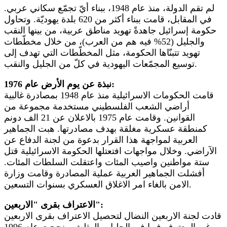
لم تقم الدولة، منذ عام 1948، ببناء أيّ تجمّع سكاني عربي.
في المقابل، قامت ببناء أكثر من 620 بلدة يهوديّة. وتحاول
حكومة إسرائيل جاهدةً تهويد مناطق عربية، من بينها النقب
والجليل (52% فيه هم من العرب)، من خلال مخطّطات
تهويد تتبنّاها الحكومة، مثل المخطّطات التي تهدف إلى
توسيع المجمّعات اليهودية في كلّ من الجليل والنقب.
نبذة عن يوم الأرض عام 1976:
قامت الحكومات الاسرائيلية منذ عام 1948 بمصادرة غالبية
أراضي الشعب الفلسطيني مستخدمة مجموعة من
القوانين. وقامت عام 1975 بالاعلان عن 21 الف دونم
كمنطقة عسكرية مغلقة بهدف مصادرتها. هبت الجماهير
العربية لمواجهة هذا القرار بدعوة من لجنة الدفاع عن
الآراضي. وخلال مواجهات افتعتلها الحكومة الاسرائيلية قتل
ستة مواطنين واصيب المئات واعتقلت السلطات المئات.
أفشلت الجماهير العربية عملية المصادرة وقامت وزارة
الامن بالغاء امر الاغلاق العسكري بسنوات التسعين.
الاعتراف بقرى "الاربعين":
قادت لجنة الاربعين النضال لتحصيل الاعتراف بقرى الاربعين
غير المعترف فيها في الجليل والمثلث. ونجحت عام 1996