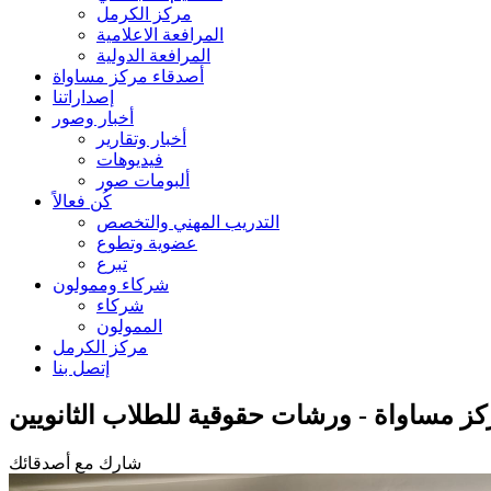
مركز الكرمل
المرافعة الاعلامية
المرافعة الدولية
أصدقاء مركز مساواة
إصداراتنا
أخبار وصور
أخبار وتقارير
فيديوهات
ألبومات صور
كُن فعالاً
التدريب المهني والتخصص
عضوية وتطوع
تبرع
شركاء وممولون
شركاء
الممولون
مركز الكرمل
إتصل بنا
شارك مع أصدقائك