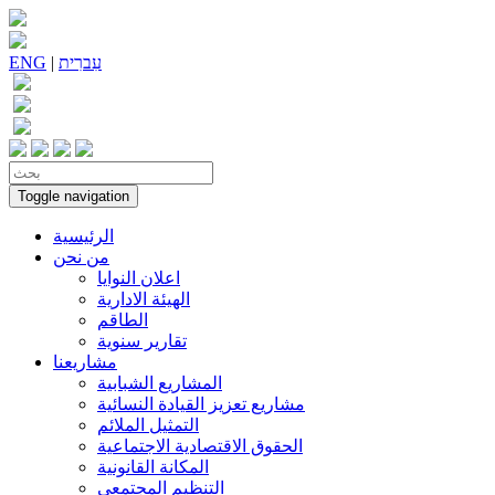
עִברִית
|
ENG
Toggle navigation
الرئيسية
من نحن
اعلان النوايا
الهيئة الادارية
الطاقم
تقارير سنوية
مشاريعنا
المشاريع الشبابية
مشاريع تعزيز القيادة النسائية
التمثيل الملائم
الحقوق الاقتصادية الاجتماعية
المكانة القانونية
التنظيم المجتمعي