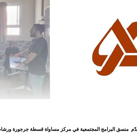
ّم منسق البرامج المجتمعية في مركز مساواة قسطة جرجورة ورشات ح