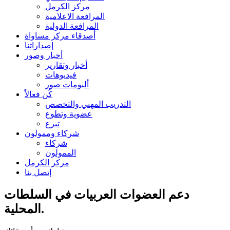
مركز الكرمل
المرافعة الاعلامية
المرافعة الدولية
أصدقاء مركز مساواة
إصداراتنا
أخبار وصور
أخبار وتقارير
فيديوهات
ألبومات صور
كُن فعالاً
التدريب المهني والتخصص
عضوية وتطوع
تبرع
شركاء وممولون
شركاء
الممولون
مركز الكرمل
إتصل بنا
دعم العضوات العربيات في السلطات
المحلية.