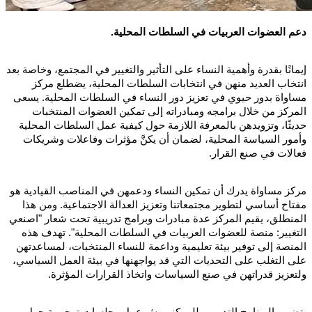
دعم العضوات العربيات في السلطات المحلية.
إيمانًا بقدرة وأهمية النساء على التأثير والتغيير في المجتمع، وخاصة بعد
انتخاب العديد منهن في انتخابات السلطات المحلية، يضطلع مركز
مساواة بدور حيوي في تعزيز دور النساء في السلطات المحلية. يسعى
المركز من خلال برامجه ومبادراته إلى تمكين العضوات المنتخبات
حديثًا، وتزويدهن بالمعرفة اللازمة حول كيفية عمل السلطات المحلية
وأمور السياسة المحلية، لضمان أن يكنَّ مؤثرات وفاعلات وشريكات
فعالات في صنع القرار.
مركز مساواة يدرك أن تمكين النساء ودعمهن في المناصب القيادية هو
مفتاح أساسي لتطوير مجتمعاتنا وتعزيز العدالة الاجتماعية. ومن هذا
المنطلق، يقيم المركز عدة مبادرات وبرامج تدريبية تحت شعار "اصنعي
التغيير: منصة للعضوات العربيات في السلطات المحلية". تهدف هذه
المنصة إلى توفير بيئة تعليمية وداعمة للنساء المنتخبات، لمساعدتهن
على التغلب على التحديات التي قد يواجهنها في بيئة العمل السياسي،
ولتعزيز قدراتهن في صنع السياسات واتخاذ القرارات المؤثرة.
يتضمن البرنامج التدريبي للمركز ورش عمل وجلسات توجيهية حول