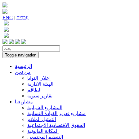
עִברִית
|
ENG
Toggle navigation
الرئيسية
من نحن
اعلان النوايا
الهيئة الادارية
الطاقم
تقارير سنوية
مشاريعنا
المشاريع الشبابية
مشاريع تعزيز القيادة النسائية
التمثيل الملائم
الحقوق الاقتصادية الاجتماعية
المكانة القانونية
التنظيم المجتمعي