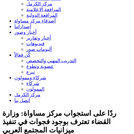
مركز الكرمل
المرافعة الاعلامية
المرافعة الدولية
أصدقاء مركز مساواة
إصداراتنا
أخبار وصور
أخبار وتقارير
فيديوهات
ألبومات صور
كُن فعالاً
التدريب المهني والتخصص
عضوية وتطوع
تبرع
شركاء وممولون
شركاء
الممولون
مركز الكرمل
إتصل بنا
ردًا على استجواب مركز مساواة: وزارة
القضاء تعترف بوجود فجوات في تنفيذ
ميزانيات المجتمع العربي