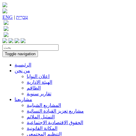
עִברִית
|
ENG
Toggle navigation
الرئيسية
من نحن
اعلان النوايا
الهيئة الادارية
الطاقم
تقارير سنوية
مشاريعنا
المشاريع الشبابية
مشاريع تعزيز القيادة النسائية
التمثيل الملائم
الحقوق الاقتصادية الاجتماعية
المكانة القانونية
التنظيم المجتمعي