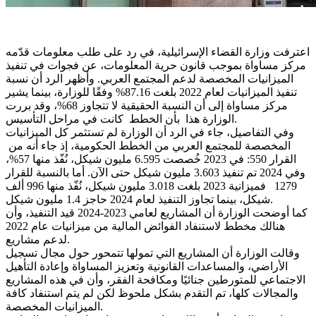
اعترفت وزارة القضاء الإسرائيلية، في رد على طلب معلومات قدّمه
مركز مساواة بموجب قانون حرية المعلومات، عن فجوات في تنفيذ
الميزانيات المخصصة لدعم المجتمع العربي. وأظهر الرد أن نسبة
تنفيذ الميزانيات لعام 2022 بلغت 87.16% وفقًا للوزارة، بينما يشير
مركز مساواة إلى أن النسبة الحقيقية لا تتجاوز 68%، وقد بررت
الوزارة هذا بأن الخطط كانت في مراحل التأسيس.
وفي التفاصيل، جاء في الرد أن الوزارة لم تستثمر كل الميزانيات
المخصصة للمجتمع العربي من الخطط الحكومية، إذ جاء أنه من
القرار 550: في 2023 خُصصت 6.595 مليون شيكل، نُفّذ منها 57%،
وفي 2024 تم تنفيذ 3.603 مليون شيكل حتى الآن. أما بالنسبة للقرار
1279 فميزانية 2023 بلغت 3.018 مليون شيكل، نُفّذ منها 996 ألف
شيكل، بينما تجاوز التنفيذ لعام 2024 حاجز 1.4 مليون شيكل.
كما أوضحت الوزارة أن المشاريع لعامي 2023-2024 قيد التنفيذ، وأن
هنالك مخطط لاستنفاد الفوائض المالية من ميزانيات عام 2022
لدعم مشاريع.
وقالت الوزارة أن المشاريع التي تمولها تتمحور حول مجال تسجيل
الأراضي، والمساعدات القانونية وتعزيز المساواة وإعادة التأهيل
الاجتماعي للمتورطين جنائيًا ومكافحة الفقر، وأن في هذه المشاريع
والمجالات كلها، تم التقدم بشكل ملحوظ لكن لم يتم استنفاد كافة
الميزانيات المخصصة.