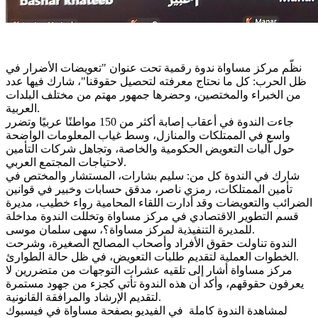
نظّم مركز مساواة ندوة رقمية تحت عنوان "تعويضات الأضرار في
ظل الحرب: كل ما نحتاج معرفته لتحصيل حقوقنا"، شارك فيها عدد
من الخبراء والمختصين، وحضرها جمهور مهتم من مختلف البلدات
العربية.
جاءت الندوة في أعقاب إصابة أكثر من 150 مواطنًا عربيًا وتضرر
واسع في الممتلكات والمنازل، وسط غياب المعلومات الواضحة
حول آليات التعويض الحكومية والخاصة، وتجاهل شركات التأمين
لاحتياجات المجتمع العربي.
شارك في الندوة كل من: سليم بشارات، المستشار والمختص في
تأمين الممتلكات، رمزي ناصر، مدقق حسابات وخبير في قوانين
الضرائب والتعويضات وقد أدارت اللقاء المحامية رواء خطيب، مديرة
قسم التطوير الاقتصادي في مركز مساواة وتخللت الندوة مداخلة
للمديرة التنفيذية لمركز مساواة؟، سهى سلمان موسى.
الندوة تناولت حقوق الأفراد وأصحاب المصالح الصغيرة، وشرحت
الخطوات العملية لتقديم طلبات التعويض، في ظل حالة الطوارئ.
مركز مساواة أشار إلى تلقيه عشرات التوجهات من متضررين لا
يعرفون حقوقهم، وأكد أن هذه الندوة تأتي كجزء من جهود مستمرة
لتقديم الإرشاد والمرافقة القانونية.
لمشاهدة الندوة كاملة في الفيديو بصفحة مساواة في فيسبوك