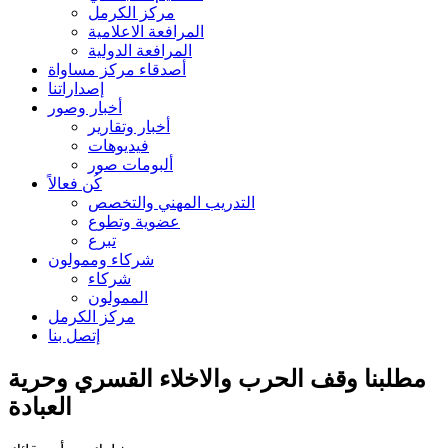
مركز الكرمل
المرافعة الاعلامية
المرافعة الدولية
أصدقاء مركز مساواة
إصداراتنا
أخبار وصور
أخبار وتقارير
فيديوهات
ألبومات صور
كُن فعالاً
التدريب المهني والتخصص
عضوية وتطوع
تبرع
شركاء وممولون
شركاء
الممولون
مركز الكرمل
إتصل بنا
مطلبنا وقف الحرب والاخلاء القسري وحرية
العبادة