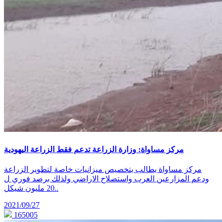
مركز مساواة: وزارة الزراعة تدعم فقط الزراعة اليهودية
مركز مساواة يطالب بتخصيص ميزانيات خاصة لتطوير الزراعة
ودعم المزارعين العرب واستصلاح الاراضي ولذلك برصد فوري ل
20 مليون شيكل..
2021/09/27
165005