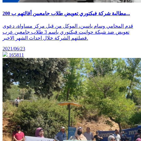
مطالبة شركة فيكتوري تعويض طلاب جامعيين أقالتهم ب 200...
قدم المحامي وسام ياسين، الموكل من قبل مركز مساواة، دعوى
تعويض ضد شبكة حوانيت فيكتوري باسم 3 طلاب جامعين عرب
فصلتهم الشركة خلال احداث الشهر الاخير.
2021/06/23
165811