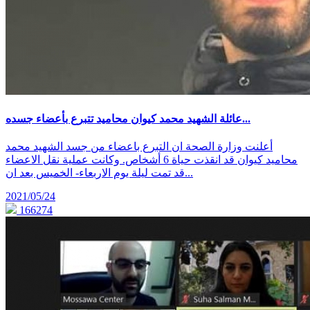
عائلة الشهيد محمد كيوان محاميد تتبرع بأعضاء جسده...
أعلنت وزارة الصحة ان التبرع باعضاء من جسد الشهيد محمد
محاميد كيوان قد انقذت حياة 6 أشخاص. وكانت عملية نقل الاعضاء
قد تمت ليلة يوم الاربعاء- الخميس بعد ان...
2021/05/24
166274