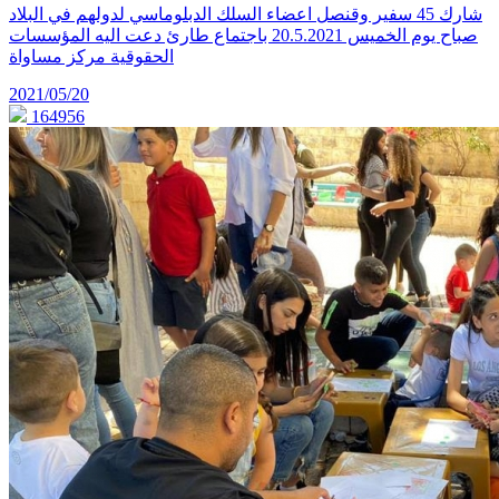
شارك 45 سفير وقنصل اعضاء السلك الدبلوماسي لدولهم في البلاد
صباح يوم الخميس 20.5.2021 باجتماع طارئ دعت اليه المؤسسات
الحقوقية مركز مساواة
2021/05/20
164956