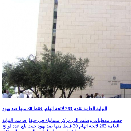
النيابة العامة تقدم 263 لائحة اتهام, فقط 30 منها ضد يهود
حسب معطيات وصلت الى مركز مساواة في حيفا, قدمت النيابة
العامة 263 لائحة اتهام 30 فقط منها ضد يهود حيث بلغ عدد لوائح