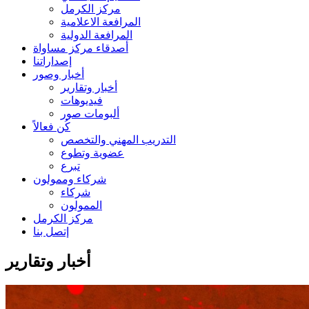
مركز الكرمل
المرافعة الاعلامية
المرافعة الدولية
أصدقاء مركز مساواة
إصداراتنا
أخبار وصور
أخبار وتقارير
فيديوهات
ألبومات صور
كُن فعالاً
التدريب المهني والتخصص
عضوية وتطوع
تبرع
شركاء وممولون
شركاء
الممولون
مركز الكرمل
إتصل بنا
أخبار وتقارير