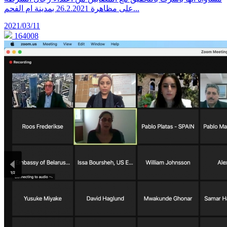
على مظاهرة 26.2.2021 بمدينة ام الفحم...
2021/03/11
164008