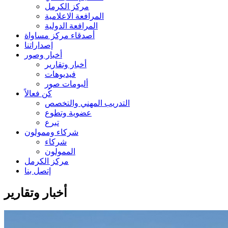
مركز الكرمل
المرافعة الاعلامية
المرافعة الدولية
أصدقاء مركز مساواة
إصداراتنا
أخبار وصور
أخبار وتقارير
فيديوهات
ألبومات صور
كُن فعالاً
التدريب المهني والتخصص
عضوية وتطوع
تبرع
شركاء وممولون
شركاء
الممولون
مركز الكرمل
إتصل بنا
أخبار وتقارير