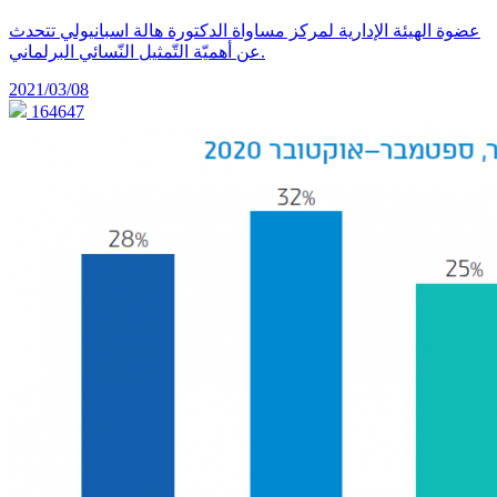
عضوة الهيئة الإدارية لمركز مساواة الدكتورة هالة اسبانيولي تتحدث
عن أهميّة التّمثيل النّسائي البرلماني.
2021/03/08
164647