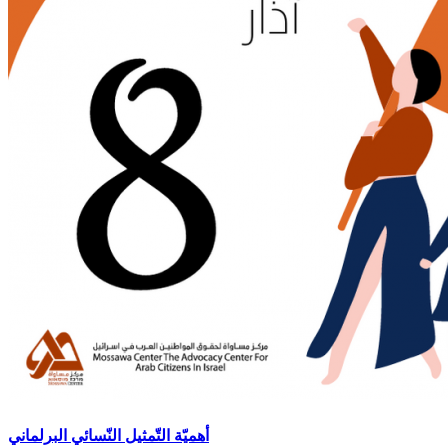
أهميّة التّمثيل النّسائي البرلماني