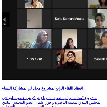
انعقاد اللقاء الرابع لمشروع محل-لي لمشاركة النساء...
مشروع "محل- لي" يستضيف د. رنا زهر كريني عضو سابق في
المجلس البلدي لمدينة الناصرة و فوز عثمان عضو المجلس البلدي
بقرية عبلين للتعلم من تجاربهن الانتخابية...