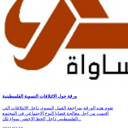
ورقة حول الائتلافات النسوية الفلسطينية
تقوم هذه الورقة بمراجعة العمل النسوي داخل الائتلافات التي
اقيمت من اجل معالجة قضايا النوع الاجتماعي في المجتمع
الفلسطيني داخل الخط الاخضر. سواء تلك...