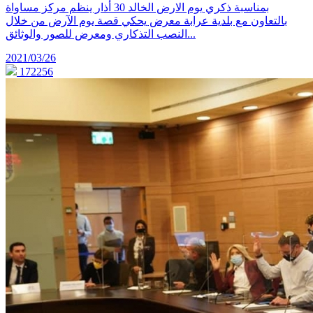
بمناسبة ذكري يوم الارض الخالد 30 أذار ينظم مركز مساواة
بالتعاون مع بلدية عرابة معرض يحكي قصة يوم الآرض من خلال
النصب التذكاري ومعرض للصور والوثائق...
2021/03/26
172256