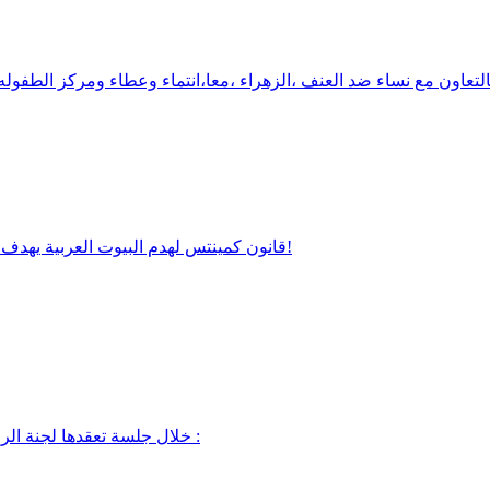
قانون كمينتس لهدم البيوت العربية يهدف الى ضرب الوجود العربي في البلاد واستحداث تقييدات قانونية خطيرة!
خلال جلسة تعقدها لجنة الرفاه الاجتماعي اليوم الاثنين 18 تموز حول الفقر والصحة وميزانية 2017 :