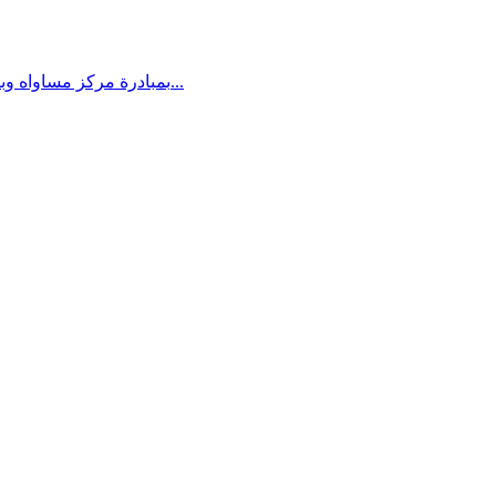
بمبادرة مركز مساواه وبالتعاون مع نساء ضد العنف ،الزهراء ،معا،انتماء وعطاء ومركز الطفوله سيعلن ابتداء من الاول من شهر اب عن حملة من اجل تشغيل النساء...