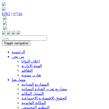
עִברִית
|
ENG
Toggle navigation
الرئيسية
من نحن
اعلان النوايا
الهيئة الادارية
الطاقم
تقارير سنوية
مشاريعنا
المشاريع الشبابية
مشاريع تعزيز القيادة النسائية
التمثيل الملائم
الحقوق الاقتصادية الاجتماعية
المكانة القانونية
التنظيم المجتمعي