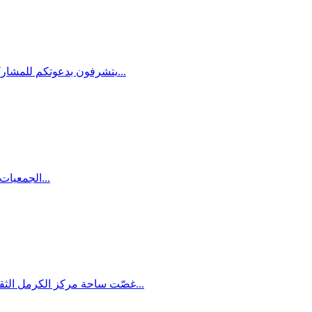
يتشرفون بدعوتكم للمشاركة في ورشة عمل قانونية لمناقشة • قانون التخطيط والبناء الجديد – المصادق عليه ضمن قانون التسويات 11.2015. • اقتراح قانون التخطيط...
الجمعيات العربية تعاني تاريخياً من الملاحقة والتمييز في تخصيص الموارد المالية والتسهيلات الضريبية والقانون الجديد يحاول تعميق قمع حرية التنظيم...
غصّت ساحة مركز الكرمل الثقافي التربوي الحقوقي في مدينة حيفا، يوم الأحد 3.7.2016، بعدد كبير من أصدقاء وعائلة الكاتب الراحل سلمان ناطور، وذلك في لقاء خاص تم...