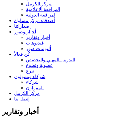
مركز الكرمل
المرافعة الاعلامية
المرافعة الدولية
أصدقاء مركز مساواة
إصداراتنا
أخبار وصور
أخبار وتقارير
فيديوهات
ألبومات صور
كُن فعالاً
التدريب المهني والتخصص
عضوية وتطوع
تبرع
شركاء وممولون
شركاء
الممولون
مركز الكرمل
إتصل بنا
أخبار وتقارير