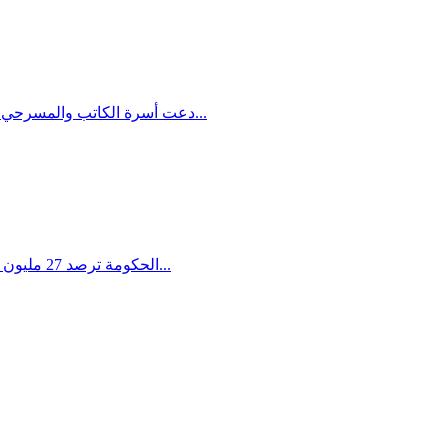
دعت أسرة الكاتب والمسرحي الراحل سلمان ناطور أصدقاءه وزملاءه الى لقاء خاص بمناسبة عيد ميلاده الموافق يوم الأحد، 3.7.2016، وذلك في حيز مركز الكرمل الثقافي...
الحكومة ترصد 27 مليون شيكل لتنفيذ القرار عام 2016 وتعلن عن نيتها توظيف 35 موظف لتعميق مراقبة البناء وتسريع عمليات الهدم المطلوب :إلزام هيئات التخطيط...