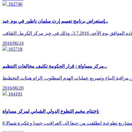
162746
إستعراض برنامج تعميم إرث سلمان ناطور في يوم عيد...
2016/06/24
165718
مركز مساواة : قرار الحكومة تكثيف مخالفات التنظيم...
2016/06/20
164101
إختتام مخيم التطوع الدولي الشبابي لمركز مساواة:
 مشاريع تطوعية انطلقت من حيفا الى العراقيب جنوبا وعكبرة شمالا