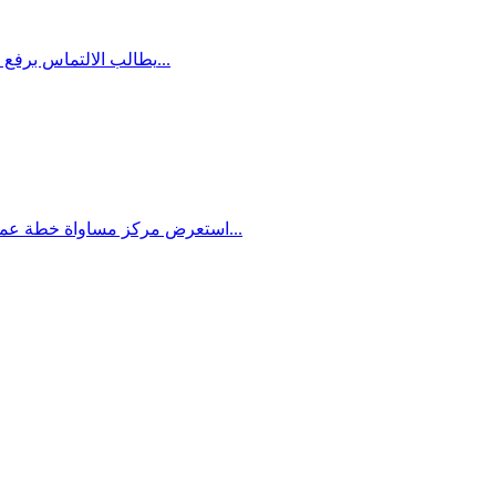
يطالب الالتماس برفع حجم الميزانيات المخصصة للثقافة العربية والتي لا تتجاوز 3% وبتعيين عرب في مواقع اتخاذ القرارات في كافة المجالات الثقافية وعلى بلورة...
استعرض مركز مساواة خطة عمل لمواجهة قانون "كمينتس" وسياسة توسيع هدم المنازل وملاحقة الجماهير العربية بسبب البناء خلال مؤتمر "الارض والمسكن" والذي عقده...