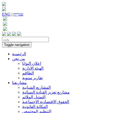
עִברִית
|
ENG
Toggle navigation
الرئيسية
من نحن
اعلان النوايا
الهيئة الادارية
الطاقم
تقارير سنوية
مشاريعنا
المشاريع الشبابية
مشاريع تعزيز القيادة النسائية
التمثيل الملائم
الحقوق الاقتصادية الاجتماعية
المكانة القانونية
التنظيم المجتمعي