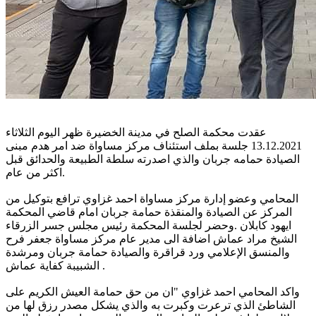
عقدت محكمة الصلح في مدينة الخضيرة ظهر اليوم الثلاثاء
13.12.2021 جلسة بملف استئناف مركز مساواة ضد امر هدم مبنى
الصيادة حمامه جربان والذي اصدرته سلطة الطبيعة والحدائق قبل
اكثر من عام.
المحامي وعضو إدارة مركز مساواة احمد غزاوي ترافع بتوكيل من
المركز عن الصيادة والمنقذة حمامة جربان امام قاضي المحكمة
ايهود كابلان .وحضر لجلسة المحكمة رئيس مجلس جسر الزرقاء
الشيخ مراد عماش اضافة الى مدير عام مركز مساواة جعفر فرح
والمنسق الإعلامي ورد قراقرة والصيادة حمامة جربان ومرشدة
الشبيبة كفاية عماش .
واكد المحامي احمد غزاوي "ان من حق حمامة العيش الكريم على
الشاطئ الذي ترعرت وكبرت به والذي يشكل مصدر رزق لها من