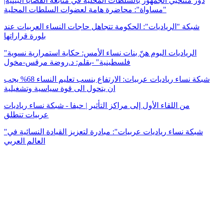
دور منتخبي الجمهور بالسلطات المحلية في متابعة القضايا البيئية|
"مساواة": محاضرة هامة لعضوات السلطات المحلية
شبكة "الرياديات": الحكومة تتجاهل حاجات النساء العربيات عند
بلورة قراراتها
"الرياديات اليوم هنّ بنات نساء الأمس: حكاية استمرارية نسوية
فلسطينية" -بقلم: د.روضة مرقس-مخول
شبكة نساء رياديات عربيات: الارتفاع بنسب تعليم النساء 68% يجب
ان يتحول الى قوة سياسية وتشغيلية
من اللقاء الأول إلى مراكز التأثير | حيفا - شبكة نساء رياديات
عربيات تنطلق
"شبكة نساء رياديات عربيات": مبادرة لتعزيز القيادة النسائية في
العالم العربي