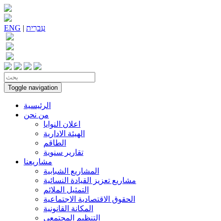
עִברִית
|
ENG
Toggle navigation
الرئيسية
من نحن
اعلان النوايا
الهيئة الادارية
الطاقم
تقارير سنوية
مشاريعنا
المشاريع الشبابية
مشاريع تعزيز القيادة النسائية
التمثيل الملائم
الحقوق الاقتصادية الاجتماعية
المكانة القانونية
التنظيم المجتمعي