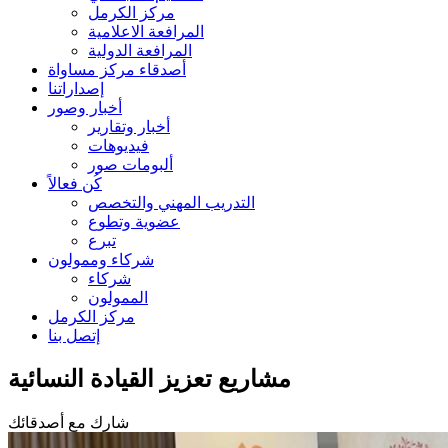
مركز الكرمل
المرافعة الاعلامية
المرافعة الدولية
أصدقاء مركز مساواة
إصداراتنا
أخبار وصور
أخبار وتقارير
فيديوهات
ألبومات صور
كُن فعالاً
التدريب المهني والتخصص
عضوية وتطوع
تبرع
شركاء وممولون
شركاء
الممولون
مركز الكرمل
إتصل بنا
مشاريع تعزيز القيادة النسائية
شارك مع أصدقائك