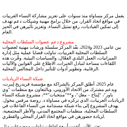
يعمل مركز مساواة منذ سنوات على تعزيز مشاركة النساء العربيات
في مواقع اتخاذ القرار، من خلال برامج مهنية وشبكات دعم تهدف
إلى تمكين القياديات، رفع تمثيل النساء، وتعزيز تأثيرهن في الحيز
العام.
مشروع دعم عضوات السلطات المحلية
بين عامي 2023 و2024، نفّذ المركز سلسلة ورشات مهنية لعضوات
السلطات المحلية العربيات، تناولت قضايا عملية مثل إدارة
الميزانيات، العمل البلدي الفعّال، والسياسات البيئية. وفّرت هذه
اللقاءات مساحة لتبادل الخبرات، الاطلاع على القوانين والآليات
الرقابية، وتطوير أدوات للتأثير داخل المجالس المحلية.
شبكة النساء الرياديات
عام 2025، أطلق المركز بالشراكة مع مؤسسة فريدريخ إيبرت،
وبدعم مشترك من الاتحاد الأوروبي، وبالتعاون مع منظمات "وي
باور"، "إيتاخ – معكِ"، و**"منتخبات"**، مشروع شبكة النساء
الرياديات العربيات، الذي تركزه في مساواة د. روضة مرقس مخول.
يهدف المشروع إلى بناء شبكة مستدامة من النساء الفاعلات في
السلطات المحلية، منظمات المجتمع المدني، والأطر المجتمعية،
لزيادة حضورهن في مواقع اتخاذ القرار المحلي والقطري.
حتى الآن، عُقدت أربعة لقاءات تناولت موضوعات مثل: