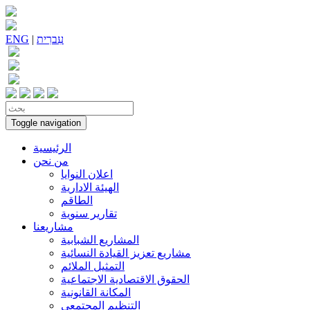
עִברִית
|
ENG
Toggle navigation
الرئيسية
من نحن
اعلان النوايا
الهيئة الادارية
الطاقم
تقارير سنوية
مشاريعنا
المشاريع الشبابية
مشاريع تعزيز القيادة النسائية
التمثيل الملائم
الحقوق الاقتصادية الاجتماعية
المكانة القانونية
التنظيم المجتمعي