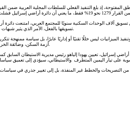
ويق آلاف الوحدات السكنية سنويًا للمجتمع العربي، امتنعت دائرة أ
تسويقها بالفعل، الأمر الذي يثير شبهات جدية حول غياب الشفافية ومحاولة إخفاء حجم الإخفاق في هذا الملف.
يذ الميزانيات ليس خللًا تقنيًا أو إداريًا عابرًا، بل سياسة ممنهجة
أزمة السكن، وضائقة الخرائط الهيكلية، ونقص المناطق العامة والبنى التحتية في البلدات العربية.
راضي إسرائيل، تعيين يهودا إلياهو رئيس مديرية الاستيطان السابق كمد
يد من التصريحات والخطط غير المنفذة، بل إلى تغيير جذري في سياسات