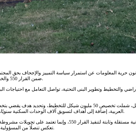
حرية المعلومات عن استمرار سياسة التمييز والإجحاف بحق المجتمع ال
ضمن القرار 550 والخطة الخماسية، وبين مستوى التنفيذ الفعلي حتى عام 2025 وبداية 2026.
أراضي والتخطيط وتطوير البنى التحتية، تواصل التعامل مع احتياجات ا
العربية، إضافة إلى أهداف لتسويق آلاف الوحدات السكنية سنويًا، تكشف المعطيات أن التنفيذ الفعلي بقي بعيدًا جدًا عن هذه الالتزامات.
ويكشف الرد الرسمي كذلك أن دائرة أراضي إسرائيل لا تخصص ميزانية مس
تعكس تنصلًا من المسؤولية وتحويل حقوق المجتمع العربي إلى مسار بيروقراطي معقد ومشروط.