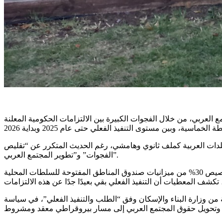
عربي، من خلال الفجوات الكبيرة بين الالتزامات الحكومية المعلنة
لبلدات العربية كملف ثانوي وهامشي، رغم الحديث المتكرر عن “تقليص
الفجوات” و”تطوير المجتمع العربي”.
ففي الوقت الذي أقرت فيه الحكومة ميزانيات بمئات ملايين الشواقل، شملت تخصيص 50 مليون شيكل للتخطيط، وتحديد هدف يقضي بتخصيص 30% من ميزانيات صندوق المناطق المفتوحة للسلطات المحلية
تقلة وثابتة لتنفيذ القرار 550، وإنما تعتمد على تحويلات مشروطة من وزارة البناء والإسكان وفق “الطلب والتنفيذ الفعلي”، في سياسة