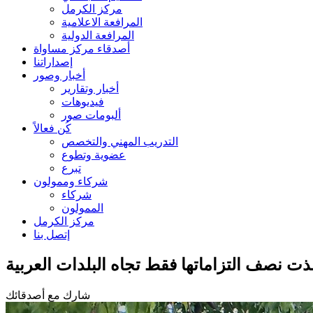
مركز الكرمل
المرافعة الاعلامية
المرافعة الدولية
أصدقاء مركز مساواة
إصداراتنا
أخبار وصور
أخبار وتقارير
فيديوهات
ألبومات صور
كُن فعالاً
التدريب المهني والتخصص
عضوية وتطوع
تبرع
شركاء وممولون
شركاء
الممولون
مركز الكرمل
إتصل بنا
ت نصف التزاماتها فقط تجاه البلدات العربية
شارك مع أصدقائك