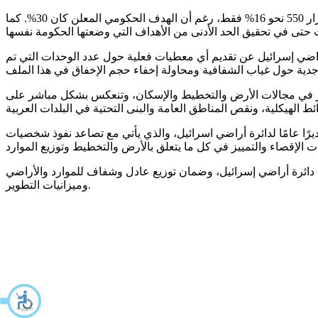
وتبرز سياسة الإجحاف بشكل صارخ في كل ما يتعلق بصندوق المناطق المفتوحة، إذ بلغ التنفيذ الفعلي للسلطات المحلية العربية ضمن القرار 550 نحو 16% فقط، رغم أن الهدف الحكومي المعلن كان 30%. كما
راضي إسرائيل عن تقديم أي معطيات فعلية حول عدد الوحدات التي تم
 تتكرر في مجالات الأرض والتخطيط والإسكان، وتنعكس بشكل مباشر على
يرًا عامًا لدائرة أراضي اسرائيل، والذي يأتي مع تصاعد نفوذ شخصيات
 دائرة أراضي إسرائيل، وضمان توزيع عادل وشفاف للموارد والأراضي
وميزانيات التطوير.