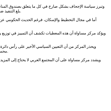
بلغ التنفيذ ضمن القرار 1279 نحو 19% فقط، ما يعني أن دائرة أراضي إسرائيل فشلت حتى في تحقيق الحد الأدنى من الأهداف التي وضعتها الحكومة نفسها.
أما في مجال التخطيط والإسكان، فرغم الحديث الحكومي عن تس
ويؤكد مركز مساواة أن هذه المعطيات تكشف أن التمييز في توزيع وتنف
ويحذر المركز من أن التعيين السياسي الأخير على رأس دائرة أ
محسوبة على تيار اليمين المتطرف والاستيطاني، سيؤدي إلى تعميق سياسات الإقصاء والتمييز في كل ما يتعلق بالأرض والتخطيط وتوزيع الموارد.
ويشدد مركز مساواة على أن المجتمع العربي لا يحتاج إلى المز