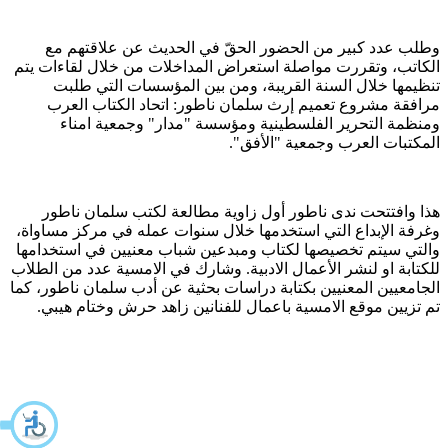
وطلب عدد كبير من الحضور الحقّ في الحديث عن علاقتهم مع
الكاتب، وتقررت مواصلة استعراض المداخلات من خلال لقاءات يتم
تنظيمها خلال السنة القريبة، ومن بين المؤسسات التي طلبت
مرافقة مشروع تعميم إرث سلمان ناطور: اتحاد الكتاب العرب
ومنظمة التحرير الفلسطينية ومؤسسة "مدار" وجمعية امناء
المكتبات العرب وجمعية "الأفق".
هذا وافتتحت ندى ناطور أول زاوية مطالعة لكتب سلمان ناطور
وغرفة الإبداع التي استخدمها خلال سنوات عمله في مركز مساواة،
والتي سيتم تخصيصها لكتاب ومبدعين شباب معنيين في استخدامها
للكتابة او لنشر الأعمال الادبية. وشارك في الامسية عدد من الطلاب
الجامعيين المعنيين بكتابة دراسات بحثية عن أدب سلمان ناطور، كما
تم تزيين موقع الامسية باعمال للفنانين زاهد حرش وختام هيبي.