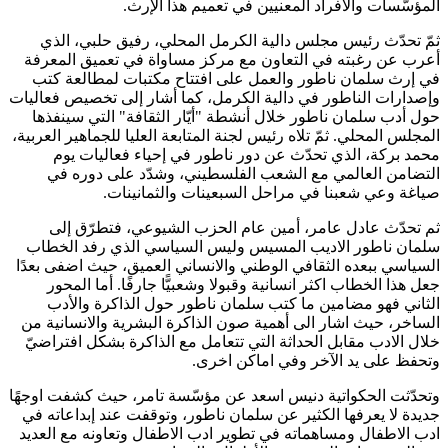
المؤسّسات والأفراد المعنيين في تعميم هذا الإرث.
ثمّ تحدّث رئيس مجلس دالية الكرمل المحلي، رفيق حلبي، الذي
أعرب عن رغبته في التعاون مع مركز مساواة في تعميق المعرفة
في إرث سلمان ناطور والعمل على افتتاح مكتبات لمطالعة كتب
وإصدارات الناطور في دالية الكرمل، كما أشار إلى تخصيص فعاليات
حول أدب سلمان ناطور خلال أنشطة "أيّار الثقافة" التي سينفذها
المجلس المحلي. ثمّ تلاه رئيس لجنة المتابعة العليا للجماهير العربية،
محمد بركة، الذي تحدّث عن دور ناطور في إحياء فعاليات يوم
التضامن العالمي مع الشعب الفلسطيني، وشدّد على دوره في
صياغة وعي شعبنا في مراحل السبعينات والثمانينات.
ثم تحدّث عادل عامر، أمين عام الحزب الشيوعي، فتطرّق إلى
سلمان ناطور الاديب المسيس وليس السياسي الذي رفد الخطاب
السياسي ببعده الثقافي الوطني والانساني العميق، حيث اضفى بعدًا
جعل هذا الخطاب اكثر انسانية وقبولا وشعبيًّا جارفًا. أما المحور
الثاني فهو مضامين ما كتب سلمان ناطور حول الذاكرة والأدب
الساخر، حيث اشار الى أهمية صون الذاكرة البشرية والانسانية من
خلال الادب مقابل الحداثة التي تتعامل مع الذاكرة بشكل افتراضيّ
وتحفظ على يد الآخر وفي اماكن اخرى
.
وتحدّثت الحكواتية دنيس اسعد عن مؤسّسة تامر، حيث كشفت اوجهًا
جديدة لا يعرفها الكثير عن سلمان ناطور، وتوقفت عند إبداعاته في
ادب الاطفال ومساهماته في تطوير ادب الاطفال وتعاونه مع العديد