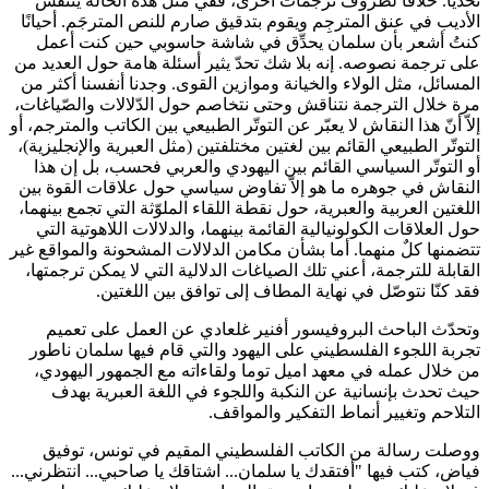
تحديًا. خلافًا لظروف ترجمات أخرى، ففي مثل هذه الحالة يتنفّس
الأديب في عنق المترجِم ويقوم بتدقيق صارم للنص المترجَم. أحيانًا
كنتُ أشعر بأن سلمان يحدِّق في شاشة حاسوبي حين كنت أعمل
على ترجمة نصوصه. إنه بلا شك تحدّ يثير أسئلة هامة حول العديد من
المسائل، مثل الولاء والخيانة وموازين القوى. وجدنا أنفسنا أكثر من
مرة خلال الترجمة نتناقش وحتى نتخاصم حول الدّلالات والصّياغات،
إلاّ أنّ هذا النقاش لا يعبّر عن التوتّر الطبيعي بين الكاتب والمترجم، أو
التوتّر الطبيعي القائم بين لغتين مختلفتين (مثل العبرية والإنجليزية)،
أو التوتّر السياسي القائم بين اليهودي والعربي فحسب، بل إن هذا
النقاش في جوهره ما هو إلاّ تفاوض سياسي حول علاقات القوة بين
اللغتين العربية والعبرية، حول نقطة اللقاء الملوّثة التي تجمع بينهما،
حول العلاقات الكولونيالية القائمة بينهما، والدلالات اللاهوتية التي
تتضمنها كلٌ منهما. أما بشأن مكامن الدلالات المشحونة والمواقع غير
القابلة للترجمة، أعني تلك الصياغات الدلالية التي لا يمكن ترجمتها،
فقد كنّا نتوصّل في نهاية المطاف إلى توافق بين اللغتين.
وتحدّث الباحث البروفيسور أفنير غلعادي عن العمل على تعميم
تجربة اللجوء الفلسطيني على اليهود والتي قام فيها سلمان ناطور
من خلال عمله في معهد اميل توما ولقاءاته مع الجمهور اليهودي،
حيث تحدث بإنسانية عن النكبة واللجوء في اللغة العبرية بهدف
التلاحم وتغيير أنماط التفكير والمواقف.
ووصلت رسالة من الكاتب الفلسطيني المقيم في تونس، توفيق
فياض، كتب فيها "أفتقدك يا سلمان... اشتاقك يا صاحبي... انتظرني...