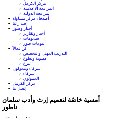
مركز الكرمل
المرافعة الاعلامية
المرافعة الدولية
أصدقاء مركز مساواة
إصداراتنا
أخبار وصور
أخبار وتقارير
فيديوهات
ألبومات صور
كُن فعالاً
التدريب المهني والتخصص
عضوية وتطوع
تبرع
شركاء وممولون
شركاء
الممولون
مركز الكرمل
إتصل بنا
أمسية خاصّة لتعميم إرث وأدب سلمان
ناطور