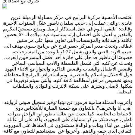
شارك مع أصدقائك
افتتحت الأمسية مركزة البرامج في مركز مساواة الزميلة عرين
عابدي، والتي عملت إلى جانب سلمان ناطور خلال السنوات الأخيرة،
وقالت: "نلتقي اليوم في حفل استذكار لزميل ومبدع يستحقّ التكريم
والتقدير والعمل على احتضان إرثه بمناسبة عيد ميلاده الـ 67 بحضور
عائلته وأصدقائه والمؤسسات التي تعاون معها على مر سنين
عطائه. وتحدث مدير المركز جعفر فرح عن برنامج سنوي يهدف الى
تعميم الارث الغني والذي يشمل 27 كتابا وعدد من المسرحيات،
خصوصًا ان ناطور قد حاز على جائزة أحد أفضل المسرحيين العرب.
وتحدث عن كتبه التي تشمل الفلسفلة والادب السياسي الساخر
وقصص الاطفال والشباب وقصص الذاكرة والحوار مع الادباء اليهود
حول الاحتلال والسلام والعنصرية. وتم استعراض البرامج المخططة،
ومنها تخصيص مرافق لمطالعة كافة كتبه، والتي سيتم توفيرها في
شكلها الأصلي ونشرها على شبكة الانترنت والنوادي والسلطات
المحلية.
وأعربت الممثلة سامية قزمور عن نيتها توفير تسجيل صوتي لروايته
"هي، أنا والخريف"، بالتعاون مع جمعية المنارة للأشخاص ذوي
الاحتياجات الخاصة. كما تحدث عن عائلة ناطور ابن الراحل ميراث
ناطور، حيث شكر مركز مساواة على المجهود، واكد على أن عائلة
ناطور من ابناء وبنات والوالدة مستمرّون في الحفاظ على الموروث
الثقافي الذي خلفه والدهم، وأعربوا عن استعدادهم للتعاون مع كافة