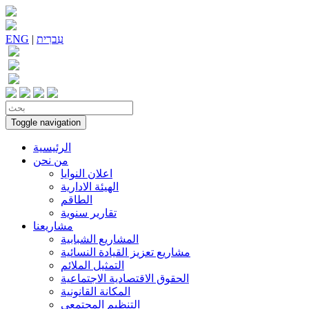
עִברִית
|
ENG
Toggle navigation
الرئيسية
من نحن
اعلان النوايا
الهيئة الادارية
الطاقم
تقارير سنوية
مشاريعنا
المشاريع الشبابية
مشاريع تعزيز القيادة النسائية
التمثيل الملائم
الحقوق الاقتصادية الاجتماعية
المكانة القانونية
التنظيم المجتمعي