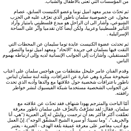
من المؤسسات التي تعنى بالأطفال والشباب.
ثم تحدّث مدير معهد اميل توما وعضو الكنيست السابق، عصام
مخول، عن خصوصية سلمان ناطور الذي تعرّف عليه في الحزب
الشيوعي، وأشار الى ان الراحل هو مبدع فلسطيني بامتياز وأراد
التأثير فلسطينيا وعربيا، ولكن أيضا كان تقدميا وأثّر على الساحة
الإسرائيلية .
ثم تحدثت عضوة الكنيست عايدة توما سليمان عن المحطات التي
التقت فيها بسلمان في جريدة "الاتحاد" ومعهد اميل توما والتصوّر
المستقبلي، وأشارات إلى الجوانب الإنسانية لديه وإلى ارتباطه بهموم
الناس.
وقدم الفنان عامر حليحل مقتطفات من هواجس سلمان على اعتاب
شيخوخة مبكرة وهي عبارة عن اعترافات، وتلته ابنة سلمان ايناس
ناطور باعترافات شخصية حول علاقتها مع والدها وأدبه الذي تحدث
عن الجوانب الشخصية مستخدما شبكة الفيسبوك لنشر خواطر
رافقته.
أمّا الباحث والمترجم يهودا شنهاف فقد تحدّث عن علاقته مع
سلمان، فقال: لقد تشرَّفتُ بالتعرُّف على سلمان ناطور معرفة
تعمَّقت أكثر فأكثر بعد أن ترجمت روايتيْن له إلى العبرية ("هي، أنا
والخريف"، "وما نسينا: أو سيرة الشيخ المشقَّق الوجه"). إنّ العمل
مع أديب معاصر على معرفة عميقة بلغة الهدف - العبرية - يعتبر