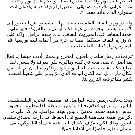
فسلام عليك يوم ولدت يا صديق الصبا... وسلام عليك يوم رحلت
عنا... عزائي أنك كنت صديقي... وصبرا يا رفيقة دربه واكملي انت
مشواره الذي بدأته معه... ".
واعتذر وزير الثقافة الفلسطينية، د. ايهاب بسيسو، عن الحضور إلى
الأمسية بسبب وجوده في غزة، لكنه أرسل رسالة يؤكد فيها على
اهمية الحفاظ على الموروث الثقافي الذي خلفه الراحل، واكد على
ان وزارة الثقافة ستتكفل بطباعة جزء من أعماله ليتم توزيعها على
المدارس والمكتبات الفلسطينية.
ثم تحدّث زميل سلمان ناطور، المخرج والممثل أديب جهشان، فقال:
لقد أصرّ أن نبقى معه في كتبه وذاكرته لكي نعرف ولا ننسى. لقد
أصاغ حكاية شعب احب الحياة والوجود. وذاكرة سلمان لم تأتِ من
مكان فارغ، بل أتت لكون الواقع الذي مرّ ويمر على شعبنا اصعب
بكثير مما توقعه التاريخ لنا.
وتحدث نائب رئيس لجنة التواصل في منظمة التحرير الفلسطينية،
الياس الزنانيري، فقدّم تحيات رئيس السلطة الفلسطينية، محمود
عباس، وتحية محمد المدنيّ، رئيس لجنة التواصل، ثم أكّد على ما
ذكر من أهمية مساهمة الجميع في الحفاظ على ارث العملاق سلمان
ناطور، وذلك لكي تتعرّف الأجيال الصاعدة على أدبائنا، وكي يبقى
سلمان ناطور حاضرًا في أذهاننا جميعًا.