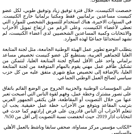
خصصت الكنيست، خلال فترة توفيق زياد وتوفيق طوبي، لكل عضو
كنيست مساعدين برلمانيين فقط ومكتبا برلمانيا خارج الكنيست.
في السنوات الاخيرة، هناك استخدام للتسويق الشخصي للموارد التي
تعطى لأعضاء الكنيست، وعلى الرغم من ارتفاع تمويل الأحزاب
والانتخابات وكمية المساعدين الشخصيين لدى أعضاء الكنيست، لم
نشهد استخدامًا جماعيًا لهذه الموارد.
يتطلب الوضع تطوير عمل الهيئة الوطنية الجامعة، مثل لجنة المتابعة
العليا للجماهير العربية، يستطيع كل عضو كنيست تخصيص مساعد
برلماني واحد على الأقل لصالح لجنة المتابعة العليا، لتتمكن من
تشكيل طاقم عمل مهني يقوم بالمهام المتوقعة من لجنة المتابعة
العليا، بالإضافة إلى تخصيص مبلغ شهري متفق عليه من كل حزب
سياسي لصالح العمل الوطني الجماعي.
على المؤسسات الوطنية والحزبية الخروج من الوضع القائم باتفاق
على تصور مشترك وخطة عمل، وفهم لقوة الناس التي أصبحت تعبر
عنها من خلال التصويت أو المقاطعة، فلن يكتفي الجمهور العربي
بترتيب المقاعد ويتوقع من الأحزاب خطة عمل حقيقية. يجب ان
تتعلم الأحزاب أن الناس قادرون على فرض إرادتهم كما حدث في
انتخابات اذار 2019، حيث انخفضت نسبة التصويت إلى أقل من 50%.
*الكاتب مؤسس مركز مساواة، صحفي سابقا وناشط بالعمل الأهلي
والسياسي