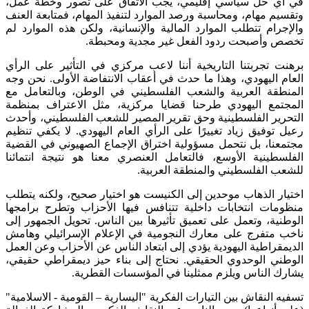
في أي حل سياسي إقليمي، يجب الاتفاق على تصور وخطة عمل،
وتقسيم مهام، ومحاسبة ورصد الموارد لتنفيذ المهام، فمتابعة العنف
والإجرام تتطلب الموارد المالية والإنسانية، ولكن هذه الموارد لم
تخصص وأصبحت ردود الفعل غير مجدية ومحبطة.
برهنت تجربتنا التاريخية أننا لاعب مركزي في التأثير على الرأي
العام اليهودي، وهذا ما حدث في أعقاب الانتفاضة الأولى. نحن وجه
المنطقة العربية والشعب الفلسطيني في الوطن، وبالتعامل مع
المجتمع اليهودي طرحنا قضايا مركزية، مثل الاعتراف بمنظمة
التحرير الفلسطينية وحق تقرير المصير للشعب الفلسطيني، وأحدث
رعيل توفيق زياد تغييرًا على الرأي العام اليهودي. لا يكفي تنظيم
مجتمعنا، بل نتحمل مسؤولية اختراق الإجماع الصهيوني في القضية
الفلسطينية الأوسع، فالتعامل العنصري معنا هو نتيجة انتمائنا
للشعب الفلسطيني والمنطقة العربية.
اختيار الذهاب موحدين إلى الكنيست هو اختيار صحيح، ولكنه يتطلب
منظومات انتخابات داخلية تتنافس فيها الأحزاب وتطرح برامجها
الوطنية، وتعمل على تعميق تأثيرها بين الناس. تحويل الجمهور إلى
ناخب متفرج على معارك النجومية في الإعلام الإسرائيلي وهامش
الديمقراطية اليهودية يؤدي إلى ابتعاد الناس عن الأحزاب وعن العمل
الوطني الوحدوي الحقيقي. نحتاج إلى بناء حيز ديمقراطي حقيقي،
يشارك الناس ويلزم ممثلينا في المؤسسات القطرية.
تسفيه النقاش بين التيارات الفكرية "اليسارية – القومية - الاسلامية"