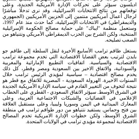
اديلسون سيؤثر على تحركات الإدارة الأمريكية الجديدة، وعلى
توقعاتهم من نتائج الانتخابات الاسرائيلية، وقد نرى تدخلًا مباشرًا
لرجال أعمال أمريكيين منتمين إلى الحزبين الأمريكيين (الجمهوري
والديمقراطي) في الانتخابات الإسرائيلية، كما حدث منذ عام 1997،
وستعمل منظمة "ايباك" على حماية مصالح الحكومة الإسرائيلية
المنتخبة، ولكن الشرخ بين الحزب الديمقراطي الأمريكي ونتنياهو من
الصعب تصليحه.
يستغل طاقم ترامب الأسابيع الأخيرة لنقل السلطة إلى طاقم جو
بايدن لترتيب بعض القضايا الاقتصادية التي تخدم مجموعة ترامب
الاقتصادية والسياسية. اتفاقيات التطبيع الإماراتية والمغربية
والسودانية، والاتفاق الاخير بين السعودية ومصر وقطر، كل ذلك
يخدم مصالح اقتصادية – سياسية لمؤيدي الرئيس ترامب خلال
السنوات الاخيرة. الهرولة السعودية - المصرية للاتفاق مع قطر هو
نتيجة لتخوف من التغيير القادم في سياسة الإدارة الأمريكية الجديدة
في الشرق الأوسط. سيؤثر الاتفاق السعودي - القطري على الخطاب
الإعلامي في الفضائيات والشبكات الاجتماعية العربية، وعلى
المعارك الميدانية في اليمن وسوريا وليبيا، وعلى مستقبل العلاقة
بين فتح وحماس. يستفيد نتنياهو من دور طواقم ترامب في منطقة
الشرق الأوسط، ولكن خطوات الإدارة الامريكية تخدم المصالح
الاقتصادية لمجموعة مؤيدي ترامب في الولايات المتحدة.