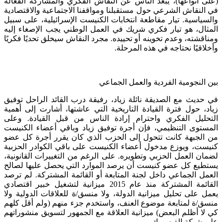
(على أنواعها)، يبعد الناس عن النقاش الفكري والمشاركة الفعالة
في النقاش الشرعي حول مستقبلنا ومواقفنا الاجتماعية والاقتصادية
والسياسية. تيار مقاطعة انتخابات الكنيست الإسرائيلية، على سبيل
المثال، هو تيار فكري شريك في العمل الوطني يجب الإصغاء إليه
ومناقشته، وعدم تخوينه أو تحييده. مجرد النقاش سيخلق تحديًا فكريًا
وأخلاقيًا نحتاجه في هذه المرحلة.
بين النجومية الفردية والعمل الجماعي
في حديث مع الصديقة نائلة زياد، رفيقة درب القائد الراحل توفيق
زياد، حول فترة القيادة التاريخية التي عاشتها، أشارت إلى أهمية
التحليل الفكري واحترام إرادة الناس من قبل القيادة. وعلى
المستوى التنظيمي، فإن أجرة توفيق زياد وباقي أعضاء الكنيست
من الجبهة كانت تتحول إلى الحزب الذي كان يقرر أجرة كل عضو
كنيست، ويوزع مدخول أعضاء الكنيست على باقي الكوادر الحزبية
لضمان العمل الحزبي وتطويره. على الرغم من التغييرات القانونية،
يستطيع كل عضو كنيست أن يرصد الموارد التي يحصل عليها لصالح
العمل الجماعي داخل لجنة المتابعة أو القائمة المشتركة. لم ترصد
القائمة المشتركة منذ عام 2015 ميزانية لتشغيل خبير اقتصادي
يعمل على تحليل ميزانية الدولة، ولا منسق/ة للعلاقات الدولية ولا
منسق/ة لمتابعة موضوع العنف، واستخدم جزء منهم (ولم أقل كلهم
كي لا أظلم البعض) ميزانية العلاقة مع الجمهور لتسويق منشوراتهم
على شبكة الفيسبوك.