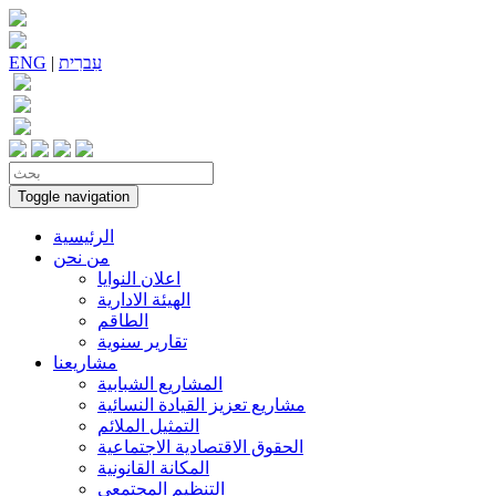
עִברִית
|
ENG
Toggle navigation
الرئيسية
من نحن
اعلان النوايا
الهيئة الادارية
الطاقم
تقارير سنوية
مشاريعنا
المشاريع الشبابية
مشاريع تعزيز القيادة النسائية
التمثيل الملائم
الحقوق الاقتصادية الاجتماعية
المكانة القانونية
التنظيم المجتمعي