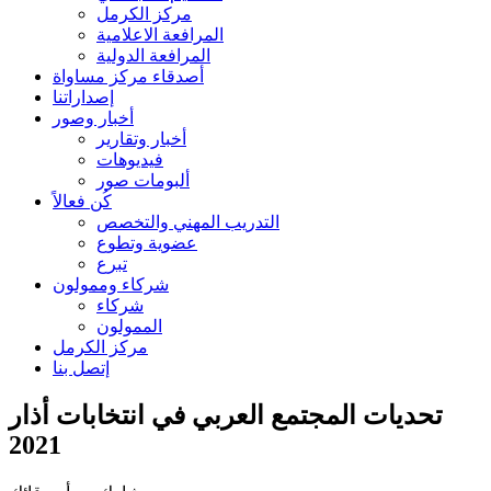
مركز الكرمل
المرافعة الاعلامية
المرافعة الدولية
أصدقاء مركز مساواة
إصداراتنا
أخبار وصور
أخبار وتقارير
فيديوهات
ألبومات صور
كُن فعالاً
التدريب المهني والتخصص
عضوية وتطوع
تبرع
شركاء وممولون
شركاء
الممولون
مركز الكرمل
إتصل بنا
تحديات المجتمع العربي في انتخابات أذار
2021