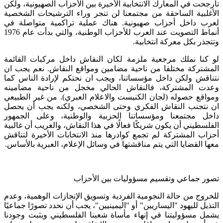
تأرجحت في المعارك الانتخابية الأخيرة بين الأحزاب الصهيونية، ولكن
الأغلبية الساحقة من مجتمعنا لن تنجر وراء الترشيحات الشخصية
لعرب داخل أحزاب صهيونية. هناك عملية تراكمية متواصلة في
أنماط التصويت عند العرب للأحزاب الوطنية، والتي بدأت عام 1976
وتتجذر بكل معركة انتخابية.
لو كنا نملك مرجعية ملزمة لكان النقاش داخل مركبات القائمة
المشتركة مختلفا من ناحية مضامين ومواقع النقاش. نعم يجب ان
نتناقش ولكن داخل مؤسساتنا، ويجب ان نحتكم لإرادة الناس كما
وعدت المشتركة، فالنقاش الحالي مخجل من ناحية مضامينه
ومواقع حصوله (لجان الكنيست والاعلام العبري). من غير الطبيعي
ان نتجنب النقاش الفكري وحتى الشخصي، ولكنه يجب أن يحصل
داخل مجتمعنا ومؤسساتنا الحزبية والوطنية، وعلى الجمهور
الفلسطيني أن يكون شريكًا فعالًا في هذا النقاش، والغريب أن غالبية
أحزاب المشتركة لم تجمع كوادرها منذ الانتخابات الأخيرة لتناقش
معها القضايا التي يتم مناقشتها في وسائل الإعلام، العبرية بالأساس.
تصور جماعي وتقسيم مسؤوليات بين الأحزاب
للخروج من حالة النجومية الفردية وتسويق الإنجازات الوهمية، وعدم
التذيل لليهود "اليساريين" أو "اليمينيين"، يجب أن نحدد تصورًا جماعيًا
يشمل مسؤوليتنا في إنهاء مأساة شعبنا الفلسطيني ويثبت وجودنا