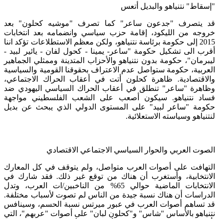
"إسقاط" نتنياهو والبديل أتعس
قد يتصرف "جدعون ساعر" كما تصرف "موشيه كحلون" بعد
خروجه من الليكود، إقامة حزب سياسي وانضمامه بعد انتخابات
2015 إلى حكومة برئاسة نتنياهو، ولكن معظم الاستطلاعات تؤكد اننا
أقرب الى تشكيل حكومة "ساعر- يمينا - كحول لفان - يائير لبيد -
ليبرمان"، حكومة بدون نتنياهو والأحزاب المتدينة وممثلي الجماهير
العربية، حكومة ستواصل عدم الاعتراف بحقوقنا القومية والسياسية
والاقتصادية. ظاهرة كحلون أتت في أعقاب الحراك الاجتماعي،
وظاهرة "ساعر" تنطلق في أعقاب الحراك السياسي اليهودي ضد
فساد نتنياهو. سيكون أصعب على الشعب الفلسطيني مواجهة
حكومة "ساعر لبيد" على المستوى الدولي الذي يبحث عن بديل
لنتنياهو وسياسته الاستعلائية.
الصوت العربي والحوار السياسي الاجتماعي الاقتصادي
التهافت على أصوات العرب متواصل، ولم يتوقف في كل المعارك
الانتخابية، وأستغرب أن هناك من توقع غير ذلك. فقد شارك في
الانتخابات الماضية حوالي 65% من الناخبين/ات العرب، وتدل
الدراسات أن هناك نسبة جيدة من الناس لم تصوت لأسباب مختلفة.
قد تساهم أصوات العرب في عبور ميرتس نسبة الحسم، وسينافس
نتنياهو بالأساس "شاس" و"كحلون لبان" على أصوات "عربهم"، التي