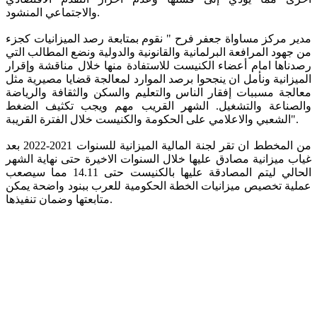
والاجتماعي المنشود.
مدير مركز مساواة جعفر فرح " نقوم بمتابعة رصد الميزانيات كجزء
من جهود المرافعة البرلمانية والقانونية والدولية ونضع المطالب التي
رصدناها امام أعضاء الكنيست للاستفادة منها خلال مناقشة وإقرار
الميزانية ونأمل ان ينجحوا برصد الموارد لمعالجة قضايا مصيرية مثل
معالجة مسببات إفقار الناس والتعليم والسكن والثقافة والرياضة
والصناعة والتشغيل. الشهر القريب مهم ويجب تكثيف الضغط
الشعبي والاعلامي على الحكومة والكنيست خلال الفترة القريبة".
من المخطط ان تقر لجنة المالية الميزانية للسنوات 2021-2022 بعد
غياب ميزانية مصادق عليها خلال السنوات الاخيرة حتى نهاية الشهر
الحالي ليتم المصادقة عليها بالكنيست حتى 14.11 مما سيصعب
عملية تخصيص ميزانيات الخطة الحكومية للعرب ببنود واضحة يمكن
متابعتها وضمان تنفيذها.