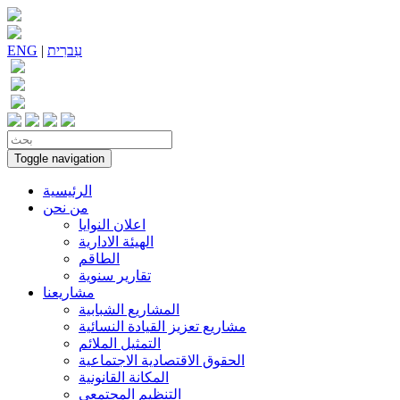
עִברִית
|
ENG
Toggle navigation
الرئيسية
من نحن
اعلان النوايا
الهيئة الادارية
الطاقم
تقارير سنوية
مشاريعنا
المشاريع الشبابية
مشاريع تعزيز القيادة النسائية
التمثيل الملائم
الحقوق الاقتصادية الاجتماعية
المكانة القانونية
التنظيم المجتمعي