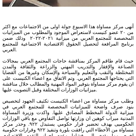
أنهى مركز مساواة هذا الاسبوع جولة اولى من الاجتماعات مع اكثر
من ٢٠ عضو كنيست لاستعراض الموجود والمطلوب من الميزانيات
المخصصة للمجتمع العربي من ميزانية ٢٠٢١-٢٠٢٢ وذلك ضمن
برنامج المرافعة لتحصيل الحقوق الاقتصادية الاجتماعية للمجتمع
العربي.
حيث قام طاقم المركز بمناقشة حاجات المجتمع العربي بمجالات
الصناعة والإفقار والتدريب المهني والزراعة والثقافة والمدن
المختلطة والنقب والتعليم والسياحة والإسكان وغيرها من القضايا
التي يحتاجها المجتمع العربي. وتم الاتفاق مع اعضاء الكنيست على
ان يقوم مركز مساواة بتوفير المواد المهنية والمطالب خلال مناقشة
ميزانيات الوزارات المختلفة وقبل التصويت عليها.
وطلب مركز مساواة من اعضاء الكنيست تكثيف الجهود لتخصيص
بنود صرف واضحة للميزانيات المخصصة للمجتمع العربي في
ميزانية الدولة المخطط المصادق عليها. واكدت وزيرة المساواة
المدنية ميراب كوهين ان وزارتها تواصل التفاوض مع باقي الوزارات
الحكوميى بهدف تحضير قرار حكومي يستبدل ٩٢٢. وحذر مركز
مساواة من الأخطاء التي رافقت بلورة وتنفيذ ٩٢٢ وقرارات حكومية
اخرى مما يؤدي إلى فشلها وعدم احراز التقدم الاقتصادي