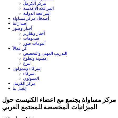
مركز الكرمل
المرافعة الاعلامية
المرافعة الدولية
أصدقاء مركز مساواة
إصداراتنا
أخبار وصور
أخبار وتقارير
فيديوهات
ألبومات صور
كُن فعالاً
التدريب المهني والتخصص
عضوية وتطوع
تبرع
شركاء وممولون
شركاء
الممولون
مركز الكرمل
إتصل بنا
مركز مساواة يجتمع مع اعضاء الكنيست حول
الميزانيات المخصصة للمجتمع العربي