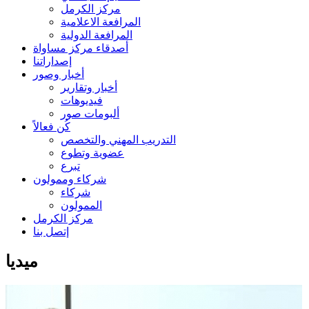
مركز الكرمل
المرافعة الاعلامية
المرافعة الدولية
أصدقاء مركز مساواة
إصداراتنا
أخبار وصور
أخبار وتقارير
فيديوهات
ألبومات صور
كُن فعالاً
التدريب المهني والتخصص
عضوية وتطوع
تبرع
شركاء وممولون
شركاء
الممولون
مركز الكرمل
إتصل بنا
ميديا