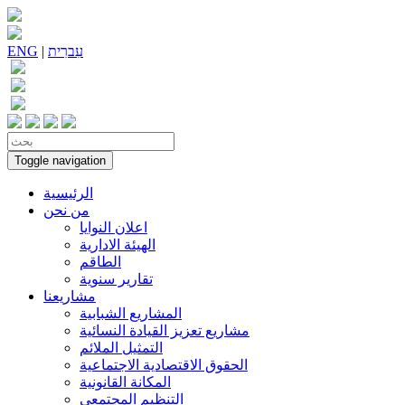
עִברִית
|
ENG
Toggle navigation
الرئيسية
من نحن
اعلان النوايا
الهيئة الادارية
الطاقم
تقارير سنوية
مشاريعنا
المشاريع الشبابية
مشاريع تعزيز القيادة النسائية
التمثيل الملائم
الحقوق الاقتصادية الاجتماعية
المكانة القانونية
التنظيم المجتمعي