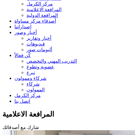
مركز الكرمل
المرافعة الاعلامية
المرافعة الدولية
أصدقاء مركز مساواة
إصداراتنا
أخبار وصور
أخبار وتقارير
فيديوهات
ألبومات صور
كُن فعالاً
التدريب المهني والتخصص
عضوية وتطوع
تبرع
شركاء وممولون
شركاء
الممولون
مركز الكرمل
إتصل بنا
المرافعة الاعلامية
شارك مع أصدقائك