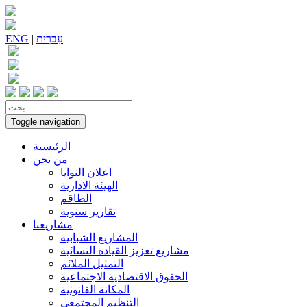
עִברִית
|
ENG
Toggle navigation
الرئيسية
من نحن
اعلان النوايا
الهيئة الادارية
الطاقم
تقارير سنوية
مشاريعنا
المشاريع الشبابية
مشاريع تعزيز القيادة النسائية
التمثيل الملائم
الحقوق الاقتصادية الاجتماعية
المكانة القانونية
التنظيم المجتمعي