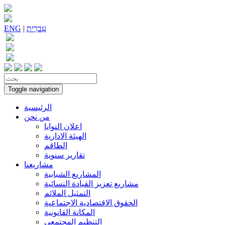
עִברִית
|
ENG
Toggle navigation
الرئيسية
من نحن
اعلان النوايا
الهيئة الادارية
الطاقم
تقارير سنوية
مشاريعنا
المشاريع الشبابية
مشاريع تعزيز القيادة النسائية
التمثيل الملائم
الحقوق الاقتصادية الاجتماعية
المكانة القانونية
التنظيم المجتمعي