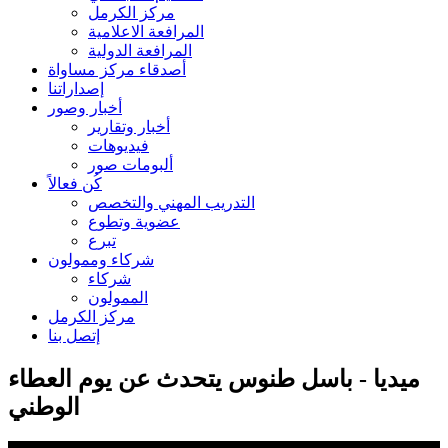
مركز الكرمل
المرافعة الاعلامية
المرافعة الدولية
أصدقاء مركز مساواة
إصداراتنا
أخبار وصور
أخبار وتقارير
فيديوهات
ألبومات صور
كُن فعالاً
التدريب المهني والتخصص
عضوية وتطوع
تبرع
شركاء وممولون
شركاء
الممولون
مركز الكرمل
إتصل بنا
ميديا - باسل طنوس يتحدث عن يوم العطاء
الوطني