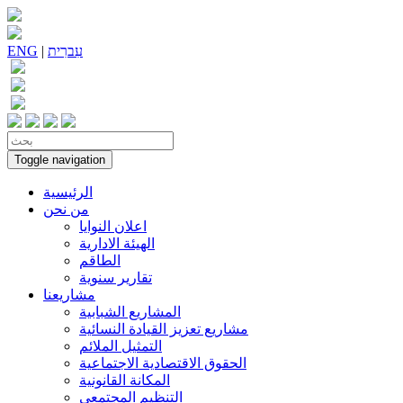
עִברִית
|
ENG
Toggle navigation
الرئيسية
من نحن
اعلان النوايا
الهيئة الادارية
الطاقم
تقارير سنوية
مشاريعنا
المشاريع الشبابية
مشاريع تعزيز القيادة النسائية
التمثيل الملائم
الحقوق الاقتصادية الاجتماعية
المكانة القانونية
التنظيم المجتمعي