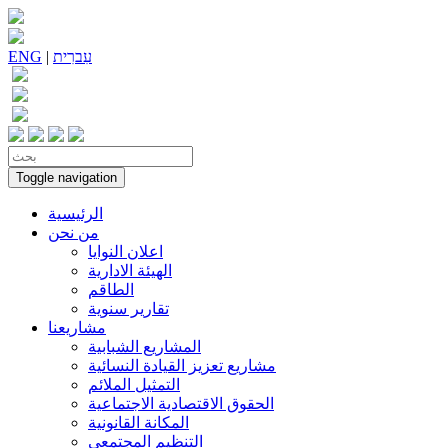
עִברִית
|
ENG
Toggle navigation
الرئيسية
من نحن
اعلان النوايا
الهيئة الادارية
الطاقم
تقارير سنوية
مشاريعنا
المشاريع الشبابية
مشاريع تعزيز القيادة النسائية
التمثيل الملائم
الحقوق الاقتصادية الاجتماعية
المكانة القانونية
التنظيم المجتمعي