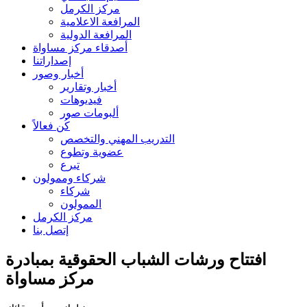
مركز الكرمل
المرافعة الاعلامية
المرافعة الدولية
أصدقاء مركز مساواة
إصداراتنا
أخبار وصور
أخبار وتقارير
فيديوهات
ألبومات صور
كُن فعالاً
التدريب المهني والتخصص
عضوية وتطوع
تبرع
شركاء وممولون
شركاء
الممولون
مركز الكرمل
إتصل بنا
افتتاح ورشات الشباب الحقوقية بمبادرة
مركز مساواة