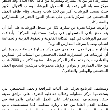
بمشاركة أكثر من 70 مشارك ومشاركة من كافة أنحاء البلاد. وقد اضطر
مركز مساواة الى وقف باب التسجيل للورشات بسبب الإقبال الكبير
حيث تسجل للورشات أكثر من 150 شاب وصبية. وقام طاقم العمل
المجتمعي في المركز بالعمل على ضمان التنوع الجغرافي للمشاركين
والمشاركات.
وأعربت صوفيا نصرة عن شكرها لكل من تسجل للورشات على أمل أن
يتم دمج باقي المتسجلين في برامج مستقبلية للمركز". وأضافت
"تساهم الورشات في فهم المكانة القانونية والحقوق الفردية والجماعية
لشباب وصبايا بمرحلة المدارس الثانوية".
وأشار منسق العمل المجتمعي في مركز مساواة قسطة جرجورة إلى
أن الورشات هي استمرارية للعمل المجتمعي بين الشباب في المدارس
والنوادي، حيث يقدم طاقم المركز ورشات سنوية لأكثر من 2000 شاب
من خلال المدارس والنوادي. ويؤهل مجموعات مرشدين لتشجيع العمل
المجتمعي والوطني والثقافي".
وسيشمل البرنامج تعرف على آليات المرافعة والعمل المجتمعي التي
يستخدمها مركز مساواة، وفعالية تفاعلية للتعرف على مرافق مدينة
حيفا، وستتعرف المجموعات على العمل البرلماني والمرافعة في
محكمة العدل العليا من خلال زيارة ميدانية، كما سيستضيف نائب
السفير السويدي الورشات الشبابية في مقر السفارة، وستقوم فرقة