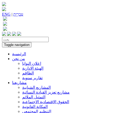
עִברִית
|
ENG
Toggle navigation
الرئيسية
من نحن
اعلان النوايا
الهيئة الادارية
الطاقم
تقارير سنوية
مشاريعنا
المشاريع الشبابية
مشاريع تعزيز القيادة النسائية
التمثيل الملائم
الحقوق الاقتصادية الاجتماعية
المكانة القانونية
التنظيم المجتمعي