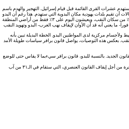
 ٤٠ ألف مواطن عربي-بدوي من منازلهم وأرضهم، وستهدم عشرات القرى القائمة قبل قيام إسرائيل. التهجير والهدم باسم
أن تقيم بلدات يهودية مكان البدوية التي ستهدم. هذا رغم أن البدو
ولأجسام مركزية لدى المواطنين البدو. الخطة البديلة تبين بأنه
لنقب. بعكس هذه التوصيات، يواصل قانون برافر سياسات طويلة الأمد
انون الجديد. بالنسبة للبدو، قانون برافر سيءبما لا يقاس حتى للوضع
حان الوقت للمساواة للمواطنين البدو في النقب! واجبنا كلنا، اليهود والعرب، ممن يعارضن ويعارضون التهجير والتمييز، الانضمام الآن للمظاهرة من أجل إيقاف القانون العنصري، التي ستقام في الـ٣١ من آب