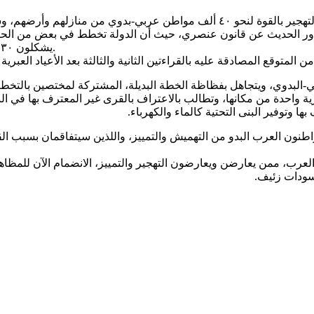
ستقوم الكنيست في الخريف القادم بالتصويت على قانون ينص على التهجير بالقوة لنحو
ور الحديث عن قانون عنصري، حيث أن الدولة تخطط في بعض من الحالات 
.
يشكلون ٣٠٪ من سكان النقب، ويعيشون اليوم على ٣٪ فقط من أراضي المنطقة
ي-البدوي، ويتجاهل بفظاظة الخطة البديلة، المشتركة لمختصين بالتخطيط 
ية واحدة من مكانها، وتطالب بالاعتراف بالقرى غير المعترف بها في ا
 وتوفير البنى التحتية كالماء والكهرباء.
واطنون العرب البدو من التهميش والتمييز، واللذين سيتفاقمان بسبب الق