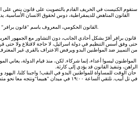
القانون المناهض للديمقراطية، دوس لحقوق الانسان الأساسية. يد
القانون الحكومي، المعروف باسم "قانون برافر" من المتوقع المصادقة عليه بالقراءتين الثانية والثالثة بعد الأعياد العبرية فورا- ما يعني أنه قد آن الأوان لإيقاف نهب العرب- البدو وتهويد النقب.
قانون برافر أقرّ بشكل أحادي الجانب، دون التشاور مع الجمهور العرب
حتى وفق أسس التنظيم في دولة اسرائيل، لا حاجة لاقتلاع ولا حتى قر
من التمييز ضد المواطنين البدو ويرفض الاعتراف بالقرى غير المعترف بها
المواطنون ليسوا أعداء، إنما شركاء. لكن، منذ قيام الدولة، يعاني الم
الراهن، وتنفيذ القانون قد يؤدي إلى كارثة.
في تل أبيب. نلتقي الساعة ١٩:٠٠ في ميدان "هبيما"ونتجه معا نحو متسودات زئيف.