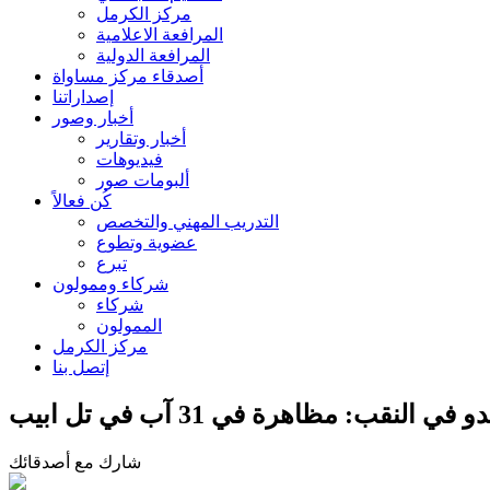
مركز الكرمل
المرافعة الاعلامية
المرافعة الدولية
أصدقاء مركز مساواة
إصداراتنا
أخبار وصور
أخبار وتقارير
فيديوهات
ألبومات صور
كُن فعالاً
التدريب المهني والتخصص
عضوية وتطوع
تبرع
شركاء وممولون
شركاء
الممولون
مركز الكرمل
إتصل بنا
النقب: مظاهرة في 31 آب في تل ابيب
شارك مع أصدقائك