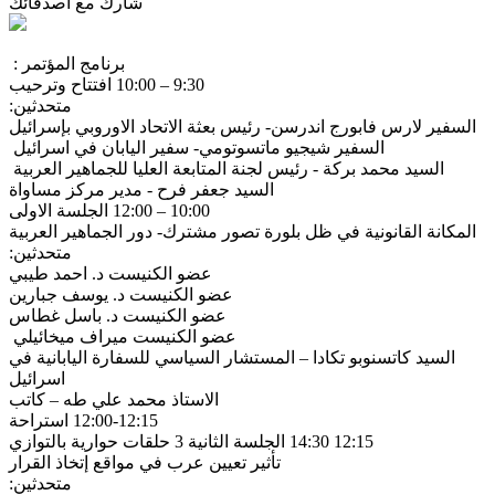
شارك مع أصدقائك
برنامج المؤتمر :
9:30 – 10:00 افتتاح وترحيب
متحدثين:
السفير لارس فابورج اندرسن- رئيس بعثة الاتحاد الاوروبي بإسرائيل
السفير شيجيو ماتسوتومي- سفير اليابان في اسرائيل
السيد محمد بركة - رئيس لجنة المتابعة العليا للجماهير العربية
السيد جعفر فرح - مدير مركز مساواة
10:00 – 12:00 الجلسة الاولى
المكانة القانونية في ظل بلورة تصور مشترك- دور الجماهير العربية
متحدثين:
عضو الكنيست د. احمد طيبي
عضو الكنيست د. يوسف جبارين
عضو الكنيست د. باسل غطاس
عضو الكنيست ميراف ميخائيلي
السيد كاتسنوبو تكادا – المستشار السياسي للسفارة اليابانية في
اسرائيل
الاستاذ محمد علي طه – كاتب
12:00-12:15 استراحة
12:15 14:30 الجلسة الثانية 3 حلقات حوارية بالتوازي
تأثير تعيين عرب في مواقع إتخاذ القرار
متحدثين: