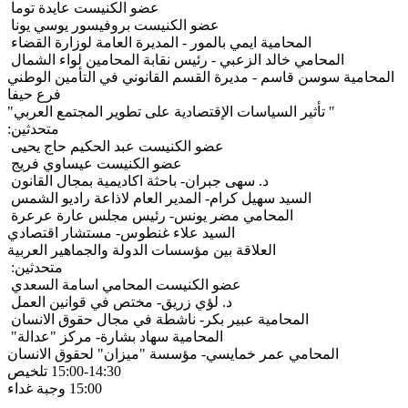
عضو الكنيست عايدة توما
عضو الكنيست بروفيسور يوسي يونا
المحامية ايمي بالمور - المديرة العامة لوزارة القضاء
المحامي خالد الزعبي - رئيس نقابة المحامين لواء الشمال
المحامية سوسن قاسم - مديرة القسم القانوني في التأمين الوطني
فرع حيفا
" تأثير السياسات الإقتصادية على تطوير المجتمع العربي"
متحدثين:
عضو الكنيست عبد الحكيم حاج يحيى
عضو الكنيست عيساوي فريج
د. سهى جبران- باحثة اكاديمية بمجال القانون
السيد سهيل كرام- المدير العام لاذاعة راديو الشمس
المحامي مضر يونس- رئيس مجلس عارة عرعرة
السيد علاء غنطوس- مستشار اقتصادي
العلاقة بين مؤسسات الدولة والجماهير العربية
متحدثين:
عضو الكنيست المحامي اسامة السعدي
د. لؤي زريق- مختص في قوانين العمل
المحامية عبير بكر- ناشطة في مجال حقوق الانسان
المحامية سهاد بشارة- مركز "عدالة"
المحامي عمر خمايسي- مؤسسة "ميزان" لحقوق الانسان
15:00-14:30 تلخيص
15:00 وجبة غداء