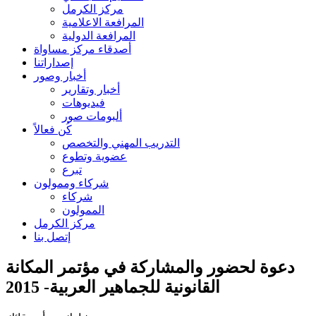
مركز الكرمل
المرافعة الاعلامية
المرافعة الدولية
أصدقاء مركز مساواة
إصداراتنا
أخبار وصور
أخبار وتقارير
فيديوهات
ألبومات صور
كُن فعالاً
التدريب المهني والتخصص
عضوية وتطوع
تبرع
شركاء وممولون
شركاء
الممولون
مركز الكرمل
إتصل بنا
دعوة لحضور والمشاركة في مؤتمر المكانة
القانونية للجماهير العربية- 2015