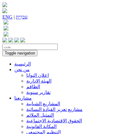
עִברִית
|
ENG
Toggle navigation
الرئيسية
من نحن
اعلان النوايا
الهيئة الادارية
الطاقم
تقارير سنوية
مشاريعنا
المشاريع الشبابية
مشاريع تعزيز القيادة النسائية
التمثيل الملائم
الحقوق الاقتصادية الاجتماعية
المكانة القانونية
التنظيم المجتمعي