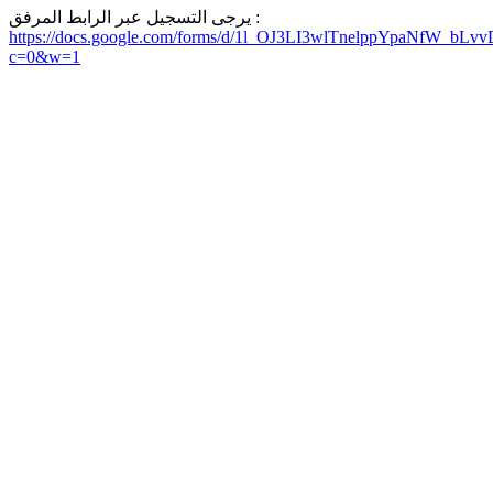
يرجى التسجيل عبر الرابط المرفق :
https://docs.google.com/forms/d/1l_OJ3LI3wlTnelppYpaNfW_bL
c=0&w=1