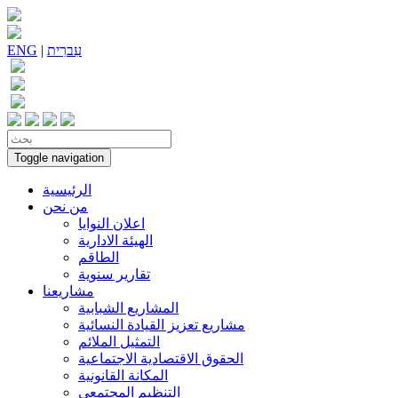
עִברִית
|
ENG
Toggle navigation
الرئيسية
من نحن
اعلان النوايا
الهيئة الادارية
الطاقم
تقارير سنوية
مشاريعنا
المشاريع الشبابية
مشاريع تعزيز القيادة النسائية
التمثيل الملائم
الحقوق الاقتصادية الاجتماعية
المكانة القانونية
التنظيم المجتمعي