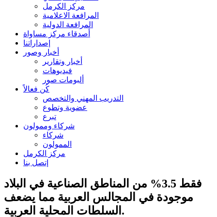
مركز الكرمل
المرافعة الاعلامية
المرافعة الدولية
أصدقاء مركز مساواة
إصداراتنا
أخبار وصور
أخبار وتقارير
فيديوهات
ألبومات صور
كُن فعالاً
التدريب المهني والتخصص
عضوية وتطوع
تبرع
شركاء وممولون
شركاء
الممولون
مركز الكرمل
إتصل بنا
فقط 3.5% من المناطق الصناعية في البلاد
موجودة في المجالس العربية مما يضعف
السلطات المحلية العربية.