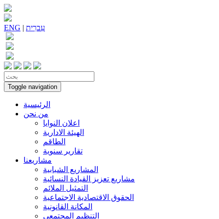
עִברִית
|
ENG
Toggle navigation
الرئيسية
من نحن
اعلان النوايا
الهيئة الادارية
الطاقم
تقارير سنوية
مشاريعنا
المشاريع الشبابية
مشاريع تعزيز القيادة النسائية
التمثيل الملائم
الحقوق الاقتصادية الاجتماعية
المكانة القانونية
التنظيم المجتمعي