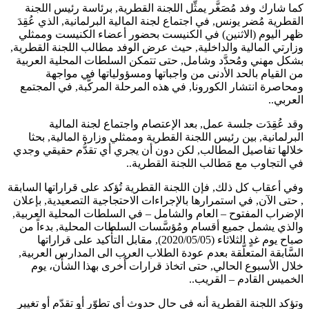
كما شارك وفد مُصَغَّر يمثِّل اللجنة القطرية, برئاسة رئيس اللجنة
القطرية مُضر يونس, في اجتماع لجنة المالية البرلمانية, الذي عُقِدَ
ظهر اليوم (الاثنين) في الكنيست بحضور أعضاء الكنيست وممثلي
وزارتي المالية والداخلية, حيث عرض الوفد مطالب اللجنة القطرية,
بشكل مهني ومُحدَّد وشامل, حتى تتمكن السلطات المحلية العربية
من القيام بالحد الأدنى من واجباتها ومسؤولياتها في مواجهة
ومحاصرة انتشار الكورونا, في هذه المرحلة المركَّبة, في المجتمع
العربي..
وقد عُقِدَت جلسة عمل, بعد الإعتصام واجتماع لجنة المالية
البرلمانية, بين رئيس اللجنة القطرية وممثلي وزارة المالية, بحثا
خلالها تفاصيل المطالب, لكن دون أن يجري أي تقدُّم حقيقي وجدي
في التجاوب مع مَطالب اللجنة القطرية..
وفي أعقاب كل ذلك, فإن اللجنة القطرية تُؤكد على قراراتها السابقة
, حتى الآن, في استمرارها بالإجراءات الاحتجاجية التصعيدية, بإعلان
الإضراب المفتوح – العام والشامل – في السلطات المحلية العربية,
والذي يشمل جميع أقسام ومُؤسَّسات السلطات المحلية, بدءاً من
صباح يوم غدٍ الثلاثاء (2020/05/05), مقابل التأْكيد على قراراتها
السَّابقة المتعلَّقة بعدم عودة الطلاب العرب الى المدارس العربية,
خلال الأسبوع الحالي, حتى اتخاذ قرارات أُخرى بهذا الشأْن، يوم
الخميس القادم – القريب..
وتؤكد اللجنة القطرية أنه في حال حدوث أي تطوّر أو تقدّم أو تغيير