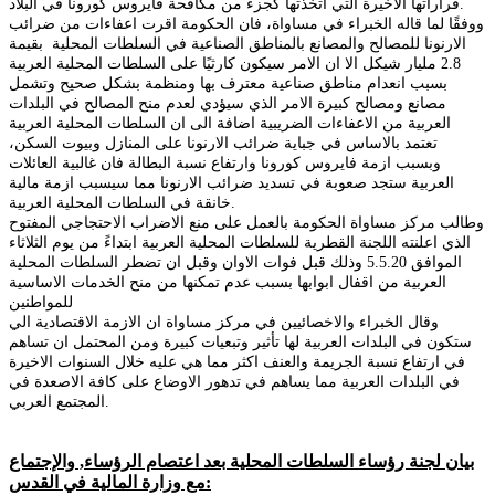
قراراتها الاخيرة التي اتخذتها كجزء من مكافحة فايروس كورونا في البلاد.
ووفقًا لما قاله الخبراء في مساواة، فان الحكومة اقرت اعفاءات من ضرائب
الارنونا للمصالح والمصانع بالمناطق الصناعية في السلطات المحلية بقيمة
2.8 مليار شيكل الا ان الامر سيكون كارثيًا على السلطات المحلية العربية
بسبب انعدام مناطق صناعية معترف بها ومنظمة بشكل صحيح وتشمل
مصانع ومصالح كبيرة الامر الذي سيؤدي لعدم منح المصالح في البلدات
العربية من الاعفاءات الضريبية اضافة الى ان السلطات المحلية العربية
تعتمد بالاساس في جباية ضرائب الارنونا على المنازل وبيوت السكن،
وبسبب ازمة فايروس كورونا وارتفاع نسبة البطالة فان غالبية العائلات
العربية ستجد صعوبة في تسديد ضرائب الارنونا مما سيسبب ازمة مالية
خانقة في السلطات المحلية العربية.
وطالب مركز مساواة الحكومة بالعمل على منع الاضراب الاحتجاجي المفتوح
الذي اعلنته اللجنة القطرية للسلطات المحلية العربية ابتداءً من يوم الثلاثاء
الموافق 5.5.20 وذلك قبل فوات الاوان وقبل ان تضطر السلطات المحلية
العربية من اقفال ابوابها بسبب عدم تمكنها من منح الخدمات الاساسية
للمواطنين
وقال الخبراء والاخصائيين في مركز مساواة ان الازمة الاقتصادية الي
ستكون في البلدات العربية لها تأثير وتبعيات كبيرة ومن المحتمل ان تساهم
في ارتفاع نسبة الجريمة والعنف اكثر مما هي عليه خلال السنوات الاخيرة
في البلدات العربية مما يساهم في تدهور الاوضاع على كافة الاصعدة في
المجتمع العربي.
بيان لجنة رؤساء السلطات المحلية بعد اعتصام الرؤساء, والإجتماع
مع وزارة المالية في القدس: