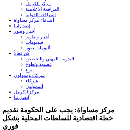
مركز الكرمل
المرافعة الاعلامية
المرافعة الدولية
أصدقاء مركز مساواة
إصداراتنا
أخبار وصور
أخبار وتقارير
فيديوهات
ألبومات صور
كُن فعالاً
التدريب المهني والتخصص
عضوية وتطوع
تبرع
شركاء وممولون
شركاء
الممولون
مركز الكرمل
إتصل بنا
مركز مساواة: يجب على الحكومة تقديم
خطة اقتصادية للسلطات المحلية بشكل
فوري