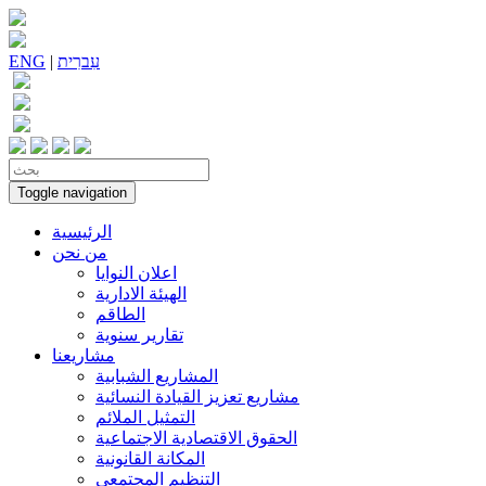
עִברִית
|
ENG
Toggle navigation
الرئيسية
من نحن
اعلان النوايا
الهيئة الادارية
الطاقم
تقارير سنوية
مشاريعنا
المشاريع الشبابية
مشاريع تعزيز القيادة النسائية
التمثيل الملائم
الحقوق الاقتصادية الاجتماعية
المكانة القانونية
التنظيم المجتمعي