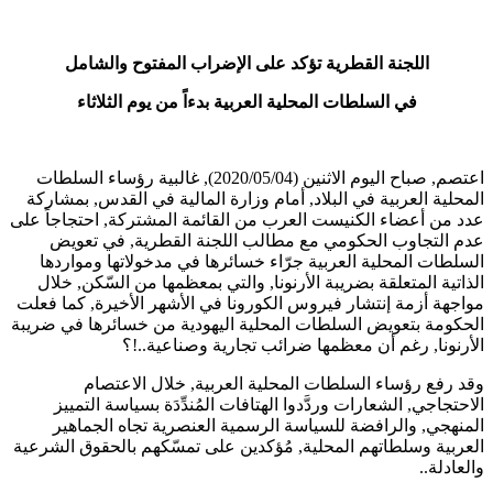
اللجنة القطرية تؤكد على الإضراب المفتوح والشامل
في السلطات المحلية العربية بدءاً من يوم الثلاثاء
اعتصم, صباح اليوم الاثنين (2020/05/04), غالبية رؤساء السلطات
المحلية العربية في البلاد, أمام وزارة المالية في القدس, بمشاركة
عدد من أعضاء الكنيست العرب من القائمة المشتركة, احتجاجاً على
عدم التجاوب الحكومي مع مطالب اللجنة القطرية, في تعويض
السلطات المحلية العربية جرّاء خسائرها في مدخولاتها ومواردها
الذاتية المتعلقة بضريبة الأرنونا, والتي بمعظمها من السّكن, خلال
مواجهة أزمة إنتشار فيروس الكورونا في الأشهر الأخيرة, كما فعلت
الحكومة بتعويض السلطات المحلية اليهودية من خسائرها في ضريبة
الأرنونا, رغم أن معظمها ضرائب تجارية وصناعية..!؟
وقد رفع رؤساء السلطات المحلية العربية, خلال الاعتصام
الاحتجاجي, الشعارات وردَّدوا الهتافات المُندِّدَة بسياسة التمييز
المنهجي, والرافضة للسياسة الرسمية العنصرية تجاه الجماهير
العربية وسلطاتهم المحلية, مُؤكدين على تمسّكهم بالحقوق الشرعية
والعادلة..