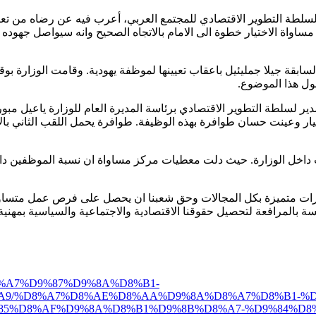
سلطة التطوير الاقتصادي للمجتمع العربي، أعرب فيه عن رضاه من تعيي
واة الاختيار خطوة الى الامام بالاتجاه الصحيح وانه سيواصل جهوده لت
2 ضد وزيرة المساواة المدنية السابقة جيلا جمليئيل باعقاب تعيينها لموظفة يهودية. و
ول هذا الموضوع.
ختيار وعينت حسان طوافرة بهذه الوظيفة. طوافرة يحمل اللقب الثاني 
ات متميزة بكل المجالات وحق شعبنا ان يحصل على فرص عمل متساوية. ع
بالمرافعة لتحصيل حقوقنا الاقتصادية والاجتماعية والسياسية بمهنية
%D8%A7%D9%87%D9%8A%D8%B1-
A9/%D8%A7%D8%AE%D8%AA%D9%8A%D8%A7%D8%B1-%D
85%D8%AF%D9%8A%D8%B1%D9%8B%D8%A7-%D9%84%D8