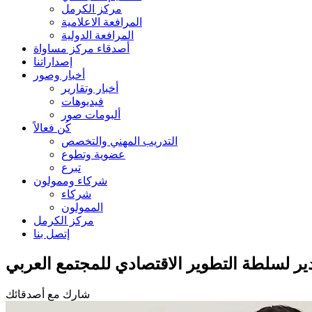
مركز الكرمل
المرافعة الاعلامية
المرافعة الدولية
أصدقاء مركز مساواة
إصداراتنا
أخبار وصور
أخبار وتقارير
فيديوهات
ألبومات صور
كُن فعالاً
التدريب المهني والتخصص
عضوية وتطوع
تبرع
شركاء وممولون
شركاء
الممولون
مركز الكرمل
إتصل بنا
شارك مع أصدقائك