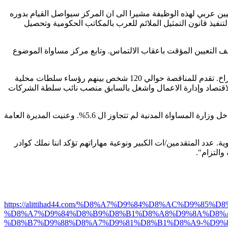
ن عربي لهذه الوظيفة مشيرا الى ان المركز سيواصل القيام بدوره
نفيذ قانون التمثيل الملائم للعرب بالمكاتب الحكومية وتحصيل
قامت الوزارة بوقف التعيين المؤقت باعقاب الالتماس. وتابع مركز مساواة الموضوع
وبأعقاب التماس مركز مساواة أعلنت الوزارة عن تعيين لجنة اختيار مدير لسلطة التطوير الاقتصادي برئاسة المديرة العام للوزارة ياعيل مبوراخ. تقدم للمناقصة حوالي 120 شخص بينهم رؤساء سلطات محلية
بالاقتصاد وإدارة الاعمال واشغل بالسابق منصب نائب سلطة الشركات
يشار الى ان مركز مساواة قد طلب تنفيذ قانون التمثيل الملائم للعرب داخل الوزارة. حيث دلت معطيات مركز مساواة ان نسبة الموظفين داخل وزارة المساواة المدنية لم تتجاوز ال 5.6%. وعنيت المديرة العامة
دد المتقدمين/ات الكبير ونوعية مهاراتهم تؤكد اننا نملك كوادر
 والتزام".
https://alittihad44.com/%D8%A7%D9%84%D8%AC%D9%85
%D8%A7%D9%84%D8%B9%D8%B1%D8%A8%D9%8A%D8%
%D8%B7%D9%88%D8%A7%D9%81%D8%B1%D8%A9-%D9%