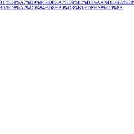
1-%D8%A7%D9%84%D8%A7%D9%82%D8%AA%D8%B5%D8
B9-%D8%A7%D9%84%D8%B9%D8%B1%D8%A8%D9%8A