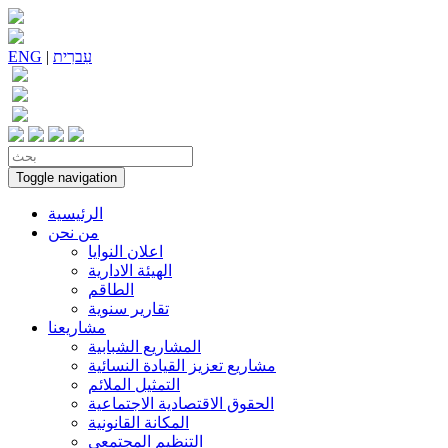
עִברִית
|
ENG
Toggle navigation
الرئيسية
من نحن
اعلان النوايا
الهيئة الادارية
الطاقم
تقارير سنوية
مشاريعنا
المشاريع الشبابية
مشاريع تعزيز القيادة النسائية
التمثيل الملائم
الحقوق الاقتصادية الاجتماعية
المكانة القانونية
التنظيم المجتمعي