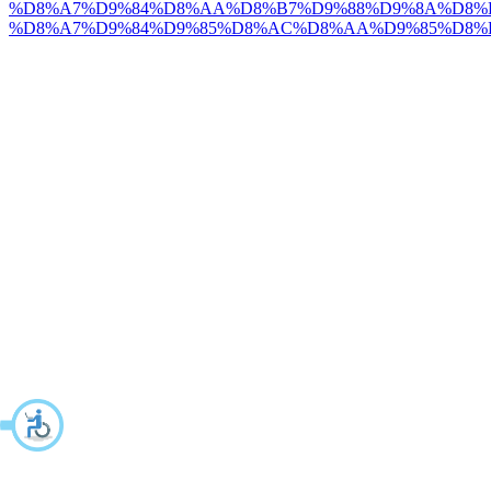
%D8%A7%D9%84%D8%AA%D8%B7%D9%88%D9%8A%D8%B
%D8%A7%D9%84%D9%85%D8%AC%D8%AA%D9%85%D8%