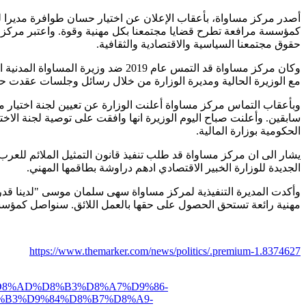
أصدر مركز مساواة، بأعقاب الإعلان عن اختيار حسان طوافرة مديرا ل
كمؤسسة مرافعة تطرح قضايا مجتمعنا بكل مهنية وقوة. واعتبر مركز مسا
حقوق مجتمعنا السياسية والاقتصادية والثقافية.
وكان مركز مساواة قد التمس عام 019
مع الوزيرة الحالية ومديرة الوزارة من خلال رسائل وجلسات عقدت ح
سابقين. وأعلنت صباح اليوم الوزيرة انها وافقت على توصية لجنة الا
الحكومية بوزارة المالية.
الجديدة للوزارة الخبير الاقتصادي ادهم دراوشة بطاقمها المهني.
وأكدت المديرة التنفيذية لمركز مساواة سهى سلمان موسى "لدينا قدر
مهنية رائعة تستحق الحصول على حقها بالعمل اللائق. سنواصل كمؤسسة 
https://www.themarker.com/news/politics/.premium-1.8374627
8%AD%D8%B3%D8%A7%D9%86-
%B3%D9%84%D8%B7%D8%A9-