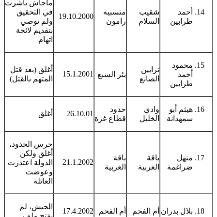
ماحاش باشرت
أحمد
شقيب
متسبيه
في التحقيق
19.10.2000
طرابين
السلام
رامون
ولم توصي
بتقديم لائحة
اتهام
محمود
ترابين
أغلق (بعد قتل
15.1.2001
أحمد
بئر السبع
الصانع
المتهم بالقتل)
طرابين
هيثم أبو
وادي
حدود
26.10.01
أغلق
سمهدانة
الخليل
قطاع غزة
حرس الحدود،
أغلق ولكن
منهل
باقة
باقة
21.1.2002
الدولة اعتذرت
ضراغمة
الغربية
الغربية
وعوضت
العائلة
الجيش، لم
بلال بدران
أم الفحم
أم الفحم
17.4.2002
يفتح ملف