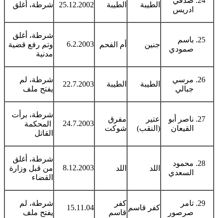
صدقي
الطيبة
الطيبة
25.12.2002
شرطة، أغلق
ادريس
شرطة، أغلق
باسم
6.2.2003
جنين
أم الفحم
وتم رفع قضية
صمودي
مدنية
مرسي
شرطة، لم
الطيبة
الطيبة
22.7.2003
جبالي
يفتح ملف
شرطة، برأت
ناصر أبو
عتير
مفرق
24.7.2003
المحكمة
القيعان
(النقب)
شوكت
القاتل
شرطة، أغلق
محمود
8.12.2003
اللد
اللد
من قبل وزارة
السعدي
القضاء
تامر
كفر
شرطة، لم
كفر قاسم
15.11.04
صرصور
قاسم
يفتح ملف