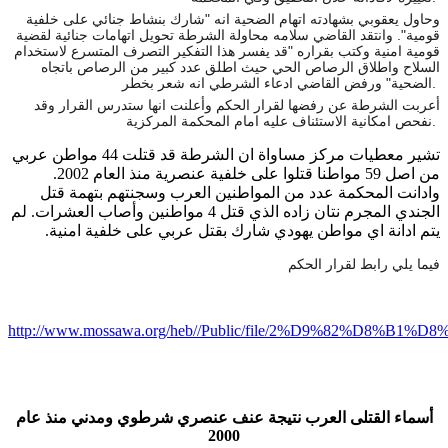
وحاول يعقوبي بشهادته اتهام الضحية انه "شارك بنشاط جنائي على خلفية
قومية". وانتقد القاضي سلامه محاولة الشرطة تحويل اتهامات جنائية لقضية
قومية امنية وكتب بقراره "قد يفسر هذا التفكير التصرف المتسرع لاستخدام
السلاح واطلاق الرصاص الحي حيث اطلق عدد كبير من الرصاص باتجاه
الضحية" ورفض القاضي ادعاء الشرطي انه شعر بخطر.
أعربت الشرطة عن رفضها لقرار الحكم وأعلنت انها ستدرس القرار وقد
نفحص امكانية الاستئناف عليه امام المحكمة المركزية.
تشير معطيات مركز مساواة ان الشرطة قد قتلت 44 مواطن عربي
من اصل 59 مواطنا قتلوا على خلفية عنصرية منذ العام 2002.
وادانت المحكمة عدد من المواطنين العرب وسجنتهم بتهمة قتل
الجندي المجرم نتان زاده الذي قتل 4 مواطنين وأصاب العشرات. لم
يتم ادانة اي مواطن يهودي شارك بقتل عربي على خلفية امنية.
فيما يلي رابط لقرار الحكم
http://www.mossawa.org/heb//Public/file/2%D9%82%
أسماء القتلى العرب نتيجة عنف عنصري شرطوي ومدني
منذ عام
2000