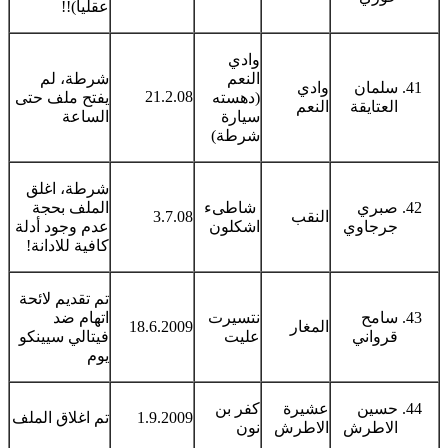
عقليا)!!
وادي
النعم
شرطة، لم
سلمان
وادي
21.2.08
(دهسته
يفتح ملف حتى
العتايقة
النعم
سيارة
الساعة
شرطة)
شرطة، اغلق
صبري
شاطىء
الملف بحجة
النقب
3.7.08
جرجاوي
اشكلون
عدم وجود أدلة
كافية للادانة!
تم تقديم لائحة
سامح
نتسيرت
اتهام ضد
المغار
18.6.2009
قرواني
عليت
فيتالي سيينكو
يوم
حسين
عشيرة
كفر بن
1.9.2009
تم اغلاق الملف
الاطرش
الاطرش
نون