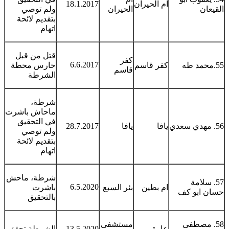
ام الحيران
18.1.2017
القيعان
الحيران
ولم توصي
بتقديم لائحة
اتهام
قتل من قبل
كفر
6.6.2017
55.محمد طه
كفر قاسم
حارس محطة
قاسم
الشرطة
شرطة،
ماحاش باشرت
في التحقيق
56. مهدي سعدي
يافا
يافا
28.7.2017
ولم توصي
بتقديم لائحة
اتهام
شرطة، ماحش
57. سلامة
6.5.2020
ام بطين
بئر السبع
باشرت
حسان ابو كف
بالتحقيق
58. مصطفى
مستشفى
عارة
13.5.2020
الشرطة تحقق