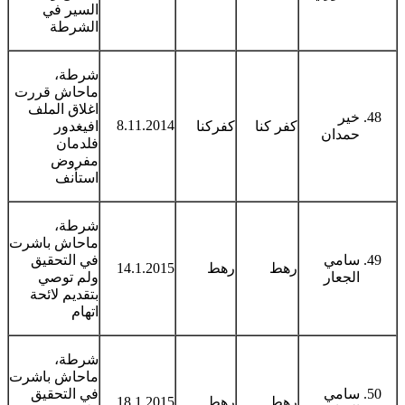
السير في
الشرطة
شرطة،
ماحاش قررت
اغلاق الملف
خير
8.11.2014
كفر كنا
كفركنا
افيغدور
حمدان
فلدمان
مفروض
استأنف
شرطة،
ماحاش باشرت
سامي
في التحقيق
رهط
رهط
14.1.2015
الجعار
ولم توصي
بتقديم لائحة
اتهام
شرطة،
ماحاش باشرت
سامي
في التحقيق
رهط
رهط
18.1.2015