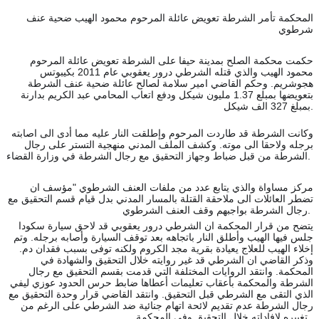
المحكمة تأمر الشرطة تعويض عائلة المرحوم محمود الهيب ضحية عنف
شرطوي
حكمت محكمة الصلح بمدينة حيفا على الشرطة تعويض عائلة المرحوم
محمود الهيب والذي قتله الشرطي درور يعقوبي عام 2011 بكيبوتس
هجوشريم. وحكم القاضي امير سلامة لصالح عائلة ضحية عنف الشرطة
بتعويضها بمبلع 1.37 مليون شيكل ودفع اتعاب المحامي عبد الكريم بدارنة
بمبلغ 327 الف شيكل.
وكانت الشرطة قد طاردت المرحوم وإطلقت النار عليه مما أدى الى اصابته
برجله ولاحقا الى موته. وكشف الملف المدني منهجية التستر على رجال
مع رجال الشرطة في وزارة القضاء.
الشرطة من قبل ضباط وجهاز التحقيق
مركز مساواة والذي يتابع عدد من ملفات العنف الشرطوي "مؤسف ان
تضطر العائلات الى ملاحقة القتلة بالمسار المدني بدل قيام قسم التحقيق مع
رجال الشرطة بواجبهم وقف العنف الشرطوي.
يتضح من قرار المحكمة ان الشرطي درور يعقوبي قد لاحق سيارة سكودا
جلس فيها الهيب وأطلق النار باتجاهه بعد توقف السيارة وأصابه برجله. وتم
إخلاء الهيب للعلاج يعيادة بقرية مجد الكروم ولكنه توفى بسبب فقدان دم.
وذكر القاضي ان الشرطي قد غير روايته خلال التحقيق والشهادة في
المحكمة. وانتقد الروايات المختلفة التي قدمت بقسم التحقيق مع رجال
الشرطة والمحكمة بأعقاب تعليمات أعطاها ضابط حرس الحدود عوزي ليفي
الذي التقى مع الشرطي قبل التحقيق. وانتقد القاضي قرار وحدة التحقيق مع
رجال الشرطة عدم تقديم لائحة اتهام جنائية ضد الشرطي على الرغم من
تغييره لافاداته خلال التحقيق وفي المحكمة.