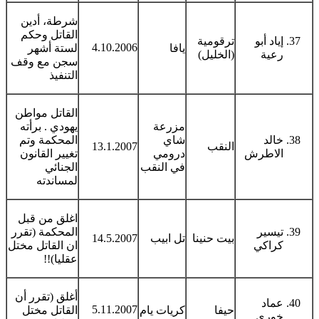
شرطة، أدين
القاتل وحكم
إياد أبو
ترقومية
4.10.2006
يافا
لستة أشهر
رعية
(الخليل)
سجن مع وقف
التنفيذ
القاتل مواطن
مزرعة
يهودي . برأته
خالد
شاي
المحكمة وتم
النقب
13.1.2007
الاطرش
درومي
تغيير القانون
في النقب
الجنائي
لمساندته
اغلق من قبل
تيسير
المحكمة (تقرر
بيت حنينا
تل ابيب
14.5.2007
كراكي
ان القاتل مختل
عقليا)!!
أغلق (تقرر أن
عماد
5.11.2007
حيفا
كريات يام
القاتل مختل
خوري