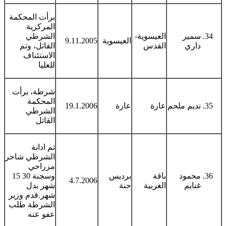
برأت المحكمة
المركزية
سمير
العيسوية-
الشرطي
العيسوية
9.11.2005
داري
القدس
القاتل، وتم
الاستئناف
للعليا
شرطة، برأت
المحكمة
نديم ملحم
عارة
عارة
19.1.2006
الشرطي
القاتل
تم ادانة
الشرطي شاحر
مزراحي
محمود
باقة
برديس
وسجنة 30 15
4.7.2006
غنايم
الغربية
حنة
شهر بدل
شهر.قدم وزير
الشرطة طلب
عفو عنه