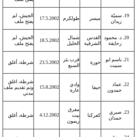
سميّة
الجيش، لم
ميسر
طولكرم
17.5.2002
زيدان
يفتح ملف
د. محمود
القدس
شمال
الجيش، لم
18.5.2002
زحايقة
الشرقية
الخليل
يفتح ملف
باسم ابو
قرب بئر
حورة
23.5.2002
شرطة، أغلق
سبيت
السبع
شرطة، اغلق
عماد
وادي
15.8.2002
حيفا
وتم تقديم ملف
حمدون
عارة
مدني
مفرق
صبري
4.12.2002
كفركنا
بيت
شرطة، أغلق
حمدان
ريمون