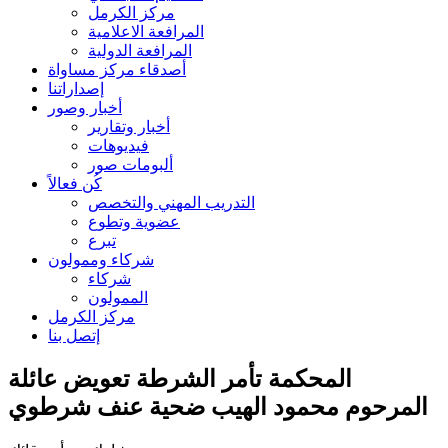
مركز الكرمل
المرافعة الاعلامية
المرافعة الدولية
أصدقاء مركز مساواة
إصداراتنا
أخبار وصور
أخبار وتقارير
فيديوهات
ألبومات صور
كُن فعالاً
التدريب المهني والتخصص
عضوية وتطوع
تبرع
شركاء وممولون
شركاء
الممولون
مركز الكرمل
إتصل بنا
المحكمة تأمر الشرطة تعويض عائلة
المرحوم محمود الهيب ضحية عنف شرطوي