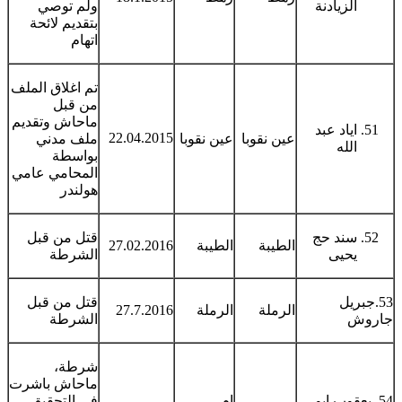
الزيادنة
ولم توصي
بتقديم لائحة
اتهام
تم اغلاق الملف
من قبل
ماحاش وتقديم
اياد عبد
22.04.2015
عين نقوبا
عين نقوبا
ملف مدني
الله
بواسطة
المحامي عامي
هولندر
سند حج
قتل من قبل
الطيبة
الطيبة
27.02.2016
يحيى
الشرطة
53.جبريل
قتل من قبل
الرملة
الرملة
27.7.2016
جاروش
الشرطة
شرطة،
ماحاش باشرت
54. يعقوب ابو
ام
في التحقيق