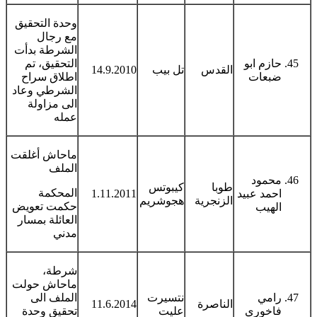
وحدة التحقيق
مع رجال
الشرطة بدأت
حازم ابو
التحقيق، تم
القدس
تل بيب
14.9.2010
ضبعات
اطلاق سراح
الشرطي وعاد
الى مزاولة
عمله
ماحاش أغلقت
الملف
محمود
طوبا
كيبوتس
المحكمة
احمد عبيد
1.11.2011
الزنجرية
هجوشريم
حكمت تعويض
الهيب
العائلة بمسار
مدني
شرطة،
ماحاش حولت
رامي
نتسيرت
الملف الى
الناصرة
11.6.2014
فاخوري
عليت
تحقيق وحدة