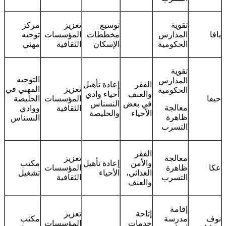
تقوية
توسيع
تعزيز
مركز
يافا
المدارس
مخططات
المؤسسات
توجيه
الحكومية
الإسكان
الثقافية
مهني
تقوية
التوجيه
المدارس
الفقر
إعادة تأهيل
تعزيز
المهني في
الحكومية
والعنف
أحياء وادي
حيفا
المؤسسات
الحليصة
في بعض
النسناس
معالجة
الثقافية
ووادي
الأحياء
والحليصة
ظاهرة
النسناس
التسرب
الفقر
معالجة
تعزيز
والأمن
إعادة تأهيل
مكتب
عكا
ظاهرة
المؤسسات
الغذائي،
الأحياء
تشغيل
التسرب
الثقافية
والعنف
إقامة
إتاحة
تعزيز
نوف
مدرسة
مكتب
خدمات
المؤسسات