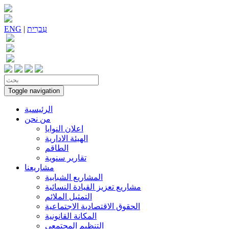
עִברִית
|
ENG
Toggle navigation
الرئيسية
من نحن
اعلان النوايا
الهيئة الادارية
الطاقم
تقارير سنوية
مشاريعنا
المشاريع الشبابية
مشاريع تعزيز القيادة النسائية
التمثيل الملائم
الحقوق الاقتصادية الاجتماعية
المكانة القانونية
التنظيم المجتمعي