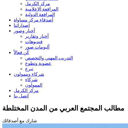
مركز الكرمل
المرافعة الاعلامية
المرافعة الدولية
أصدقاء مركز مساواة
إصداراتنا
أخبار وصور
أخبار وتقارير
فيديوهات
ألبومات صور
كُن فعالاً
التدريب المهني والتخصص
عضوية وتطوع
تبرع
شركاء وممولون
شركاء
الممولون
مركز الكرمل
إتصل بنا
مطالب المجتمع العربي من المدن المختلطة
شارك مع أصدقائك