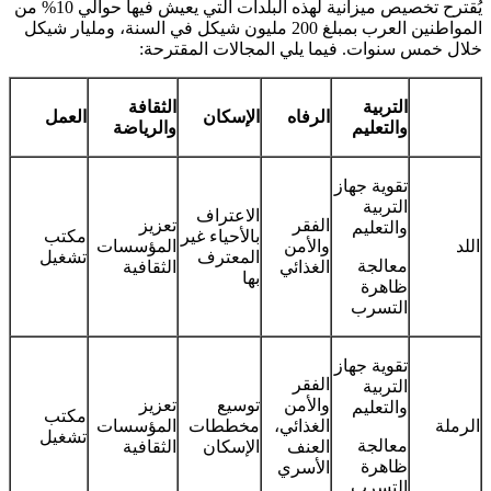
يُقترح تخصيص ميزانية لهذه البلدات التي يعيش فيها حوالي 10% من
المواطنين العرب بمبلغ 200 مليون شيكل في السنة، ومليار شيكل
خلال خمس سنوات. فيما يلي المجالات المقترحة:
التربية
الثقافة
الرفاه
الإسكان
العمل
والتعليم
والرياضة
تقوية جهاز
التربية
الاعتراف
الفقر
تعزيز
والتعليم
بالأحياء غير
مكتب
اللد
والأمن
المؤسسات
المعترف
تشغيل
معالجة
الغذائي
الثقافية
بها
ظاهرة
التسرب
تقوية جهاز
الفقر
التربية
والأمن
توسيع
تعزيز
والتعليم
مكتب
الرملة
الغذائي،
مخططات
المؤسسات
تشغيل
معالجة
العنف
الإسكان
الثقافية
ظاهرة
الأسري
التسرب