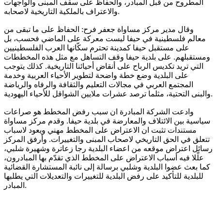
المطروح من قبل المبادر، والحفاظ على سقف المبنى والواجهات
والاعتراف بالملكية التاريخية لاصحابه.
وقال مدير مركز مساواة جعفر فرح: الحفاظ على ما تبقى من
معالم فلسطينية في حيفا ليست معركة على الماضي فحسب، بل
على مستقبل حيفا كمدينة تحترم سكّانها العرب الفلسطينيين
ومستقبلهم. على بلدية حيفا وقف التساهل مع مثل هذه المخططات
التي تريد تكديس الرباح على أنقاض أحيائنا التاريخية. كذلك يتوجب
على البلدية وضع خطة واضحة لتطوير الأحياء العربية وخدمة
المجتمع العربي في مجالات التعليم والثقافة والرفاه والرياضة
والبنى التحتية، مثلما ترصد عشرات ملايين الشواقل للأحياء اليهودية.
وادعت الشركة المبادرة ان سبب رفض المخطط هو صراعات
سياسية بين الائتلاف والمعارضة في بلدية حيفا. وقدم مركز مساواة
مستندات تثبت ان الاعتراض على المخطط مهني ويعود لاسباب
تتعلق في الحق التاريخي لاصحاب المبنى والتغييرات. وأرفق المركز
رسائل اعتراض موقعه من اعضاء البلدية رجا زعاترة وشهيرة شلبي،
علّلا فيه أسباب الاعتراض على المخطط الذي تقدّم بها المبادرون،
كما بعث عضوا البلدية وشلبي برسالة إلى نائبة المستشارة القضائية
للبلدية للتأكيد على رفض البلدية للتغييرات والتعديلات التي يطلبها
المبادر.