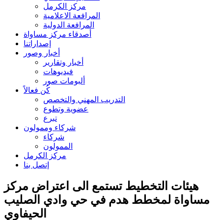
مركز الكرمل
المرافعة الاعلامية
المرافعة الدولية
أصدقاء مركز مساواة
إصداراتنا
أخبار وصور
أخبار وتقارير
فيديوهات
ألبومات صور
كُن فعالاً
التدريب المهني والتخصص
عضوية وتطوع
تبرع
شركاء وممولون
شركاء
الممولون
مركز الكرمل
إتصل بنا
هيئات التخطيط تستمع الى اعتراض مركز
مساواة لمخطط هدم في حي وادي الصليب
الحيفاوي