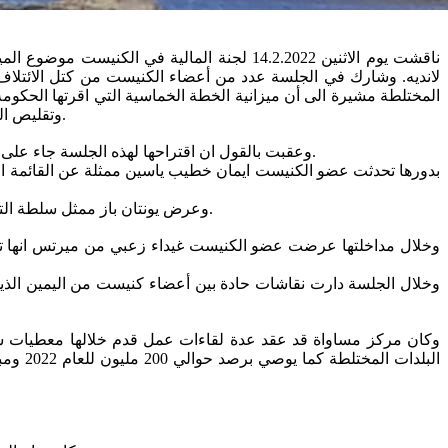
لانديه. وشارك في الجلسة عدد من أعضاء الكنيست من كتل الائتلا
وتقليص الفجوات. وكان من المفروض ان يتم خلال 150 يوم اقتراح كيفية توزيع هذه المبالغ من خلال وزارة المساواة الاجتماعية ومكتب رئيس الحكومة.
وعقبت بالقول ان اقتراحها لهذه الجلسة جاء على ضوء أحداث أيار وما شهدته البلدات المختلطة من احداث، خاصة ان هنالك احتياجات رئيسية يجب على الدولة ان تهتم بها في المدن المختلطة.
بدورها تحدثت عضو الكنيست ايمان خطيب ياسين ممثلة عن القائمة المو
وعرض يونتان باز ممثل سلطة التطوير الاقتصادي معطيات عن الفجوات بين السكان العرب واليهود في المدن المختلطة إضافة الى شمل كل احتياجات العرب في هذه المدن.
وخلال مداخلتها عرضت عضو الكنيست غيداء زعبي من ميرتس انها تعم
وخلال الجلسة دارت نقاشات حادة بين أعضاء كنيست من اليمين الذين
وكان مركز مساواة قد عقد عدة لقاءات عمل قدم خلالها معطيات 
البلد