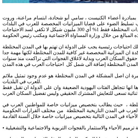
ت المخصصة بالخطة 550 للسكان العرب في البلدات المختلطة. بمبادرة أعضاء الكنيست ، سامي أبو شحادة، ابتسام مراعنة، وروت
 تسليط الضوء على قضايا الميزانيات المخصصة للعرب في البلدات
المختلطة مشيرة الى أن ميزانية الخطة الخماسية التي اقرتها الحكومة من المفروض ان تصل آلى 30 مليار شيكل لكنها تمنح العرب في البلدات المختلطة فقط 1% أي 300 مليون شيكل لا تكفي لسد الاحتياجات
ة ان الميزانية المخصصة غير كافية للمدن المختلطة لكنها مهمة جدا
رة ان اصل المشكلة في المدن المختلطة هو عدم وجود تمثيل ملائم
للعرب في البلديات.
ها تتجاهل الفئات اليهودية الضعيفة وان على الدولة ان تقبل فقط
تلطة ، حيث يطالب بتخصيص ميزانيات خاصة للمواطنين العرب في
ة حيث تمّ استثناء المواطنين العرب في المدن التاريخية المختلطة من مختلف القرارات الحكومية
•