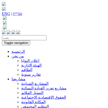
עִברִית
|
ENG
Toggle navigation
الرئيسية
من نحن
اعلان النوايا
الهيئة الادارية
الطاقم
تقارير سنوية
مشاريعنا
المشاريع الشبابية
مشاريع تعزيز القيادة النسائية
التمثيل الملائم
الحقوق الاقتصادية الاجتماعية
المكانة القانونية
التنظيم المجتمعي