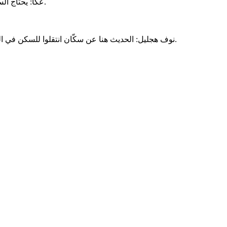
عكا: يحتاج السكان العرب في معظم الأحياء، بما في ذلك البلدة القديمة وولفسون، إلى عناية خاصة بقضايا السكن والتعليم والرفاه الاجتماعي والتشغيلي.
نوف هجليل: الحديث هنا عن سكّان انتقلوا للسكن في المدينة بسبب الضائقة السكنيّة في البلدات المجاورة. الموضوع المركزيّ المطلوب هو إيلاء الاهتمام بالأطر التعليمية والمجتمعية والجماهيرية.