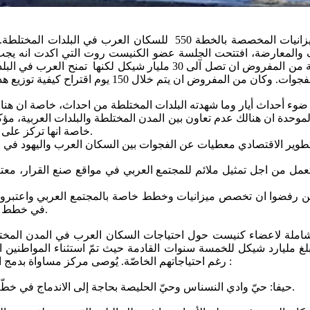
ناقشت يوم الاثنين 14.2.2022 لجنة المالية في الكنيست موضوع الميزانيا
ف والمعارضة، افتتحت الجلسة عضو الكنيست روت التي اكدت انه يجب
حدة ان هنالك عدم تعاون بين المدن المختلطة والبلدات العربية، مؤكد
خاصة انها تركز على حقوق السكان العرب وبداية لاغلاق الفجوات التي تراكمت منذ سنوات.
ل من اجل تمثيل ملائم للمجتمع العربي في مواقع صنع القرار، معتب
 رفضوا ان تخصص ميزانيات وخطط خاصة بالمجتمع العربي واعتبروها ان
في خطط ثنائية تسعى للتعايش المشترك الحقيقي وليس تفضيل السكان العرب.
شاملة لاعضاء كنيست حول احتياجات السكان العرب في المدن المخ
ات المختلطة كما يوصي برصد حوالي 200 مليون للعام 2022 ومبلغ مليارد شيكل للخمسة سنوات القادم
رغم احتياجاتهم الخاصّة. يُوصى مركز مساواة بدمج الأحياء في المدن التالية بتخصيص ميزانيات خاصة خلال السنة القادمة :
حيفا: حيّ وادي النسناس وحيّ الحليصة بحاجة إلى الاندماج في خطّة ترميم الأحياء والاستثمار بالفجوات التربوية والاجتماعية والتشغيلية.