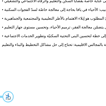
•
•
•
•
•