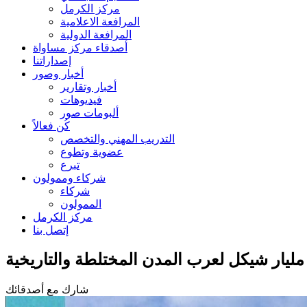
مركز الكرمل
المرافعة الاعلامية
المرافعة الدولية
أصدقاء مركز مساواة
إصداراتنا
أخبار وصور
أخبار وتقارير
فيديوهات
ألبومات صور
كُن فعالاً
التدريب المهني والتخصص
عضوية وتطوع
تبرع
شركاء وممولون
شركاء
الممولون
مركز الكرمل
إتصل بنا
ليار شيكل لعرب المدن المختلطة والتاريخية
شارك مع أصدقائك