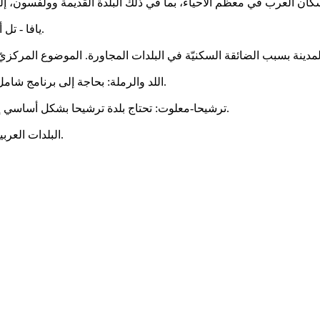
يافا - تل أبيب: الأحياء في يافا بحاجة إلى معالجة خاصّة لسدّ الفجوات السكنية.
اللد والرملة: بحاجة إلى برنامج شامل يتضمّن معالجة الفقر، ترميم الأحياء، وتحسين مستوى جهاز التعليم.
ترشيحا-معلوت: تحتاج بلدة ترشيحا بشكل أساسي إلى خطة لتحسين البنى التحتية السكنيّة وتطوير الخدمات الاجتماعية.
البلدات العربية بالمجالس الاقليمية: تحتاج إلى حل مشاكل التخطيط والبناء والتعليم.