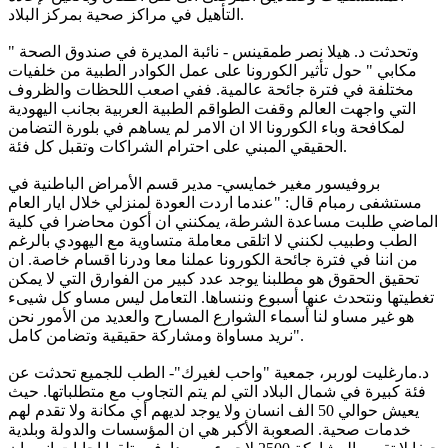
التأهيل في مراكز صحية بمركز البلاد.
وتحدثت د. هيلا نصر طمقينس - نائبة المديرة في صندوق الصحة "
مكابي " حول تأثير الكورونا على عمل الكوادر الطبية من خلفيات
مختلفة في فترة جائحة عالمية. ففي اصعب اللحظات والظروف
التي واجهت العالم وقفت الطواقم الطبية العربية بجانب اليهودية
لمكافحة وباء الكورونا الا ان الامر لم يساهم في بلورة التضامن
الحقيقي المبني على احترام الشراكات وتقبل كل فئة.
بروفيسور مغير خمايسي- مدير قسم الأمراض الباطنية في
مستشفى رمبام قال: "عندما اردت العودة لمنزلي خلال ايار العام
الماضي طلبت مساعدة الشرطة، يمكنني ان أكون محاضرا في كلية
الطب وطبيب لكنني لا اتلقى معاملة متساوية مع اليهودي بالرغم
من اننا في فترة جائحة الكورونا عملنا معا ودرنا اقسام خاصة. ان
تحقيق الحقوق هو مطلبنا يوجد عدد كبير من الفوارق التي لا يمكن
تغطيتها ونتحدث عنها أسبوع وننساها. التعامل ليس مساو كل شيىء
هو غير مساو لنا أسماء الشوارع المسارح والعديد من الأمور نحن
نريد مساواة ومشاركة حقيقية وتضامن كامل".
د.مارغليت لوربر، جمعية "واحب لغيرك"- الطب للجميع تحدثت عن
فئة كبيرة في شمال البلاد التي لم يتم التجاوب مع متطلباتها. حيث
يعيش حوالي 50 الف انسان ولا يوجد لديهم أي مكانة ولا تقدم لهم
خدمات صحية. الصعوبة الأكبر هي ان المؤسسات والدولة وبلدية