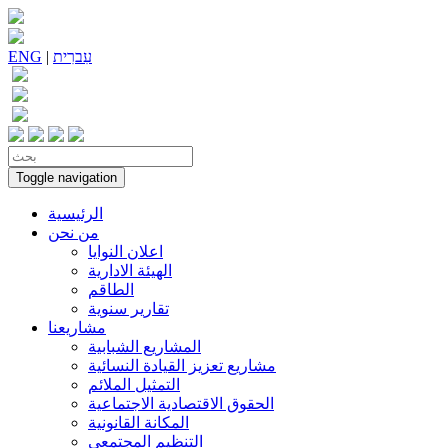
עִברִית
|
ENG
Toggle navigation
الرئيسية
من نحن
اعلان النوايا
الهيئة الادارية
الطاقم
تقارير سنوية
مشاريعنا
المشاريع الشبابية
مشاريع تعزيز القيادة النسائية
التمثيل الملائم
الحقوق الاقتصادية الاجتماعية
المكانة القانونية
التنظيم المجتمعي