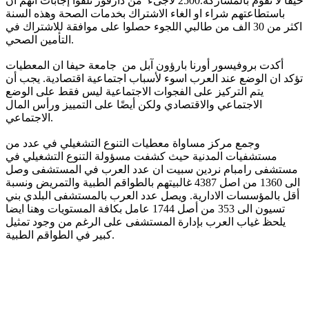
حيفا لا تقوم بالمشاركة.2500 لاجىء من دارفور تلقوا إجابات انهم ان
باستطاعتهم شراء او الغاء الاشتراك بخدمات الصحة وهذه السنة
اكثر من 30 الف من طالبي اللجوء حصلوا على موافقة للاشتراك في
التأمين الصحي.
أكدت بروفيسور أورنا بارؤون آبل من جامعة حيفا ان المعطيات
تؤكد ان الوضع عند العرب اسوء لأسباب اجتماعية اقتصادية. يجب أن
يتم التركيز على الفجوات الاجتماعية ليس فقط على الوضع
الاجتماعي والاقتصادي ولكن أيضًا على التمييز ورأس المال
الاجتماعي.
وجمع مركز مساواة معطيات التنوع التشغيلي في عدد من
مستشفيات المدنية حيث كشفت مسؤولة التنوع التشغيلي في
مستشفى رامبام نردين سبيت ان عدد العرب في المستشفى وصل
الى 1360 من اصل 4387 غالبيتهم بالطواقم الطبية والتمريض ونسبة
أقل بالمؤسسات الادارية. ويصل عدد العرب بالمستشفى البلدي بني
تسيون الى 353 من أصل 1744 عامل بكافة المستويات وهنا ايضا
يلحظ غياب العرب بإدارة المستشفى على الرغم من وجود تمثيل
كبير في الطواقم الطبية.