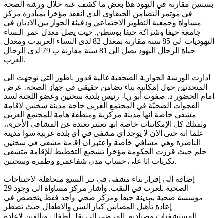
بسنتين مقارنة في اليهود هذا بعض ما كشف عنه خلال ورشة الصحة
في مؤتمر التضامن الحيفاوي الذي انعقد مؤخرا بمبادرة مركز
مساواة وجمعية التطوير الاجتماعي ودفيئة الحوار بين الاديان في
جامعة حيفا وشراكة حيفا بوسطن. حيث يصل معدل عمر النساء
اليهوديات الى 85 سنة مقارنة بمعدل 82 لدى النساء العربيات ومعدل
حياة الرجال اليهود يصل الى 81 سنة مقارنة ب 79 لدى الرجال
العرب.
ادارت الورشة الحوارية الصحفية غالية قدور ناطور التي توجهت الى
المتحدثين حول إمكانية بناء تضامن حقيقي في جهاز الصحة. عرض
امام الحضور د. صفوت أبو ريا- رئيس بلدية سخنين وعضو اللجنة لسد
الفجوات الصحيّة في المجتمع العربي حاجة مدينة سخنين لاقامة
مشفى خاصة انها مدينة مركزية ومنطقة هامة للمجتمع العربي
وتمتلك كل الإمكانيات خاصة انها تعتبر بعيدة عن المشافي الأخرى،
علما انه حتى الان لا يوجد أي مشفى في أي بلدة عربية سوا مدينة
الناصرة وهي مشافي خاصة واعتبر ان إقامة مشفى في سخنين
حلم حيث قررت الحكومة مؤخرا تشجيع التخطيط للإقامة متشفى
بكريات اتا على حساب مدن شفاعمرو وطمرة وسخنين.
إضافة الى إقرار بناء مشفى في بئر السبع متجاهلة الاحتياجات
الصحية للعرب في النقب. وأشار مركز مساواة الى وجود 29
مؤسسة صحية بمدينة حيفا ومركز صحي واجد فقط يتخصص في
إعادة تأهيل المصابين كبار السن والاطفال حيث تضطر
المستشفيات وصناديق المرضى الى نقل أطفال وبالغين لإعادة