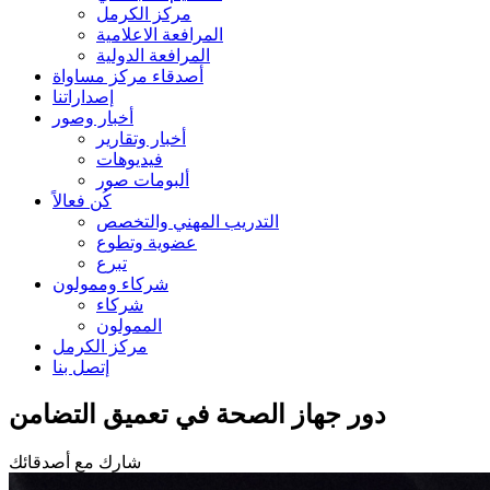
مركز الكرمل
المرافعة الاعلامية
المرافعة الدولية
أصدقاء مركز مساواة
إصداراتنا
أخبار وصور
أخبار وتقارير
فيديوهات
ألبومات صور
كُن فعالاً
التدريب المهني والتخصص
عضوية وتطوع
تبرع
شركاء وممولون
شركاء
الممولون
مركز الكرمل
إتصل بنا
دور جهاز الصحة في تعميق التضامن
شارك مع أصدقائك