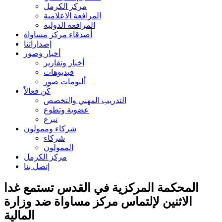
مركز الكرمل
المرافعة الاعلامية
المرافعة الدولية
أصدقاء مركز مساواة
إصداراتنا
أخبار وصور
أخبار وتقارير
فيديوهات
ألبومات صور
كُن فعالاً
التدريب المهني والتخصص
عضوية وتطوع
تبرع
شركاء وممولون
شركاء
الممولون
مركز الكرمل
إتصل بنا
المحكمة المركزية في القدس تستمع غدا
الاثنين لإلتماس مركز مساواة ضد وزارة
المالية