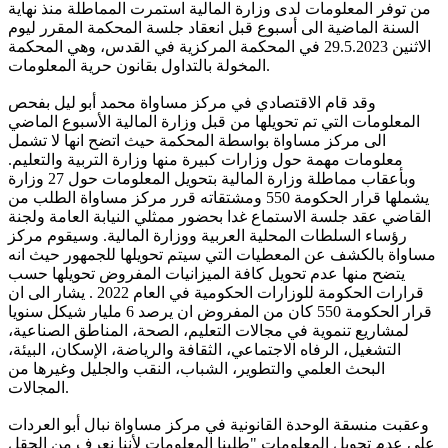
من توفر المعلومات لدى وزارة المالية استمرت المماطلة منذ نهاية
السنة الماضية الى أسبوع قبل انعقاد جلسة المحكمة المقرر ليوم
الاثنين 29.5.2023 في المحكمة المركزية في القدس، وهي المحكمة
المخولة بالتداول بقانون حرية المعلومات.
وقد قام الاقتصادي في مركز مساواة محمد أبو ليل بفحص
المعلومات التي تم تحويلها من قبل وزارة المالية الأسبوع الماضي
الى مركز مساواة بواسطة المحكمة حيث اتضح انها لا تشمل
معلومات مهمة حول وزارات كبيرة منها وزارة التربية والتعليم.
وبأعقاب مماطلة وزارة المالية بتحويل المعلومات حول 27 وزارة
يشملها قرار الحكومة 550 ومشتقاته قرر مركز مساواة الطلب من
القاضي عقد جلسة الاستماع غدا بحضور ممثلي النيابة العامة ولجنة
رؤساء السلطات المحلية العربية ووزارة المالية. وسيقوم مركز
مساواة بالكشف عن المعطيات التي سيتم تحويلها للجمهور حيث انه
يتضح منها عدم تحويل كافة الميزانيات المفروض تحويلها حسب
قرارات الحكومة للوزارات الحكومية في العام 2022 . يشار الى ان
قرار الحكومة 550 كان من المفروض ان يرصد 6 مليار شيكل سنويا
لمشاريع تنموية في مجالات التعليم، الصحة، المناطق الصناعية،
التشغيل، الرفاه الاجتماعي، الثقافة والرياضة، الإسكان، البيئة،
البحث العلمي والتطوير، الشباب، النقب والجليل وغيرها من
المجالات.
وعقبت منسقة الوحدة القانونية في مركز مساواة نبال أبو العردات
على عدم تحويل المعلومات "طلبنا المعلومات لأننا نعرف من الحقل