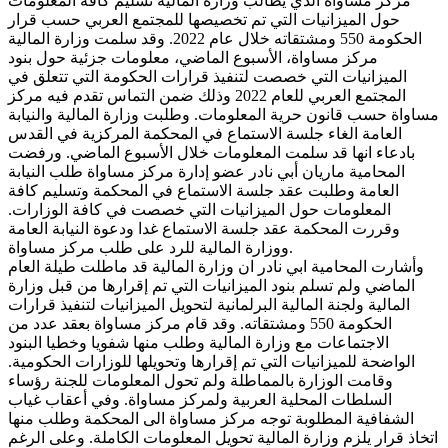
مركز مساواة الذي يطالب وزارة المالية تسليم كافة المعلومات
حول الميزانيات التي تم تخصيصها للمجتمع العربي حسب قرار
الحكومة 550 ومشتقاته خلال عام 2022. وقد سلمت وزارة المالية
مركز مساواة، الأسبوع الماضي، معلومات جزئية حول بنود
الميزانيات التي خصصت لتنفيذ قرارات الحكومة التي تتعلق في
المجتمع العربي للعام 2022 وذلك ضمن التماس تقدم فيه مركز
مساواة حسب قانون حرية المعلومات. وطلبت وزارة المالية والنيابة
العامة الغاء جلسة الاستماع في المحكمة المركزية في القدس
بادعاء انها قد سلمت المعلومات خلال الأسبوع الماضي. ورفضت
المحامية ماريان أبي نادر عضو إدارة مركز مساواة طلب النيابة
العامة وطلبت عقد جلسة الاستماع في المحكمة وتسليم كافة
المعلومات حول الميزانيات التي خصصت في كافة الوزارات.
وقررت المحكمة عقد جلسة الاستماع غدا ودعوة النيابة العامة
ووزارة المالية للرد على طلب مركز مساواة.
وأشارت المحامية ابي نادر ان وزارة المالية قد ماطلت طيلة العام
الماضي ولم تسلم بنود الميزانيات التي تم إقرارها من قبل وزارة
المالية ولجنة المالية البرلمانية لتحويل الميزانيات لتنفيذ قرارات
الحكومة 550 ومشتقاته. وقد قام مركز مساواة بعقد عدد من
الاجتماعات مع وزارة المالية وطلب منها شفويا وخطيا البنود
الواضحة للميزانيات التي تم إقرارها وتحويلها للوزارات الحكومية.
وقامت الوزارة بالمماطلة ولم تحول المعلومات للجنة رؤساء
السلطات المحلية العربية ولمركز مساواة. وفي أعقاب غياب
الشفافية المطلوبة توجه مركز مساواة الى المحكمة وطلب منها
اتخاذ قرار يلزم وزارة المالية تحويل المعلومات الكاملة. وعلى الرغم