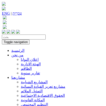
עִברִית
|
ENG
Toggle navigation
الرئيسية
من نحن
اعلان النوايا
الهيئة الادارية
الطاقم
تقارير سنوية
مشاريعنا
المشاريع الشبابية
مشاريع تعزيز القيادة النسائية
التمثيل الملائم
الحقوق الاقتصادية الاجتماعية
المكانة القانونية
التنظيم المجتمعي