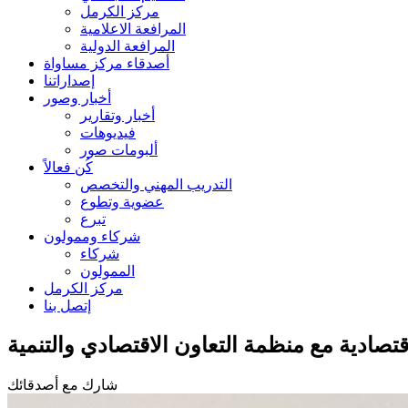
مركز الكرمل
المرافعة الاعلامية
المرافعة الدولية
أصدقاء مركز مساواة
إصداراتنا
أخبار وصور
أخبار وتقارير
فيديوهات
ألبومات صور
كُن فعالاً
التدريب المهني والتخصص
عضوية وتطوع
تبرع
شركاء وممولون
شركاء
الممولون
مركز الكرمل
إتصل بنا
شارك مع أصدقائك