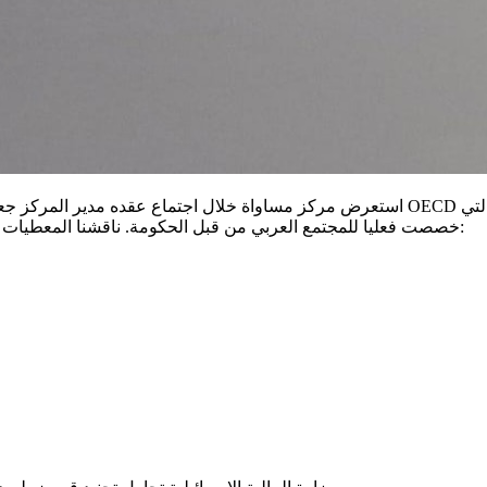
استعرض مركز مساواة خلال اجتماع عقده مدير المركز جعفر فرح مع طاقم منظمة التعاون الاقت
خصصت فعليا للمجتمع العربي من قبل الحكومة. ناقشنا المعطيات التي ترسلها الحكومة الإسرائيلية للمؤسسات الاقتصادية العالمية حول: