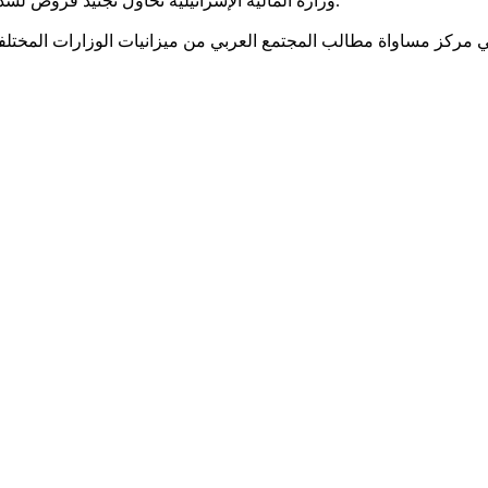
وزارة المالية الإسرائيلية تحاول تجنيد قروض لسد العجز بميزانية الدولة بادعاء انها تعمل على اغلاق الفجوات الاقتصادية.