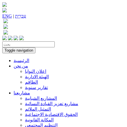
עִברִית
|
ENG
Toggle navigation
الرئيسية
من نحن
اعلان النوايا
الهيئة الادارية
الطاقم
تقارير سنوية
مشاريعنا
المشاريع الشبابية
مشاريع تعزيز القيادة النسائية
التمثيل الملائم
الحقوق الاقتصادية الاجتماعية
المكانة القانونية
التنظيم المجتمعي