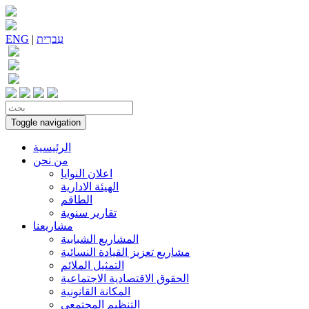
עִברִית
|
ENG
Toggle navigation
الرئيسية
من نحن
اعلان النوايا
الهيئة الادارية
الطاقم
تقارير سنوية
مشاريعنا
المشاريع الشبابية
مشاريع تعزيز القيادة النسائية
التمثيل الملائم
الحقوق الاقتصادية الاجتماعية
المكانة القانونية
التنظيم المجتمعي