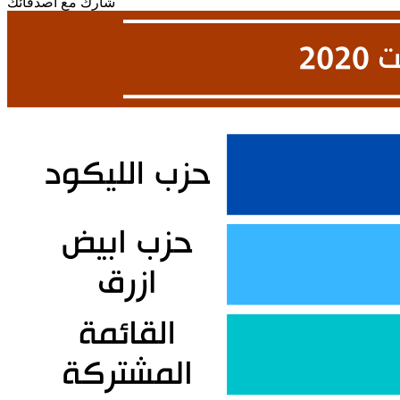
شارك مع أصدقائك