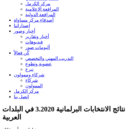
مركز الكرمل
المرافعة الاعلامية
المرافعة الدولية
أصدقاء مركز مساواة
إصداراتنا
أخبار وصور
أخبار وتقارير
فيديوهات
ألبومات صور
كُن فعالاً
التدريب المهني والتخصص
عضوية وتطوع
تبرع
شركاء وممولون
شركاء
الممولون
مركز الكرمل
إتصل بنا
نتائج الانتخابات البرلمانية 3.2020 في البلدات
العربية