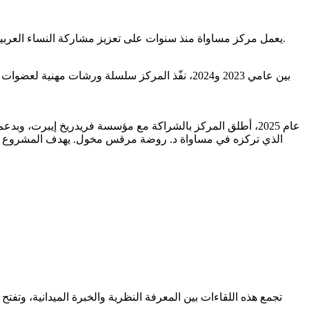
يعمل مركز مساواة منذ سنوات على تعزيز مشاركة النساء العربيات في مواقع اتخاذ القرار، من خلال برامج مهنية وشبكات دعم تهدف إلى تمكين القياديات، رفع تمثيل النساء، وتعزيز تأثيرهن في الحيز العام.
بين عامي 2023 و2024، نفّذ المركز سلسلة ورشات م
عام 2025، أطلق المركز بالشراكة مع مؤسسة فريدريخ إيبرت، و
الذي تركزه في مساواة د. روضة مرقس مخول. يهدف المشروع إلى
تجمع هذه اللقاءات بين المعرفة النظرية والخبرة الميدانية، وت