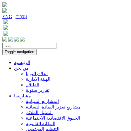
עִברִית
|
ENG
Toggle navigation
الرئيسية
من نحن
اعلان النوايا
الهيئة الادارية
الطاقم
تقارير سنوية
مشاريعنا
المشاريع الشبابية
مشاريع تعزيز القيادة النسائية
التمثيل الملائم
الحقوق الاقتصادية الاجتماعية
المكانة القانونية
التنظيم المجتمعي