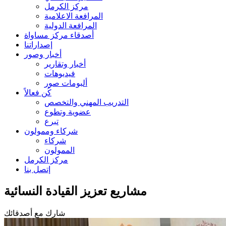
مركز الكرمل
المرافعة الاعلامية
المرافعة الدولية
أصدقاء مركز مساواة
إصداراتنا
أخبار وصور
أخبار وتقارير
فيديوهات
ألبومات صور
كُن فعالاً
التدريب المهني والتخصص
عضوية وتطوع
تبرع
شركاء وممولون
شركاء
الممولون
مركز الكرمل
إتصل بنا
مشاريع تعزيز القيادة النسائية
شارك مع أصدقائك