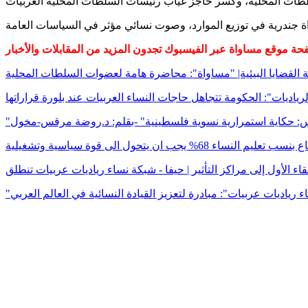
 القضايا البيئية| "مساواة": محاضرة هامة لعضوات السلطات المحلية
رياديات": الحكومة تتجاهل حاجات النساء العربيات عند بلورة قراراتها
لأمس: حكاية استمرارية نسوية فلسطينية" -بقلم: د.روضة مرقس-مخول
 يجب ان يتحول الى قوة سياسية وتشغيلية
قاء الأول إلى مراكز التأثير | حيفا - شبكة نساء رياديات عربيات تنطلق
ء رياديات عربيات": مبادرة لتعزيز القيادة النسائية في العالم العربي