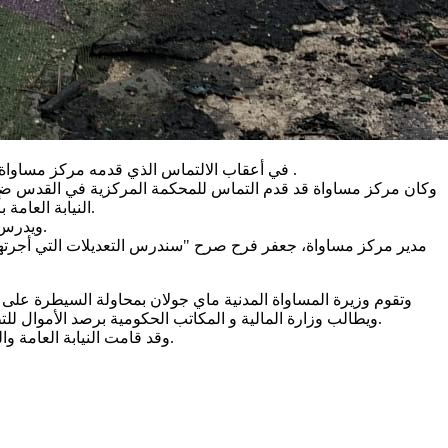
في أعقاب الالتماس الذي قدمه مركز مساواة، قامت وزارة المساواة المدنية بتعديل مناقصة مدير سلطة التطوير الاقتصادي ونشرها مجددا وتمديد موعد تقديم الترشيحات حتى 9.12.2025 .
وكان مركز مساواة قد قدم التماس للمحكمة المركزية في القدس ضد 
النيابة العامة بأعقاب الالتماس الى التدخل وطلب إجراء تعديلات على المناقصة لتتجاوب مع بعض مطالب مركز مساواة ومنها نشر المناقصة بشكل قانوني.
ويدرس مركز مساواة في أعقاب التعديلات على نشر المناقصة مجددا وتمديد موعد تقديم الترشيحات اذا كانت التعديلات تتجاوب مع مطالب المركز.
مدير مركز مساواة، جعفر فرح صرح "سندرس التعديلات التي أجرتها ال
ويطالب وزارة المالية و المكاتب الحكومية برصد الأموال للتطوير وعدم تحويلها للوزير ايتمار بن جفير والذي حصل في السنوات الأخيرة على ميزانيات هائلة، ولا يقوم باستغلالها بمكافحة العنف والجريمة.
وقد قامت النيابة العامة والوزارة بالمراوغة بالمسار القضائي، بهدف مواصلة نشر المناقصة على الرغم من انها لا تستوفي المطلوب لإدارة ميزانيات حكومية بحجم جدي.