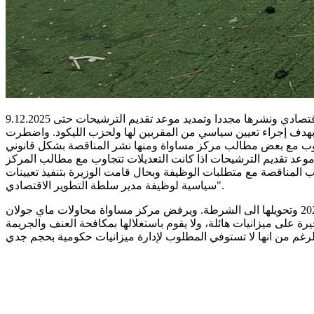
بهدف إجراء تعيين سياسي من المقربين لها ولحزب الليكود. واضطرت
ب المناقصة مع متطلبات الوظيفة وبحال قامت الوزيرة بتنفيذ تعيينات
سياسية لوظيفة مدير سلطة التطوير الاقتصادي".
وتقوم وزيرة المساواة المدنية ماي جولان بمحاولة السيطرة على ميزانيات التطوير المفروض ان ترصد للبلدات العربية للسنوات 2025-2026 وتحويلها الى الشرطة. ويرفض مركز مساواة محاولات ماي جولان