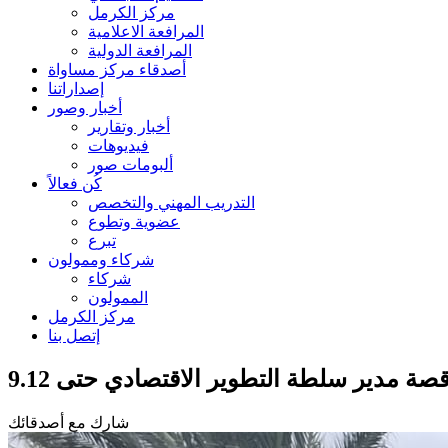
مركز الكرمل
المرافعة الاعلامية
المرافعة الدولية
أصدقاء مركز مساواة
إصداراتنا
أخبار وصور
أخبار وتقارير
فيديوهات
ألبومات صور
كُن فعالاً
التدريب المهني والتخصص
عضوية وتطوع
تبرع
شركاء وممولون
شركاء
الممولون
مركز الكرمل
إتصل بنا
ة مدير سلطة التطوير الاقتصادي حتى 9.12
شارك مع أصدقائك