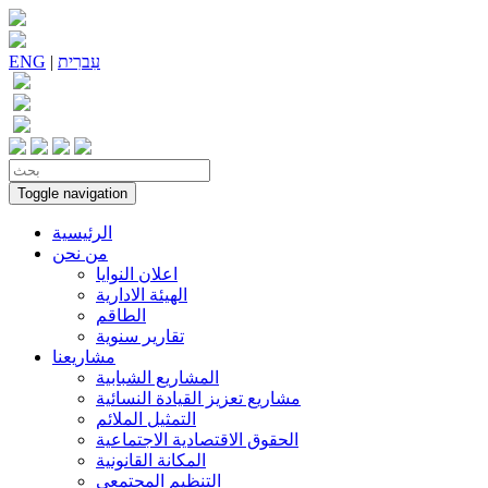
עִברִית
|
ENG
Toggle navigation
الرئيسية
من نحن
اعلان النوايا
الهيئة الادارية
الطاقم
تقارير سنوية
مشاريعنا
المشاريع الشبابية
مشاريع تعزيز القيادة النسائية
التمثيل الملائم
الحقوق الاقتصادية الاجتماعية
المكانة القانونية
التنظيم المجتمعي