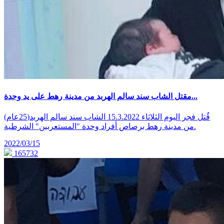
مقتل الشاب سند سالم الهربد من مدينة رهط على يد وحدة...
قُتل فجر اليوم الثلاثاء 15.3.2022 الشاب سند سالم الهربد(25عام)
من مدينة رهط برصاص أفراد وحدة "المستعربين" الشرطية.
2022/03/15
165732