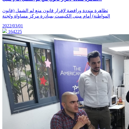
تظاهرة منددة ورافضة لإقرار قانون منع لم الشمل (قانون
المواطنة) أمام مبنى الكنيست بمبادرة مركز مساواة ولجنة
2022/03/01
164225