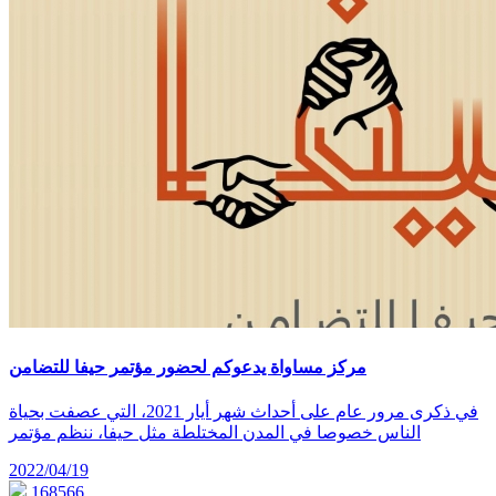
مركز مساواة يدعوكم لحضور مؤتمر حيفا للتضامن
في ذكرى مرور عام على أحداث شهر أيار 2021، التي عصفت بحياة
الناس خصوصا في المدن المختلطة مثل حيفا، ننظم مؤتمر
2022/04/19
168566