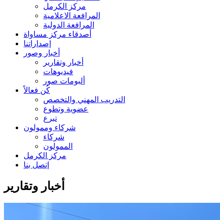
مركز الكرمل
المرافعة الاعلامية
المرافعة الدولية
أصدقاء مركز مساواة
إصداراتنا
أخبار وصور
أخبار وتقارير
فيديوهات
ألبومات صور
كُن فعالاً
التدريب المهني والتخصص
عضوية وتطوع
تبرع
شركاء وممولون
شركاء
الممولون
مركز الكرمل
إتصل بنا
أخبار وتقارير