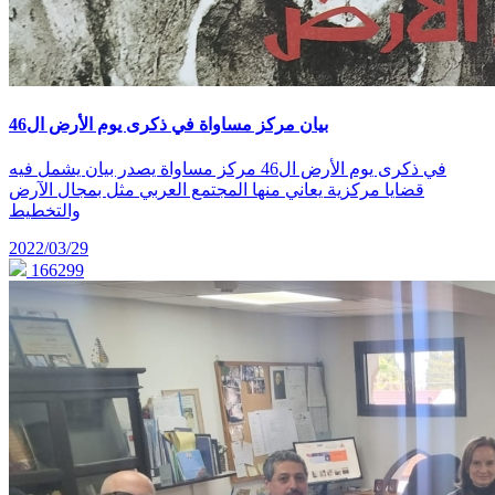
بيان مركز مساواة في ذكرى يوم الأرض ال46
في ذكرى يوم الأرض ال46 مركز مساواة يصدر بيان يشمل فيه
قضايا مركزية يعاني منها المجتمع العربي مثل بمجال الآرض
والتخطيط
2022/03/29
166299