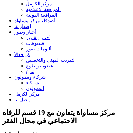
مركز الكرمل
المرافعة الاعلامية
المرافعة الدولية
أصدقاء مركز مساواة
إصداراتنا
أخبار وصور
أخبار وتقارير
فيديوهات
ألبومات صور
كُن فعالاً
التدريب المهني والتخصص
عضوية وتطوع
تبرع
شركاء وممولون
شركاء
الممولون
مركز الكرمل
إتصل بنا
مركز مساواة يتعاون مع 19 قسم للرفاه
الاجتماعي في مجال الفقر