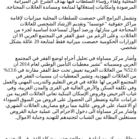
المحلية ولقاء رؤساء السلطات فيها بهدف الشرح عن الميزانية
المرصودة وامكانيات إستغلالها لمتابعة ومساندة العائلات المحتاجة.
وتشمل البرامج التي خصصت للسلطات المحلية ميزانيات لإقامة
مراكز حقوقية "عوتسما" وتقديم الإرشاد الشخصي للعائلات
المحتاجة في منازلها، ورصد أموال لمساعدة أساسية لجزء من
العائلات. وعلى الرغم من عمق الفقر في المجتمع العربي الا ان
الوزارات الحكومية خصصت ميزانية فقط لمتابعة 20 عائلة بشكل
شخصي.
وأشار مركز مساواة في تحليل أجراه لوضع الفقر في المجتمع
العربي ومسبباته "تشير معطيات التأمين الوطني لعام 2014 ان
52.6% من العائلات العربية تعيش تحت خط الفقر مقارنة في 13.6%
من العائلاات اليهودية. وتشير المعطيات ان مسببات الفقر في
المجتمع العربي لها علاقة في فرص التعليم والتدريب المهني والعمل
وفي تكلفة السكن والأرض العالية في القرى والمدن العربية، وفي
غياب الترخيص وقروض الإسكان البنكية تعاني العائلات العربية من
غرامات عالية وتضطر الى الحصول على قروض من السوق السوداء
او الاعتماد على قروض عائلية مما يرفع مصاريف العائلات الشهري.
وأشار مركز مساواة الى دخول الاجرام الى عملية جباية القروض
مستغلين البطالة بين الشباب لتجنيدهم للتهديد وجباية الاموال.
ويطالب مركز مساواة في معالجة جذور مشكلة الفقر في المجتمع