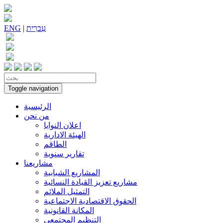
עִברִית
|
ENG
Toggle navigation
الرئيسية
من نحن
اعلان النوايا
الهيئة الادارية
الطاقم
تقارير سنوية
مشاريعنا
المشاريع الشبابية
مشاريع تعزيز القيادة النسائية
التمثيل الملائم
الحقوق الاقتصادية الاجتماعية
المكانة القانونية
التنظيم المجتمعي