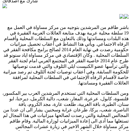
شارك مع أصدقائك
باشر طاقم من المرشدين بتوجيه من مركز مساواة في العمل مع
19 سلطة محلية عربية بهدف متابعة العائلات العربية الفقيرة في
هذه البلدات ومساندتها وذلك بالتعاون مع السلطات المحلية وأقسام
الرفاه الاجتماعي. ويأتي هذا النشاط في أعقاب تحصيل ميزانيات
حكومية رصدت في نهاية العام 2014 لصالح برامج مكافحة الفقر في
السلطات المحلية . وكان الإقتصادي في مركز مساواة اياد سنونو قد
طرح عام 2014 خاصية الفقر في المجتمع العربي امام لجنة الفقر
والتي ترأسها عضو الكنيست ايلي الئلوف والتي قدمت توصياتها
للحكومة السابقة. وفي أعقاب توصيات لجنة ألئلوف تم رصد ميزانية
خاصة لأقسام الرفاه الإجتماعي في السلطات المحلية لمرافقة
العائلات الفقيرة ومساندتها.
ومن السلطات المحلية التي تستخدم المرشدين العرب بير المكسور،
قلنسوة، كابول، عرعرة، المغار، شعب، دالية الكرمل، ديرحنا، ابو
سنان، الطيرة، باقة الغربية، طلعت عارة، مجد الكروم، يافة
الناصرة، شعب، يركا، طرعان عرابة وسخنين. يشار الى ان عددا من
المجالس المحلية والتي رصدت لصالحها ميزانيات في هذا المجال لم
تستغلها مما أدى الى إعادة الميزانيات لوزارة المالية. وقام طاقم
مركز مساواة خلال الشهر الاخير في زيارة عشرات المجالس