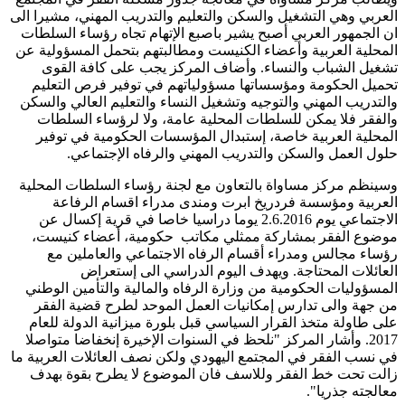
العربي وهي التشغيل والسكن والتعليم والتدريب المهني، مشيرا الى
ان الجمهور العربي أصبح يشير باصبع الإتهام تجاه رؤساء السلطات
المحلية العربية وأعضاء الكنيست ومطالبتهم بتحمل المسؤولية عن
تشغيل الشباب والنساء. وأضاف المركز يجب على كافة القوى
تحميل الحكومة ومؤسساتها مسؤولياتهم في توفير فرص التعليم
والتدريب المهني والتوجيه وتشغيل النساء والتعليم العالي والسكن
والفقر فلا يمكن للسلطات المحلية عامة، ولا لرؤساء السلطات
المحلية العربية خاصة، إستبدال المؤسسات الحكومية في توفير
حلول العمل والسكن والتدريب المهني والرفاه الإجتماعي.
وسينظم مركز مساواة بالتعاون مع لجنة رؤساء السلطات المحلية
العربية ومؤسسة فردريخ ابرت ومندى مدراء اقسام الرفاعة
الاجتماعي يوم 2.6.2016 يوما دراسيا خاصا في قرية إكسال عن
موضوع الفقر بمشاركة ممثلي مكاتب حكومية، أعضاء كنيست،
رؤساء مجالس ومدراء أقسام الرفاه الاجتماعي والعاملين مع
العائلات المحتاجة. ويهدف اليوم الدراسي الى إستعراض
المسؤوليات الحكومية من وزارة الرفاه والمالية والتأمين الوطني
من جهة والى تدارس إمكانيات العمل الموحد لطرح قضية الفقر
على طاولة متخذ القرار السياسي قبل بلورة ميزانية الدولة للعام
2017. وأشار المركز "نلحظ في السنوات الإخيرة إنخفاضا متواصلا
في نسب الفقر في المجتمع اليهودي ولكن نصف العائلات العربية ما
زالت تحت خط الفقر وللاسف فان الموضوع لا يطرح بقوة بهدف
معالجته جذريا".