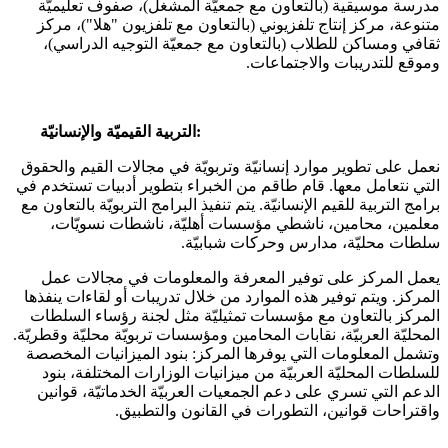
مدرسة موسيقية (بالتعاون مع جمعيّة المشغل)، صفوف تعليميّة
متنوعة، مركز إنتاج تلفزيوني (بالتعاون مع تلفزيون "هلا")، مركز
ثقافي ومساكن للطلاب (بالتعاون مع جمعيّة التوجيه الدراسي)،
وموقع للتدريبات والاجتماعات.
التربية القيميّة والإنسانيّة:
نعمل على تطوير موارد إنسانيّة وتربويّة في مجالات القيم والحقوق
التي نتعامل معها. قام طاقم من الخبراء بتطوير أدبيات تستخدم في
برامج التربية للقيم الإنسانيّة. يتم تنفيذ البرامج التربويّة بالتعاون مع
معلمين، محامين، ناشطي مؤسسات أهليّة، ناشطات نسويّات،
سلطات محليّة، مدارس وحركات شبابيّة.
يعمل المركز على توفير المعرفة والمعلومات في مجالات عمل
المركز. ويتم توفير هذه الموارد من خلال تدريبات أو لقاءات ينفذها
المركز بالتعاون مع مؤسسات تمثيليّة مثل لجنة رؤساء السلطات
المحليّة العربيّة، نقابات المحامين ومؤسسات تربويّة محليّة وقطريّة.
وتشمل المعلومات التي يوفرها المركز: بنود الميزانيات المخصصة
للسلطات المحليّة العربيّة من ميزانيات الوزارات المختلفة، بنود
الدعم التي تسري على دعم الجمعيات العربيّة الخدماتيّة، قوانين
واقتراحات قوانين، التطورات في القانون والتطبيق.