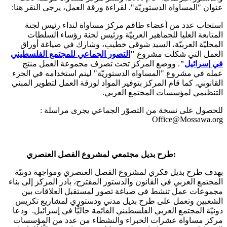
عنوان "المساواة الدستوريّة". لقراءة ورقة العمل، يرجى النقر هنا:
استجاب عدد من أعضاء طاقم مركز مساواة لنداء رئيس لجنة
المتابعة العليا للجماهير العربيّة ورئيس لجنة رؤساء السلطات
المحليّة العربيّة، السيد شوقي خطيب، وشارك في صياغة أوراق
العمل التي شكلت مشروع
"
التصور الجماعي للمجتمع الفلسطيني
في إسرائيل
"
. ووضع المركز تحت تصرف مجموعة العمل منتج
عمله في مشروع "المساواة الدستوريّة" ليتم استخدامه في الجزء
القانوني. كما قام المركز بتوفير المواد لورقة العمل لتطوير المبني
التنظيمي لمؤسسات المجتمع العربي.
للحصول على نسخة من التصوّر الجماعي يجرى مراسلة :
Office@Mossawa.org
طرح بديل مجتمعي لمشروع الفصل العنصري:
بهدف طرح بديل فكري لمشروع الفصل العنصري ومواجهة دونيّة
المجتمع العربي في القانون والدستور المقترح، بادر المركز إلى بناء
مجموعات عمل تنشط في صياغة تصور لمستقبل العلاقات بين
الشعبين وتعمل على طرح بديل مدني ودستوري لمشاريع تكريس
دونيّة المجتمع العربي الفلسطيني القائمة حاليًّا في إسرائيل. ودعا
مركز مساواة عشرات الخبراء والنشطاء من عدد من المؤسسات