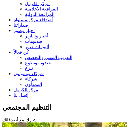
مركز الكرمل
المرافعة الاعلامية
المرافعة الدولية
أصدقاء مركز مساواة
إصداراتنا
أخبار وصور
أخبار وتقارير
فيديوهات
ألبومات صور
كُن فعالاً
التدريب المهني والتخصص
عضوية وتطوع
تبرع
شركاء وممولون
شركاء
الممولون
مركز الكرمل
إتصل بنا
التنظيم المجتمعي
شارك مع أصدقائك