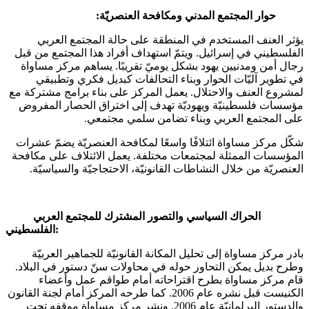
حوار المجتمع المدني ومكافحة العنصريّة:
يؤثر العنف المستخدم في المنطقة على حالة المجتمع العربي
الفلسطيني في إسرائيل. ويتمّ استهداف أفراد هذا المجتمع من قبل
رجال أمن ومدنيين يهود بشكل يوميّ تقريبًا. يساهم مركز مساواة
في تطوير آليّات الحوار وبناء التحالفات كبديل فكري وتطبيقي
لمشروع العنف والاحتلال. يعمل المركز على بناء برامج مشتركة مع
مؤسسات فلسطينيّة ويهوديّة تهدف إلى اختراق الحصار المفروض
على المجتمع العربي وبناء تضامن سلمي مجتمعي.
شكّل مركز مساواة ائتلافًا واسعًا لمكافحة العنصريّة يضمّ عشرات
المؤسسات الممثلة لمجتمعات مختلفة. يعمل الائتلاف على مكافحة
العنصريّة من خلال النشاطات القانونيّة، الاحتجاجيّة والسياسيّة.
الحراك السياسي والتصور المشترك للمجتمع العربي
الفلسطيني:
بادر مركز مساواة إلى تحليل المكانة القانونيّة للجماهير العربيّة
وطرح بديل يمكن التحاور حوله في محاولات سنّ دستور في البلاد.
قام مركز مساواة بطرح اقتراحاته أمام طواقم عمل وأعضاء
الكنيست قبل نشره عام 2006. كما طرحه المركز أمام لجنة القانون
والدستور البرلمانيّة عام 2006. ونشر مركز مساواة موقفه تحت